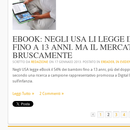
EBOOK: NEGLI USA LI LEGGE I
FINO A 13 ANNI. MA IL MER
BRUSCAMENTE
SCRITTO DA
REDAZIONE
ON
17 GENNAIO 2013
. POSTATO IN
EREADER
,
IN EVIDE
Negli USA legge eBook il 54% dei bambini fino a 13 anni, più del doppio
secondo una ricerca a campione rappresentativo promossa a Digital Boo
sull’infanzia.
Leggi Tutto
2 Commenti
1
«
2
3
4