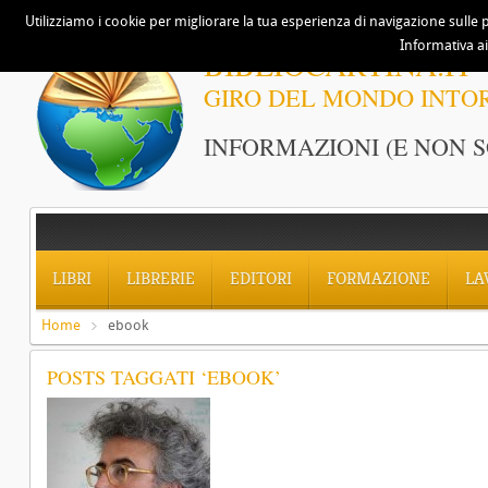
Utilizziamo i cookie per migliorare la tua esperienza di navigazione sulle p
Informativa ai
BIBLIOCARTINA.IT
GIRO DEL MONDO INTO
INFORMAZIONI (E NON S
LIBRI
LIBRERIE
EDITORI
FORMAZIONE
LA
Home
ebook
POSTS TAGGATI ‘EBOOK’