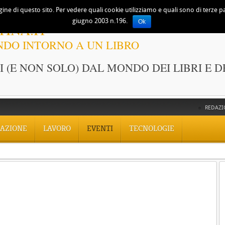
ine di questo sito. Per vedere quali cookie utilizziamo e quali sono di terze part
giugno 2003 n.196.
Ok
TINA.IT
NDO INTORNO A UN LIBRO
 (E NON SOLO) DAL MONDO DEI LIBRI E D
REDAZI
AZIONE
LAVORO
EVENTI
TECNOLOGIE