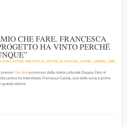
EMIO CHE FARE. FRANCESCA
 PROGETTO HA VINTO PERCHÉ
UNQUE”
IN
ALTRO
,
AUTORI
,
BIBLIOTECHE
,
EDITORI
,
IN EVIDENZA
,
LAVORO
,
LIBRERIE
,
LIBRI
,
il premio
Che fare
promosso dalla rivista culturale Doppio Zero in
ibliocartina ha intervistato Francesca Casùla, una delle socie e prime
i questa vittoria: