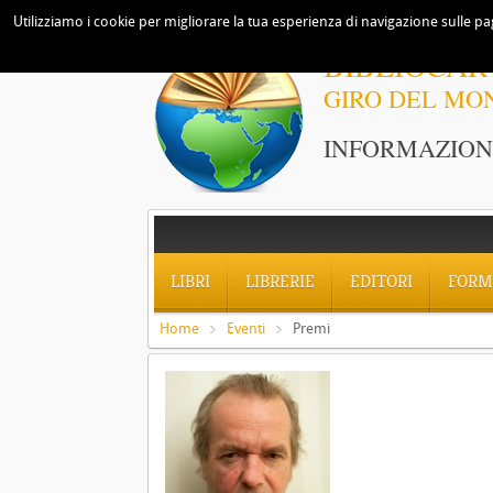
Utilizziamo i cookie per migliorare la tua esperienza di navigazione sulle pag
BIBLIOCAR
GIRO DEL MO
INFORMAZIONI
LIBRI
LIBRERIE
EDITORI
FORM
Home
Eventi
Premi