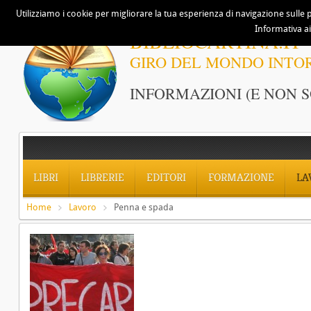
Utilizziamo i cookie per migliorare la tua esperienza di navigazione sulle p
Informativa ai
BIBLIOCARTINA.IT
GIRO DEL MONDO INTO
INFORMAZIONI (E NON S
LIBRI
LIBRERIE
EDITORI
FORMAZIONE
LA
Home
Lavoro
Penna e spada