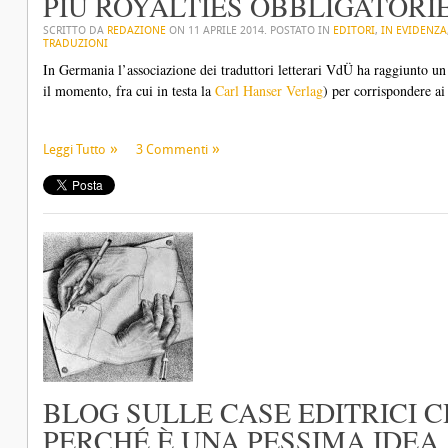
PIÙ ROYALTIES OBBLIGATORI
SCRITTO DA
REDAZIONE
ON
11 APRILE 2014
. POSTATO IN
EDITORI
,
IN EVIDENZA
TRADUZIONI
In Germania l’associazione dei traduttori letterari VdÜ ha raggiunto un 
il momento, fra cui in testa la
Carl Hanser Verlag
) per corrispondere ai
Leggi Tutto
3 Commenti
BLOG SULLE CASE EDITRICI 
PERCHÉ È UNA PESSIMA IDEA