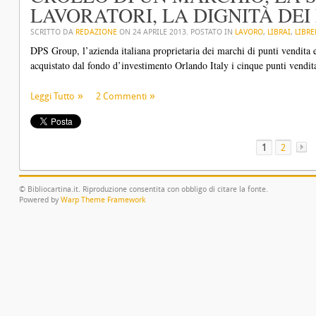
LAVORATORI, LA DIGNITÀ DEI
SCRITTO DA
REDAZIONE
ON
24 APRILE 2013
. POSTATO IN
LAVORO
,
LIBRAI
,
LIBRE
DPS Group, l’azienda italiana proprietaria dei marchi di punti vendita 
acquistato dal fondo d’investimento Orlando Italy i cinque punti vendita
Leggi Tutto
2 Commenti
1
2
© Bibliocartina.it. Riproduzione consentita con obbligo di citare la fonte.
Powered by
Warp Theme Framework