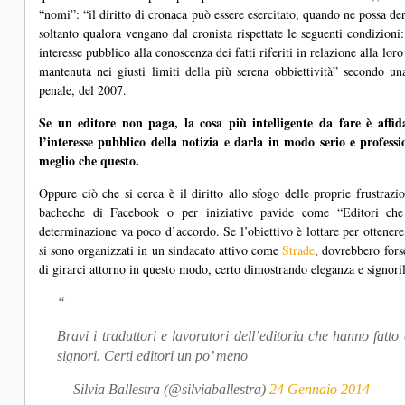
“nomi”: “il diritto di cronaca può essere esercitato, quando ne possa der
soltanto qualora vengano dal cronista rispettate le seguenti condizioni:
interesse pubblico alla conoscenza dei fatti riferiti in relazione alla loro
mantenuta nei giusti limiti della più serena obbiettività” secondo un
penale, del 2007.
Se un editore non paga, la cosa più intelligente da fare è affida
l’interesse pubblico della notizia e darla in modo serio e profess
meglio che questo.
Oppure ciò che si cerca è il diritto allo sfogo delle proprie frustrazio
bacheche di Facebook o per iniziative pavide come “Editori che
determinazione va poco d’accordo. Se l’obiettivo è lottare per ottenere mi
si sono organizzati in un sindacato attivo come
Strade
, dovrebbero forse
di girarci attorno in questo modo, certo dimostrando eleganza e signorili
Bravi i traduttori e lavoratori dell’editoria che hanno fatt
signori. Certi editori un po’ meno
— Silvia Ballestra (@silviaballestra)
24 Gennaio 2014