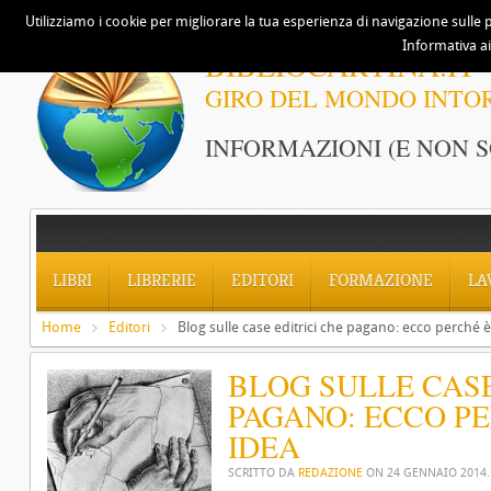
Utilizziamo i cookie per migliorare la tua esperienza di navigazione sulle p
Informativa ai
BIBLIOCARTINA.IT
GIRO DEL MONDO INTO
INFORMAZIONI (E NON S
LIBRI
LIBRERIE
EDITORI
FORMAZIONE
LA
Home
Editori
Blog sulle case editrici che pagano: ecco perché
BLOG SULLE CASE
PAGANO: ECCO P
IDEA
SCRITTO DA
REDAZIONE
ON
24 GENNAIO 2014