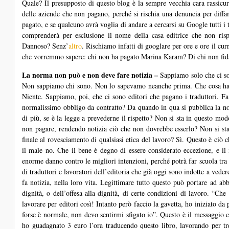
Quale? Il presupposto di questo blog è la sempre vecchia cara rassicu
delle aziende che non pagano, perché si rischia una denuncia per diffa
pagato, e se qualcuno avrà voglia di andare a cercarsi su Google tutti i
comprenderà per esclusione il nome della casa editrice che non risp
Dannoso? Senz’
altro
. Rischiamo infatti di googlare per ore e ore il cur
che vorremmo sapere: chi non ha pagato Marina Karam? Di chi non fid
La norma non può e non deve fare notizia –
Sappiamo solo che ci s
Non sappiamo chi sono. Non lo sapevamo neanche prima. Che cosa ha 
Niente. Sappiamo, poi, che ci sono editori che pagano i traduttori. F
normalissimo obbligo da contratto? Da quando in qua si pubblica la noti
di più, se è la legge a prevederne il rispetto? Non si sta in questo m
non pagare, rendendo notizia ciò che non dovrebbe esserlo? Non si st
finale al rovesciamento di qualsiasi etica del lavoro? Sì. Questo è ciò c
il male no. Che il bene è degno di essere considerato eccezione, e il 
enorme danno contro le migliori intenzioni, perché potrà far scuola tra
di traduttori e lavoratori dell’editoria che già oggi sono indotte a v
fa notizia, nella loro vita. Legittimare tutto questo può portare ad abba
dignità, o dell’offesa alla dignità, di certe condizioni di lavoro. “C
lavorare per editori così! Intanto però faccio la gavetta, ho iniziato da p
forse è normale, non devo sentirmi sfigato io”. Questo è il messaggio c
ho guadagnato 3 euro l’ora traducendo questo libro, lavorando per t