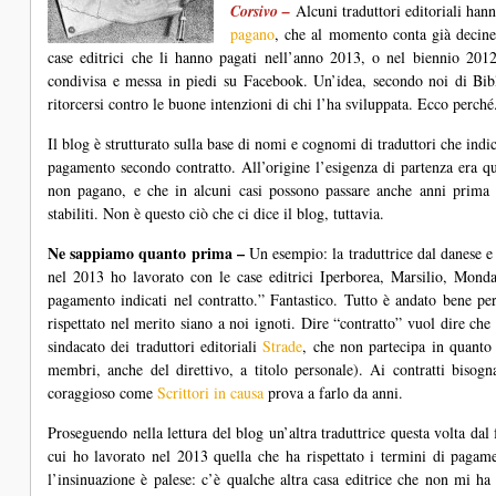
Corsivo –
Alcuni traduttori editoriali hann
pagano
, che al momento conta già decine 
case editrici che li hanno pagati nell’anno 2013, o nel biennio 2012
condivisa e messa in piedi su Facebook. Un’idea, secondo noi di Bibl
ritorcersi contro le buone intenzioni di chi l’ha sviluppata. Ecco perché
Il blog è strutturato sulla base di nomi e cognomi di traduttori che in
pagamento secondo contratto. All’origine l’esigenza di partenza era que
non pagano, e che in alcuni casi possono passare anche anni prima 
stabiliti. Non è questo ciò che ci dice il blog, tuttavia.
Ne sappiamo quanto prima –
Un esempio: la traduttrice dal danese 
nel 2013 ho lavorato con le case editrici Iperborea, Marsilio, Mondad
pagamento indicati nel contratto.” Fantastico. Tutto è andato bene per
rispettato nel merito siano a noi ignoti. Dire “contratto” vuol dire c
sindacato dei traduttori editoriali
Strade
, che non partecipa in quanto 
membri, anche del direttivo, a titolo personale). Ai contratti bisog
coraggioso come
Scrittori in causa
prova a farlo da anni.
Proseguendo nella lettura del blog un’altra traduttrice questa volta dal
cui ho lavorato nel 2013 quella che ha rispettato i termini di pagam
l’insinuazione è palese: c’è qualche altra casa editrice che non mi ha