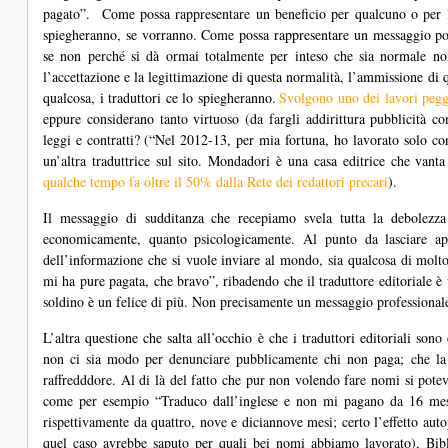
pagato”. Come possa rappresentare un beneficio per qualcuno o per lor
spiegheranno, se vorranno. Come possa rappresentare un messaggio posi
se non perché si dà ormai totalmente per inteso che sia normale non
l’accettazione e la legittimazione di questa normalità, l’ammissione di 
qualcosa, i traduttori ce lo spiegheranno.
Svolgono uno dei lavori peggio
eppure considerano tanto virtuoso (da fargli addirittura pubblicità co
leggi e contratti? (“Nel 2012-13, per mia fortuna, ho lavorato solo c
un’altra traduttrice sul sito. Mondadori è una casa editrice che vanta
qualche tempo fa oltre il 50% dalla Rete dei redattori precari
).
Il messaggio di sudditanza che recepiamo svela tutta la debolezza
economicamente, quanto psicologicamente. Al punto da lasciare ap
dell’informazione che si vuole inviare al mondo, sia qualcosa di molt
mi ha pure pagata, che bravo”, ribadendo che il traduttore editoriale è 
soldino è un felice di più. Non precisamente un messaggio professional
L’altra questione che salta all’occhio è che i traduttori editoriali so
non ci sia modo per denunciare pubblicamente chi non paga; che la 
raffredddore. Al di là del fatto che pur non volendo fare nomi si pot
come per esempio “Traduco dall’inglese e non mi pagano da 16 mesi
rispettivamente da quattro, nove e diciannove mesi; certo l’effetto au
quel caso avrebbe saputo per quali bei nomi abbiamo lavorato), Bib