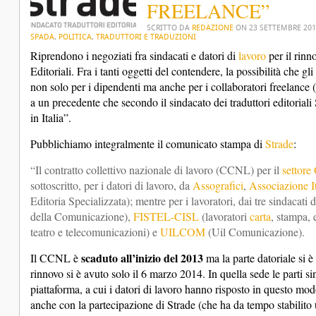
FREELANCE”
SCRITTO DA
REDAZIONE
ON
23 SETTEMBRE 20
SPADA
,
POLITICA
,
TRADUTTORI E TRADUZIONI
Riprendono i negoziati fra sindacati e datori di
lavoro
per il rinn
Editoriali. Fra i tanti oggetti del contendere, la possibilità che gli
non solo per i dipendenti ma anche per i collaboratori freelance (
a un precedente che secondo il sindacato dei traduttori editoriali S
in Italia”.
Pubblichiamo integralmente il comunicato stampa di
Strade
:
“
Il contratto collettivo nazionale di lavoro (CCNL) per il
settore 
sottoscritto, per i datori di lavoro, da
Assografici
,
Associazione It
Editoria Specializzata); mentre per i lavoratori, dai tre sindacati 
della Comunicazione),
FISTEL-CISL
(lavoratori
carta
, stampa, 
teatro e telecomunicazioni) e
UILCOM
(Uil Comunicazione).
scaduto all’inizio del 2013
Il CCNL è
ma la parte datoriale si è 
rinnovo si è avuto solo il 6 marzo 2014. In quella sede le parti s
piattaforma
, a cui i datori di lavoro hanno risposto in
questo mod
anche con la partecipazione di Strade (che ha da tempo stabilito