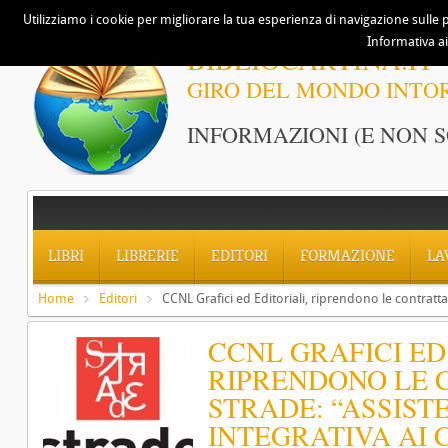
Utilizziamo i cookie per migliorare la tua esperienza di navigazione sulle p
Informativa ai
BIBLIOCARTINA.IT
GIRO DEL MONDO INTO
INFORMAZIONI (E NON S
LIBRI
LIBRERIE
EDITORI
FORMAZIONE
LA
Home
Editori
CCNL Grafici ed Editoriali, riprendono le contratta
CCNL GRAFICI ED
RIPRENDONO LE 
STRADE: “ASSIST
INTEGRATIVA AI