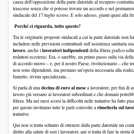
causa dell’opposizione della parte datoriale al recupero contrattua
trascorse senza che si potesse trovare un accordo e nel permaner
sindacale del 17 luglio scorso. E solo adesso, giunti quasi alla fin
Perché ci riguarda, tutto questo?
Tra le originarie proposte sindacali a cui la parte datoriale non h
includere nelle previsioni contrattuali sull’assistenza sanitaria
int
lavoro
lavoratori indipendenti
, anche i
della filiera grafico-edit
redattori eccetera). Era, o sarebbe, un primo passo sulla via dell
di accordo nuovo – e, per il nostro Paese, rivoluzionario – che te
non sono dipendenti, ma prestano un’opera necessaria alla realizza
fumetto, rivista specializzata…
decina di euro al mese
Si parla di una
a lavoratore, per fini di a
lavoro già versano ai lavoratori subordinati e che domani potreb
filiera. Ma nei mesi scorsi la difficoltà nelle trattative ha fatto pi
rimetterla sul tavo
per questo invitiamo tutte le parti coinvolte a
trattative.
Qui non si tratta soltanto di ottenere dalla parte datoriale un con
diritto alla salute di
tutti
i lavoratori; qui si tratta di fare la storia