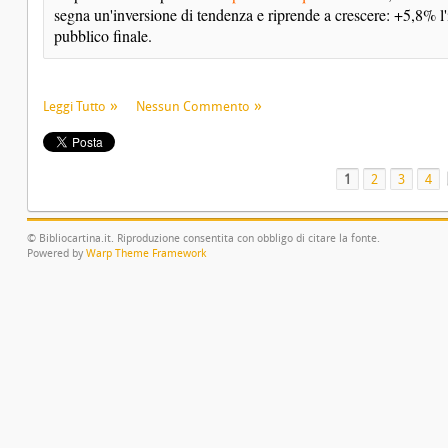
segna un'inversione di tendenza e riprende a crescere: +5,8% l'
pubblico finale.
Leggi Tutto
Nessun Commento
1
2
3
4
© Bibliocartina.it. Riproduzione consentita con obbligo di citare la fonte.
Powered by
Warp Theme Framework