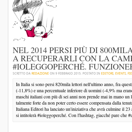
NEL 2014 PERSI PIÙ DI 800MIL
A RECUPERARLI CON LA CAM
#IOLEGGOPERCHÉ. FUNZIONE
SCRITTO DA
REDAZIONE
ON
9 FEBBRAIO 2015
. POSTATO IN
EDITORI
,
EVENTI
,
FI
In Italia si sono persi 820mila lettori nell'ultimo anno, fra ques
(-11,8%) e una percentuale inferiore di uomini (-4,9% ma erano 
maschi italiani con più di sei anni non prende mai in mano un lib
talmente forte da non poter certo essere compensata dalla tenuta
Italiana Editori ha lanciato un'iniziativa che avrà culmine il 23 
si intitolerà #ioleggoperché. Con l'hashtag, giacché pare che #