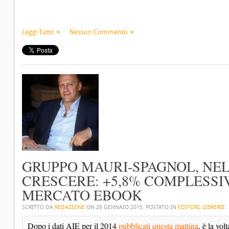
Leggi Tutto
Nessun Commento
GRUPPO MAURI-SPAGNOL, NEL 
CRESCERE: +5,8% COMPLESSIV
MERCATO EBOOK
SCRITTO DA
REDAZIONE
ON
26 GENNAIO 2015
. POSTATO IN
EDITORI
,
LIBRERIE
Dopo i dati AIE per il 2014 
pubblicati questa mattina
, è la vo