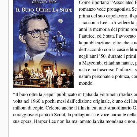
Come riportano l’Associated Pr
romanzo vede protagonista Sco
prima del suo capolavoro, il q
– racconta Lee – di vedere la 
anni la memoria del primo rom
l’autrice, ed è stata l’avvocat
la pubblicazione, oltre che a 
dell’accordo con la casa editr
negli anni ’50, durante i primi
a Maycomb, cittadina natale, pe
nata e ha trascorso l’infanzia 
natura personale e politica, co
mondo.
“Il buio oltre la siepe” pubblicato in Italia da Feltrinelli (trad
volta nel 1960 a pochi mesi dall’edizione originale, è uno dei l
milioni di copie. Celebre anche il film in cui uno straordinario 
coraggioso e papà di Scout, la protagonista e voce narrante dell
sua opera, Harper Lee non ha mai amato la vita mondana e non a