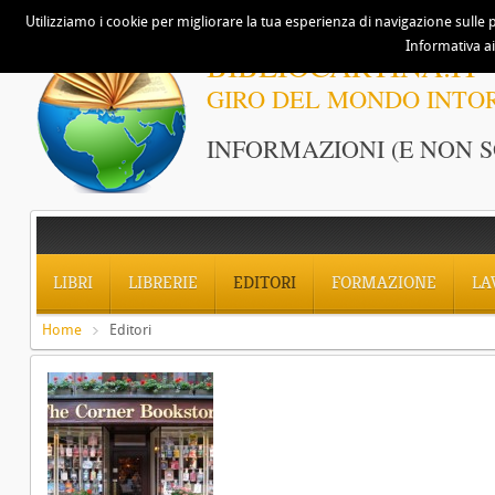
Utilizziamo i cookie per migliorare la tua esperienza di navigazione sulle p
Informativa ai
BIBLIOCARTINA.IT
GIRO DEL MONDO INTO
INFORMAZIONI (E NON S
LIBRI
LIBRERIE
EDITORI
FORMAZIONE
LA
Home
Editori