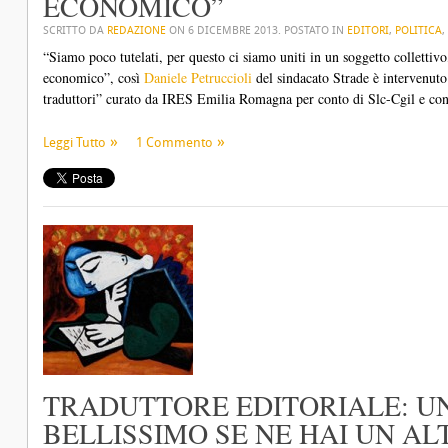
ECONOMICO”
SCRITTO DA
REDAZIONE
ON
6 DICEMBRE 2013
. POSTATO IN
EDITORI
,
POLITICA
,
“Siamo poco tutelati, per questo ci siamo uniti in un soggetto colletti
economico”, così
Daniele Petruccioli
del sindacato Strade è intervenuto
traduttori” curato da IRES Emilia Romagna per conto di Slc-Cgil e con l
Leggi Tutto
1 Commento
TRADUTTORE EDITORIALE: U
BELLISSIMO SE NE HAI UN A