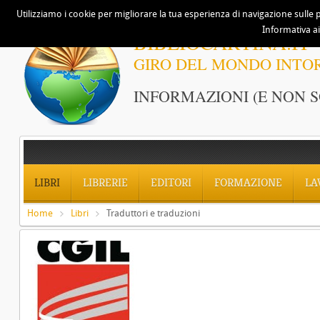
Utilizziamo i cookie per migliorare la tua esperienza di navigazione sulle p
Informativa ai
BIBLIOCARTINA.IT
GIRO DEL MONDO INTO
INFORMAZIONI (E NON S
LIBRI
LIBRERIE
EDITORI
FORMAZIONE
LA
Home
Libri
Traduttori e traduzioni