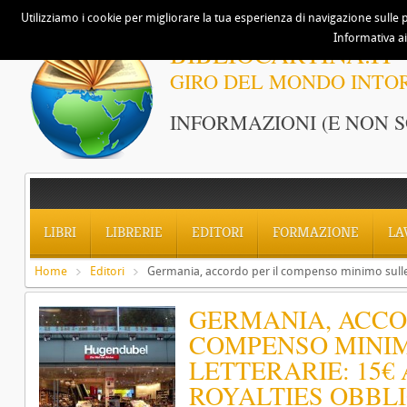
Utilizziamo i cookie per migliorare la tua esperienza di navigazione sulle p
Informativa ai
BIBLIOCARTINA.IT
GIRO DEL MONDO INTO
INFORMAZIONI (E NON S
LIBRI
LIBRERIE
EDITORI
FORMAZIONE
LA
Home
Editori
Germania, accordo per il compenso minimo sulle tr
GERMANIA, ACCO
COMPENSO MINIM
LETTERARIE: 15€
ROYALTIES OBBL