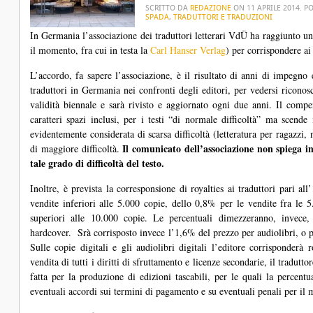
SCRITTO DA
REDAZIONE
ON
11 APRILE 2014
. P
SPADA
,
TRADUTTORI E TRADUZIONI
In Germania l’associazione dei traduttori letterari VdÜ ha raggiunto 
il momento, fra cui in testa la
Carl Hanser Verlag
) per corrispondere ai
L’accordo, fa sapere l’associazione, è il risultato di anni di impegno 
traduttori in Germania nei confronti degli editori, per vedersi ricono
validità biennale e sarà rivisto e aggiornato ogni due anni. Il comp
caratteri spazi inclusi, per i testi “di normale difficoltà” ma scende
evidentemente considerata di scarsa difficoltà (letteratura per ragazzi, 
Il comunicato dell’associazione non spiega in
di maggiore difficoltà.
tale grado di difficoltà del testo.
Inoltre, è prevista la corresponsione di royalties ai traduttori pari a
vendite inferiori alle 5.000 copie, dello 0,8% per le vendite fra le
superiori alle 10.000 copie. Le percentuali dimezzeranno, invece,
hardcover. Srà corrisposto invece l’1,6% del prezzo per audiolibri, o per
Sulle copie digitali e gli audiolibri digitali l’editore corrisponderà
vendita di tutti i diritti di sfruttamento e licenze secondarie, il tradutto
fatta per la produzione di edizioni tascabili, per le quali la percent
eventuali accordi sui termini di pagamento e su eventuali penali per il m