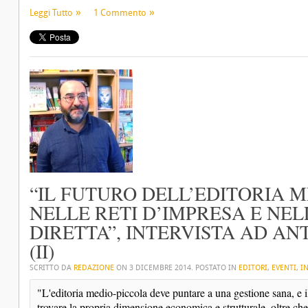
Leggi Tutto
1 Commento
“IL FUTURO DELL’EDITORIA M
NELLE RETI D’IMPRESA E NE
DIRETTA”, INTERVISTA AD AN
(II)
SCRITTO DA
REDAZIONE
ON
3 DICEMBRE 2014
. POSTATO IN
EDITORI
,
EVENTI
,
I
"L'editoria medio-piccola deve puntare a una gestione sana, e il
trovare la propria dimensione economica e strutturale, oltre che