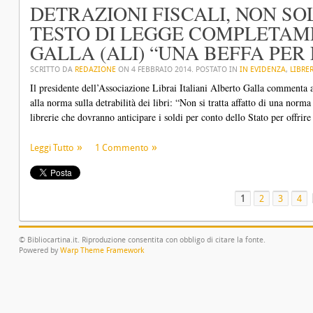
DETRAZIONI FISCALI, NON S
TESTO DI LEGGE COMPLETAM
GALLA (ALI) “UNA BEFFA PER 
SCRITTO DA
REDAZIONE
ON
4 FEBBRAIO 2014
. POSTATO IN
IN EVIDENZA
,
LIBRER
Il presidente dell’Associazione Librai Italiani Alberto Galla commenta 
alla norma sulla detrabilità dei libri: “Non si tratta affatto di una norma 
librerie che dovranno anticipare i soldi per conto dello Stato per offrire
Leggi Tutto
1 Commento
1
2
3
4
© Bibliocartina.it. Riproduzione consentita con obbligo di citare la fonte.
Powered by
Warp Theme Framework