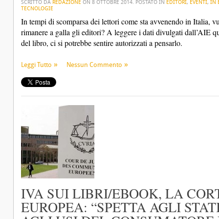
SCRITTO DA
REDAZIONE
ON
8 OTTOBRE 2014
. POSTATO IN
EDITORI
,
EVENTI
,
IN 
TECNOLOGIE
In tempi di scomparsa dei lettori come sta avvenendo in Italia, vu
rimanere a galla gli editori? A leggere i dati divulgati dall’AIE q
del libro, ci si potrebbe sentire autorizzati a pensarlo.
Leggi Tutto
Nessun Commento
IVA SUI LIBRI/EBOOK, LA COR
EUROPEA: “SPETTA AGLI STAT