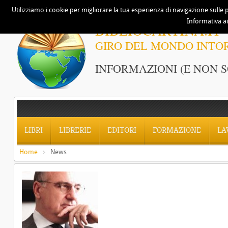
Utilizziamo i cookie per migliorare la tua esperienza di navigazione sulle p
Informativa ai
BIBLIOCARTINA.IT
GIRO DEL MONDO INTO
INFORMAZIONI (E NON S
LIBRI
LIBRERIE
EDITORI
FORMAZIONE
LA
Home
News