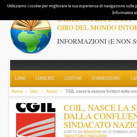
Utilizziamo i cookie per migliorare la tua esperienza di navigazione sulle p
Informativa ai
BIBLIOCARTINA.IT
GIRO DEL MONDO INTO
INFORMAZIONI (E NON S
LIBRI
LIBRERIE
EDITORI
FORMAZIONE
LA
Home
Libri
Autori
CGIL, nasce la sezione Scrittori dalla co
CGIL, NASCE LA 
DALLA CONFLUEN
SINDACATO NAZI
SCRITTO DA
REDAZIONE
ON
23 FEBBRAIO 2015
TRADUTTORI E TRADUZIONI