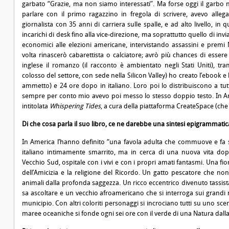
garbato “Grazie, ma non siamo interessati”. Ma forse oggi il garbo
parlare con il primo ragazzino in fregola di scrivere, avevo allega
giornalista con 35 anni di carriera sulle spalle, e ad alto livello, in 
incarichi di desk fino alla vice-direzione, ma soprattutto quello di in
economici alle elezioni americane, intervistando assassini e premi
volta rinascerò cabarettista o calciatore; avrò più chances di esse
inglese il romanzo (il racconto è ambientato negli Stati Uniti), t
colosso del settore, con sede nella Silicon Valley) ho creato l’ebook e l
ammetto) e 24 ore dopo in italiano. Loro poi lo distribuiscono a tutt
sempre per conto mio avevo poi messo lo stesso doppio testo. In A
intitolata
Whispering Tides
, a cura della piattaforma CreateSpace (c
Di che cosa parla il suo libro, ce ne darebbe una sintesi epigrammatic
In America l’hanno definito “una favola adulta che commuove e fa sor
italiano intimamente smarrito, ma in cerca di una nuova vita dopo
Vecchio Sud, ospitale con i vivi e con i propri amati fantasmi. Una fio
dell’Amicizia e la religione del Ricordo. Un gatto pescatore che non
animali dalla profonda saggezza. Un ricco eccentrico divenuto tassis
sa ascoltare e un vecchio afroamericano che si interroga sui grandi m
municipio. Con altri coloriti personaggi si incrociano tutti su uno sc
maree oceaniche si fonde ogni sei ore con il verde di una Natura dalla