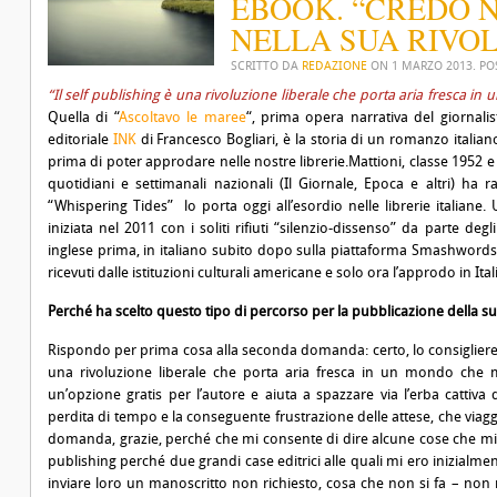
EBOOK. “CREDO N
NELLA SUA RIVO
SCRITTO DA
REDAZIONE
ON
1 MARZO 2013
. P
“Il self publishing è una rivoluzione liberale che porta aria fresca
Quella di “
Ascoltavo le maree
“, prima opera narrativa del giornalis
editoriale
INK
di Francesco Bogliari, è la storia di un romanzo italia
prima di poter approdare nelle nostre librerie.
Mattioni, classe 1952 e
quotidiani e settimanali nazionali (Il Giornale, Epoca e altri) ha r
“Whispering Tides” lo porta oggi all’esordio nelle librerie italiane.
iniziata nel 2011 con i soliti rifiuti “silenzio-dissenso” da parte degl
inglese prima, in italiano subito dopo sulla piattaforma Smashwords.
ricevuti dalle istituzioni culturali americane e solo ora l’approdo in Itali
Perché ha scelto questo tipo di percorso per la pubblicazione della s
Rispondo per prima cosa alla seconda domanda: certo, lo consiglierei a
una rivoluzione liberale che porta aria fresca in un mondo che
un’opzione gratis per l’autore e aiuta a spazzare via l’erba cattiva 
perdita di tempo e la conseguente frustrazione delle attese, che viag
domanda, grazie, perché che mi consente di dire alcune cose che mi st
publishing perché due grandi case editrici alle quali mi ero inizialm
inviare loro un manoscritto non richiesto, cosa che non si fa – non