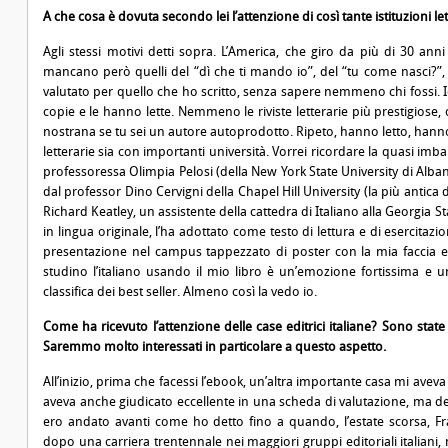
A che cosa è dovuta secondo lei l’attenzione di così tante istituzioni l
Agli stessi motivi detti sopra. L’America, che giro da più di 30 anni 
mancano però quelli del “dì che ti mando io”, del “tu come nasci?”,
valutato per quello che ho scritto, senza sapere nemmeno chi fossi. 
copie e le hanno lette. Nemmeno le riviste letterarie più prestigiose
nostrana se tu sei un autore autoprodotto. Ripeto, hanno letto, hanno 
letterarie sia con importanti università. Vorrei ricordare la quasi imba
professoressa Olimpia Pelosi (della New York State University di Albany
dal professor Dino Cervigni della Chapel Hill University (la più antica d
Richard Keatley, un assistente della cattedra di Italiano alla Georgia Sta
in lingua originale, l’ha adottato come testo di lettura e di esercita
presentazione nel campus tappezzato di poster con la mia faccia e
studino l’italiano usando il mio libro è un’emozione fortissima e 
classifica dei best seller. Almeno così la vedo io.
Come ha ricevuto l’attenzione delle case editrici italiane? Sono state
Saremmo molto interessati in particolare a questo aspetto.
All’inizio, prima che facessi l’ebook, un’altra importante casa mi aveva
aveva anche giudicato eccellente in una scheda di valutazione, ma def
ero andato avanti come ho detto fino a quando, l’estate scorsa, F
dopo una carriera trentennale nei maggiori gruppi editoriali italian