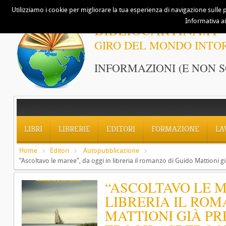
Utilizziamo i cookie per migliorare la tua esperienza di navigazione sulle p
Informativa ai
BIBLIOCARTINA.IT
GIRO DEL MONDO INTO
INFORMAZIONI (E NON S
LIBRI
LIBRERIE
EDITORI
FORMAZIONE
LA
Home
Editori
Autopubblicazione
“Ascoltavo le maree”, da oggi in libreria il romanzo di Guido Mattioni g
“ASCOLTAVO LE M
LIBRERIA IL ROM
MATTIONI GIÀ PR