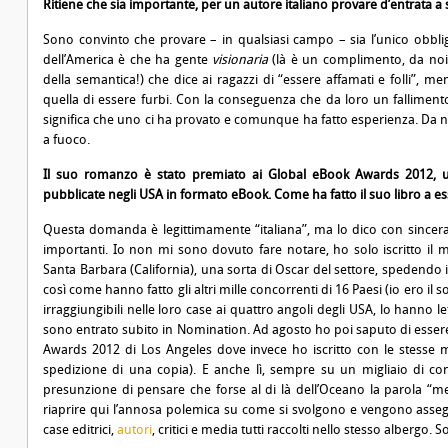
Ritiene che sia importante, per un autore italiano provare d’entrata a s
Sono convinto che provare – in qualsiasi campo – sia l’unico obb
dell’America è che ha gente
visionaria
(là è un complimento, da noi u
della semantica!) che dice ai ragazzi di “essere affamati e folli”, men
quella di essere furbi. Con la conseguenza che da loro un fallimento
significa che uno ci ha provato e comunque ha fatto esperienza. Da noi
a fuoco.
Il suo romanzo è stato premiato ai Global eBook Awards 2012, un 
pubblicate negli USA in formato eBook. Come ha fatto il suo libro a es
Questa domanda è legittimamente “italiana”, ma lo dico con sincera
importanti. Io non mi sono dovuto fare notare, ho solo iscritto i
Santa Barbara (California), una sorta di Oscar del settore, spedendo i m
così come hanno fatto gli altri mille concorrenti di 16 Paesi (io ero il so
irraggiungibili nelle loro case ai quattro angoli degli USA, lo hann
sono entrato subito in Nomination. Ad agosto ho poi saputo di essere 
Awards 2012 di Los Angeles dove invece ho iscritto con le stesse m
spedizione di una copia). E anche lì, sempre su un migliaio di con
presunzione di pensare che forse al di là dell’Oceano la parola “me
riaprire qui l’annosa polemica su come si svolgono e vengono assegna
case editrici,
autori
, critici e media tutti raccolti nello stesso alber