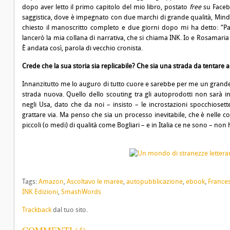
dopo aver letto il primo capitolo del mio libro, postato
free
su Faceb
saggistica, dove è impegnato con due marchi di grande qualità, Mind 
chiesto il manoscritto completo e due giorni dopo mi ha detto: “P
lancerò la mia collana di narrativa, che si chiama INK. Io e Rosamaria
È andata così, parola di vecchio cronista.
Crede che la sua storia sia replicabile? Che sia una strada da tentare anc
Innanzitutto me lo auguro di tutto cuore e sarebbe per me un grande 
strada nuova. Quello dello scouting tra gli autoprodotti non sarà i
negli Usa, dato che da noi – insisto – le incrostazioni spocchiosett
grattare via. Ma penso che sia un processo inevitabile, che è nelle co
piccoli (o medi) di qualità come Bogliari – e in Italia ce ne sono – no
Tags:
Amazon
,
Ascoltavo le maree
,
autopubblicazione
,
ebook
,
Frances
INK Edizioni
,
SmashWords
Trackback
dal tuo sito.