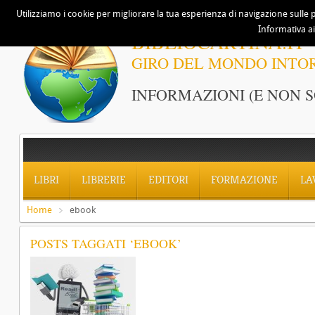
Utilizziamo i cookie per migliorare la tua esperienza di navigazione sulle p
Informativa ai
BIBLIOCARTINA.IT
GIRO DEL MONDO INTO
INFORMAZIONI (E NON S
LIBRI
LIBRERIE
EDITORI
FORMAZIONE
LA
Home
ebook
POSTS TAGGATI ‘EBOOK’