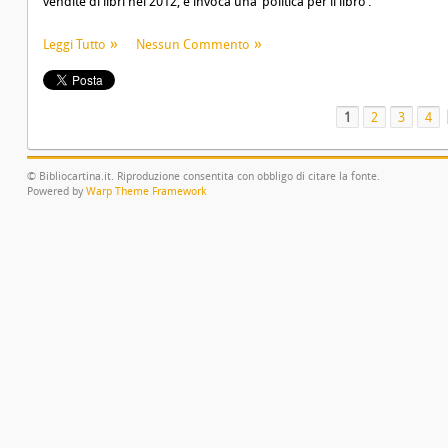
vendite di libri nel 2012, e invoca una ‘politica per il libro’.
Leggi Tutto
Nessun Commento
1
2
3
4
© Bibliocartina.it. Riproduzione consentita con obbligo di citare la fonte.
Powered by
Warp Theme Framework