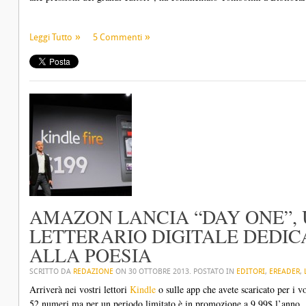
Leggi Tutto
5 Commenti
AMAZON LANCIA “DAY ONE”,
LETTERARIO DIGITALE DEDIC
ALLA POESIA
SCRITTO DA
REDAZIONE
ON
30 OTTOBRE 2013
. POSTATO IN
EDITORI
,
EREADER
,
Arriverà nei vostri lettori
Kindle
o sulle app che avete scaricato per i vo
52 numeri ma per un periodo limitato è in promozione a 9,99$ l’anno.