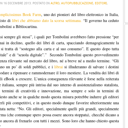
ON
16 DICEMBRE 2013
. POSTATO IN
ALTRO
,
AUTOPUBBLICAZIONE
,
EDITORI
,
implicissimus Book Farm
, uno dei pionieri del libro elettronico in Italia,
uisto di
libri
che abbiamo dato la scorsa settimana.
“Il governo ha ceduto
bolini a Bibliocartina.
asi sempre gli stessi”, i quali per Tombolini avrebbero fatto pressione “per
mai in declino, quello dei libri di carta, spacciando demagogicamente la
si tratta di “sostegno alla carta e al suo consumo”. E questo dopo tutta
digitale” e di “scuola digitale”.” Secondo Tombolini questo provvedimento
za rilevante sul mercato del libro, né a breve né a medio termine. “Gli
anno un po’ di soldi pubblici, e i
librai
si illuderanno di salvare i destini
odare a ripensare e rammodernare il loro mestiere. La vendita dei libri di
i eBook a crescere. L’unica conseguenza rilevante è forse nella reiterata
italiana, sempre più intrisa dal suo interno di assistenzialismo statalista,
in termini di creatività e innovazione, ma sempre e solo in termini di
esto anche se in qualche modo questa misura potrebbe indurre gli editori
derli più competitivi, e in questo modo dunque favorire ulteriormente una
tata netta: “No. Gli editori, specialmente quelli più grandi, specialmente
rma (che comunque spero possa essere ancora stoppata), checché dicano a
ancora di frenarlo con tutti i mezzi. Sono loro che hanno chiesto questa
”