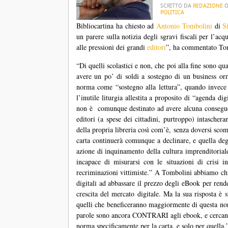
SCRITTO DA
REDAZIONE
POLITICA
Bibliocartina ha chiesto ad
Antonio Tombolini
di
S
un parere sulla notizia degli sgravi fiscali per l’acq
alle pressioni dei grandi
editori
”, ha commentato Tom
“Di quelli scolastici e non, che poi alla fine sono qu
avere un po’ di soldi a sostegno di un business or
norma come “sostegno alla lettura”, quando invece 
l’inutile liturgia allestita a proposito di “agenda 
non è comunque destinato ad avere alcuna conseguen
editori (a spese dei cittadini, purtroppo) intascher
della propria libreria così com’è, senza doversi scom
carta continuerà comunque a declinare, e quella degl
azione di inquinamento della cultura imprenditoriale 
incapace di misurarsi con le situazioni di crisi 
recriminazioni vittimiste.” A Tombolini abbiamo chi
digitali ad abbassare il prezzo degli eBook per ren
crescita del mercato digitale. Ma la sua risposta è s
quelli che beneficeranno maggiormente di questa no
parole sono ancora CONTRARI agli ebook, e cercano 
norma specificamente per la carta, e solo per quella.