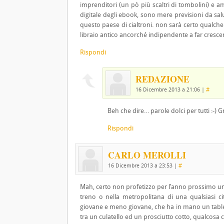
imprenditori (un pò più scaltri di tombolini) e am
digitale degli ebook, sono mere previsioni da sal
questo paese di cialtroni. non sarà certo qualche 
libraio antico ancorché indipendente a far crescere i
Rispondi
REDAZIONE
16 Dicembre 2013 a 21:06
|
#
Beh che dire… parole dolci per tutti :-)
Rispondi
CARLO MEROLLI
16 Dicembre 2013 a 23:53
|
#
Mah, certo non profetizzo per l’anno prossimo uno
treno o nella metropolitana di una qualsiasi 
giovane e meno giovane, che ha in mano un tablet
tra un culatello ed un prosciutto cotto, qualcosa 