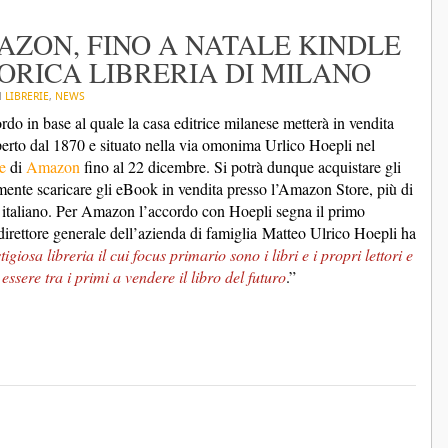
ZON, FINO A NATALE KINDLE
ORICA LIBRERIA DI MILANO
N
LIBRERIE
,
NEWS
do in base al quale la casa editrice milanese metterà in vendita
aperto dal 1870 e situato nella via omonima Urlico Hoepli nel
e
di
Amazon
fino al 22 dicembre. Si potrà dunque acquistare gli
nte scaricare gli eBook in vendita presso l’Amazon Store, più di
in italiano. Per Amazon l’accordo con Hoepli segna il primo
il direttore generale dell’azienda di famiglia Matteo Ulrico Hoepli ha
igiosa libreria il cui focus primario sono i libri e i propri lettori e
sere tra i primi a vendere il libro del futuro
.”