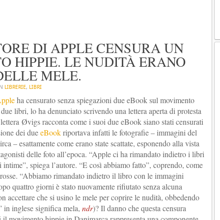
ORE DI APPLE CENSURA UN
O HIPPIE. LE NUDITÀ ERANO
DELLE MELE.
IN
LIBRERIE
,
LIBRI
pple
ha censurato senza spiegazioni due eBook sul movimento
due libri, lo ha denunciato scrivendo una lettera aperta di protesta
 lettera Øvigs racconta come i suoi due eBook siano stati censurati
sione dei due
eBook
riportava infatti le fotografie – immagini del
irca – esattamente come erano state scattate, esponendo alla vista
gonisti delle foto all’epoca. “Apple ci ha rimandato indietro i libri
rti intime”, spiega l’autore. “E così abbiamo fatto”, coprendo, come
le rosse. “Abbiamo rimandato indietro il libro con le immagini
 dopo quattro giorni è stato nuovamente rifiutato senza alcuna
accettare che si usino le mele per coprire le nudità, obbedendo
 in inglese significa mela,
ndr
)? Il danno che questa censura
ché il movimento hippie in Danimarca rappresenta una componente