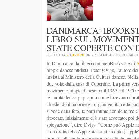
DANIMARCA: IBOOKST
LIBRO SUL MOVIMENT
STATE COPERTE CON 
SCRITTO DA
REDAZIONE
ON
7 NOVEMBRE 2012
. POSTATO 
In Danimarca, la libreria online iBookstore di
A
hippie danese nudista. Peter Øvigs, l’autore dei 
inviata al Ministero della Cultura danese. Nella
due volte dalla casa di Cupertino. La prima ver
movimento hippie danese tra il 1967 e il 1970 c
le nudità dei corpi proprio come facevano i prota
chiedendo di coprire gli organi genitali e le pa
si vede dalla foto, le parti intime con delle me
ritoccate, inizialmente ci è stato accettato, poi
spiegazione”, dice Øvigs. “Come può Apple non 
a un ordine che Apple stessa ci ha dato (“apple”
procura alla cultura danese è importante, per