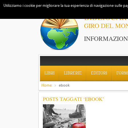
Utilizziamo i cookie per migliorare la tua esperienza di navigazione sulle pag
BIBLIOCAR
GIRO DEL MO
INFORMAZIONI
LIBRI
LIBRERIE
EDITORI
FORM
Home
ebook
POSTS TAGGATI ‘EBOOK’