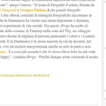
e”, spiega l’autore. “Si tratta di fotografie d’artista, firmate da
Gregers Nielsen
, i
n Nørgaard
e
l più grande fotografo
I due eBook corredati di immagini fotografiche raccontano la
che in Danimarca ha vissuto una storia importante e duratura,
vi esperimenti di vita sociale. Fra questi, Øvigs ha scelto di
ale della comune di Frøstrup nella zona del Thy, un villaggio
sero decine di migliaia di persone praticando i valori e i costumi
bertà. E la Danimarca è la stessa nazione in cui da decenni, nel
, vive un’enclave autogovernata (anche se solo in parte e non
ania
.
“La cosa più assurda è che lo stesso Steve Jobs ha più volte
ura hippy”, continua Øvigs. “Perché dunque avete censurato il nostro