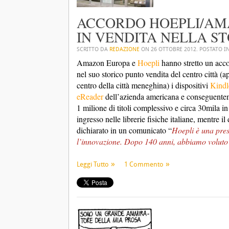
ACCORDO HOEPLI/AMA
IN VENDITA NELLA ST
SCRITTO DA
REDAZIONE
ON
26 OTTOBRE 2012
. POSTATO I
Amazon Europa e
Hoepli
hanno stretto un accor
nel suo storico punto vendita del centro città (
centro della città meneghina) i dispositivi
Kindl
eReader
dell’azienda americana e conseguenteme
1 milione di titoli complessivo e circa 30mila 
ingresso nelle librerie fisiche italiane, mentre 
dichiarato in un comunicato “
Hoepli è una prest
l’innovazione. Dopo 140 anni, abbiamo voluto es
Leggi Tutto
1 Commento