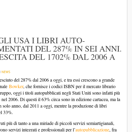
LI USA I LIBRI AUTO-
ENTATI DEL 287% IN SEI ANNI.
SCITA DEL 1702% DAL 2006 A
N
NEWS
resciuto del 287% dal 2006 a oggi, e tra essi crescono a grande
onale
Bowker
, che fornisce i codici ISBN per il mercato librario
uppo, oggi i titoli autopubblicati negli Stati Uniti sono infatti più
he nel 2006. Di questi il 63% circa sono in edizione cartacea, ma la
 solo anno, dal 2011 a oggi, mentre la produzione di libri
del 33%.
 più di tanto a una miriade di piccoli servizi semiartigianali,
ono servizi integrati e professionali per l’
autopubblicazione
, fra