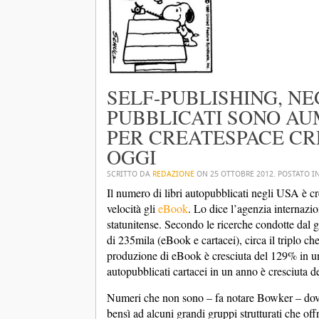
SELF-PUBLISHING, NEG
PUBBLICATI SONO AUM
PER CREATESPACE CRE
OGGI
SCRITTO DA
REDAZIONE
ON
25 OTTOBRE 2012
. POSTATO I
Il numero di libri autopubblicati negli USA è c
velocità gli
eBook
. Lo dice l’agenzia internazi
statunitense. Secondo le ricerche condotte dal gr
di 235mila (eBook e cartacei), circa il triplo c
produzione di eBook è cresciuta del 129% in un
autopubblicati cartacei in un anno è cresciuta 
Numeri che non sono – fa notare Bowker – dovuti
bensì ad alcuni grandi gruppi strutturati che offr