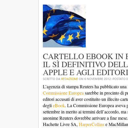
CARTELLO EBOOK IN 
IL SÌ DEFINITIVO DE
APPLE E AGLI EDITOR
SCRITTO DA
REDAZIONE
ON
6 NOVEMBRE 2012
. POSTATO 
L’agenzia di stampa Reuters ha pubblicato una 
Commissione Europea
sarebbe in procinto di p
editori accusati di aver costituito un illecito ca
degli
eBook
. La Commissione Europea aveva p
settembre in merito ai termini dell’accordo, ma
anonime Reuters dovrebbe arrivare a fine mese.
Hachette Livre SA,
HarperCollins
e MacMillan),