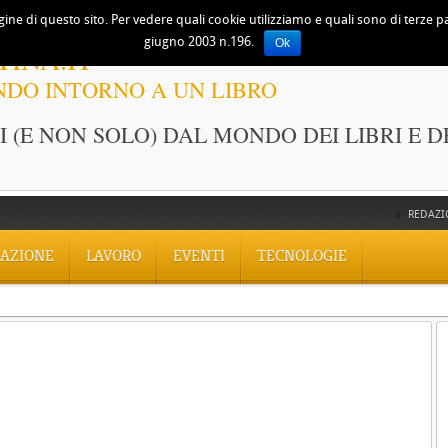
ine di questo sito. Per vedere quali cookie utilizziamo e quali sono di terze part
giugno 2003 n.196.
Ok
TINA.IT
NDO INTORNO A UN LIBRO
 (E NON SOLO) DAL MONDO DEI LIBRI E D
REDAZI
AZIONE
LAVORO
EVENTI
TECNOLOGIE