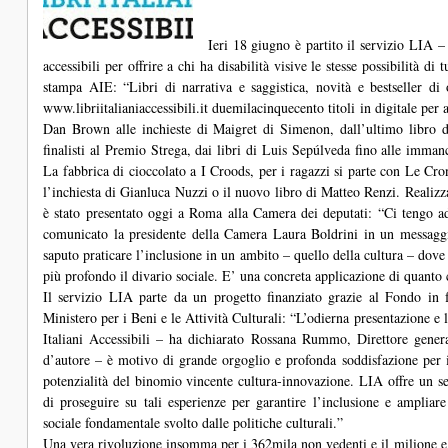
Ieri 18 giugno è partito il servizio LIA 
accessibili per offrire a chi ha disabilità visive le stesse possibilità di tu
stampa AIE: “Libri di narrativa e saggistica, novità e bestseller di 
www.libriitalianiaccessibili.it duemilacinquecento titoli in digitale per ac
Dan Brown alle inchieste di Maigret di Simenon, dall’ultimo libro d
finalisti al Premio Strega, dai libri di Luis Sepúlveda fino alle imma
La fabbrica di cioccolato a I Croods, per i ragazzi si parte con Le Cr
l’inchiesta di Gianluca Nuzzi o il nuovo libro di Matteo Renzi. Realizz
è stato presentato oggi a Roma alla Camera dei deputati: “Ci tengo a
comunicato la presidente della Camera Laura Boldrini in un messaggi
saputo praticare l’inclusione in un ambito – quello della cultura – dove
più profondo il divario sociale. E’ una concreta applicazione di quanto c
Il servizio LIA parte da un progetto finanziato grazie al Fondo in f
Ministero per i Beni e le Attività Culturali: “L’odierna presentazione e
Italiani Accessibili – ha dichiarato Rossana Rummo, Direttore generale 
d’autore – è motivo di grande orgoglio e profonda soddisfazione per i
potenzialità del binomio vincente cultura-innovazione. LIA offre un se
di proseguire su tali esperienze per garantire l’inclusione e ampliare
sociale fondamentale svolto dalle politiche culturali.”
Una vera rivoluzione insomma per i 362mila non vedenti e il milione e me