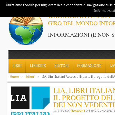
Utilizziamo i cookie per migliorare la tua esperienza di navigazione sulle p
Informativa ai
BIBLIOCARTINA.IT
GIRO DEL MONDO INTO
INFORMAZIONI (E NON S
LIBRI
LIBRERIE
EDITORI
FORMAZIONE
LA
Home
Editori
LIA, Libri Italiani Accessibili: parte il progetto del
LIA, LIBRI ITALIA
IL PROGETTO DEL
DEI NON VEDENTI
SCRITTO DA
REDAZIONE
ON
19 GIUGNO 2013
.