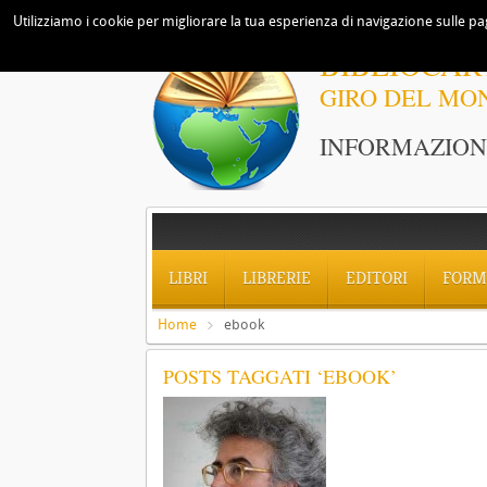
Utilizziamo i cookie per migliorare la tua esperienza di navigazione sulle pag
BIBLIOCAR
GIRO DEL MO
INFORMAZIONI
LIBRI
LIBRERIE
EDITORI
FORM
Home
ebook
POSTS TAGGATI ‘EBOOK’