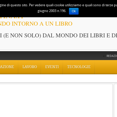
ine di questo sito. Per vedere quali cookie utilizziamo e quali sono di terze part
giugno 2003 n.196.
Ok
TINA.IT
NDO INTORNO A UN LIBRO
 (E NON SOLO) DAL MONDO DEI LIBRI E D
REDAZI
AZIONE
LAVORO
EVENTI
TECNOLOGIE