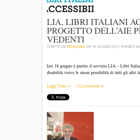
LIA, LIBRI ITALIANI A
PROGETTO DELL’AIE P
VEDENTI
SCRITTO DA
REDAZIONE
ON
19 GIUGNO 2013
. POSTATO I
Ieri 18 giugno è partito il servizio LIA – Libri Italia
disabilità visive le stesse possibilità di tutti gli altri l
Leggi Tutto
1 Commento