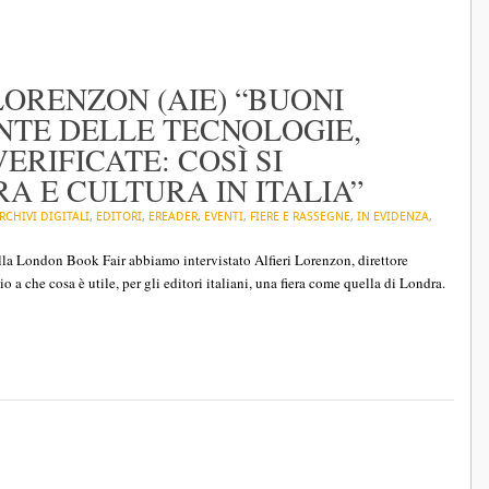
LORENZON (AIE) “BUONI
ENTE DELLE TECNOLOGIE,
ERIFICATE: COSÌ SI
 E CULTURA IN ITALIA”
RCHIVI DIGITALI
,
EDITORI
,
EREADER
,
EVENTI
,
FIERE E RASSEGNE
,
IN EVIDENZA
,
 alla London Book Fair abbiamo intervistato Alfieri Lorenzon, direttore
o a che cosa è utile, per gli editori italiani, una fiera come quella di Londra.