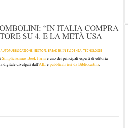
TOMBOLINI: “IN ITALIA COMPRA
ORE SU 4. E LA METÀ USA
N
AUTOPUBBLICAZIONE
,
EDITORI
,
EREADER
,
IN EVIDENZA
,
TECNOLOGIE
di
Simplicissimus Book Farm
e uno dei principali esperti di editoria
a digitale divulgati dall’
AIE
e
pubblicati ieri da Bibliocartina
.