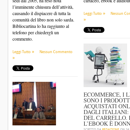
sedi dal 2005, ha reso nota
cartaceo, ebook e audiolib
l’imminente chiusura dell’attività,
causando il dispiacere di tutta la
Leggi Tutto
Nessun C
comunità del libro non solo sarda.
Bibliocartina lo ha raggiunto al
telefono per chiedergli un
commento.
Leggi Tutto
Nessun Commento
ECOMMERCE, I L
SONO I PRODOTTI
ACQUISTATI ONL
DAGLI ITALIANI:
DEL CARRELLO. 
L’EBOOK È DONN
SCRITTO DA
REDAZIONE
ON
24