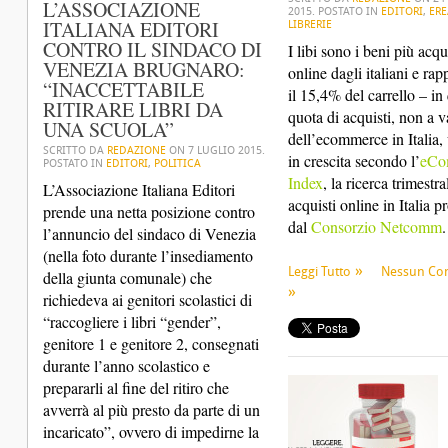
L’ASSOCIAZIONE
2015
. POSTATO IN
EDITORI
,
ERE
ITALIANA EDITORI
LIBRERIE
CONTRO IL SINDACO DI
I libi sono i beni più acqu
VENEZIA BRUGNARO:
online dagli italiani e ra
“INACCETTABILE
il 15,4% del carrello – in
RITIRARE LIBRI DA
quota di acquisti, non a v
UNA SCUOLA”
dell’ecommerce in Italia, 
SCRITTO DA
REDAZIONE
ON
7 LUGLIO 2015
.
in crescita secondo l’
eCo
POSTATO IN
EDITORI
,
POLITICA
Index
, la ricerca trimestra
L’Associazione Italiana Editori
acquisti online in Italia 
prende una netta posizione contro
dal
Consorzio Netcomm
.
l’annuncio del sindaco di Venezia
(nella foto durante l’insediamento
Leggi Tutto
Nessun C
della giunta comunale) che
richiedeva ai genitori scolastici di
“raccogliere i libri “gender”,
genitore 1 e genitore 2, consegnati
durante l’anno scolastico e
prepararli al fine del ritiro che
avverrà al più presto da parte di un
incaricato”, ovvero di impedirne la