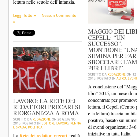
lettura nelle scuole dell’infanzia.
Leggi Tutto
Nessun Commento
MAGGIO DEI LIBR
CEPELL: “UN
SUCCESSO”.
MONTRONI: “UN
SEMINA PER FAR
SBOCCIARE L’A
PER I LIBRI”.
SCRITTO DA
REDAZIONE
ON
12
2015
. POSTATO IN
ALTRO
,
EVENT
A conclusione del “Magg
libri” 2015, un mese di in
LAVORO: LA RETE DEI
concentrate per promuove
REDATTORI PRECARI SI
lettura, il Cepell (Centro p
RIORGANIZZA A ROMA
e la lettura) traccia un bi
positivo, basato sul nume
SCRITTO DA
REDAZIONE
ON
20 GIUGNO
2015
. POSTATO IN
EDITORI
,
LAVORO
,
PENNA
di eventi organizzati: 346
E SPADA
,
POLITICA
iniziative in tutta Italia.
La
Rete dei redattori precari
, realtà