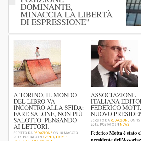
NON PIÙ SALOTTO.
DELL'ISPETTORATO
RIDOTTA. "L'EBOOK È
GIUSTIZIA EUROPEA
DOMINANTE,
PENSANDO AI
SUI LAVORATORI
UN SERVIZIO, NON È
SU FRANCIA E
MINACCIA LA LIBERTÀ
LETTORI.
DELL'EDITORIA
UN LIBRO"
LUSSEMBURGO.
DI ESPRESSIONE"
A TORINO, IL MONDO
ASSOCIAZIONE
DEL LIBRO VA
ITALIANA EDITOR
INCONTRO ALLA SFIDA:
FEDERICO MOTT
FARE SALONE, NON PIÙ
NUOVO PRESIDE
SALOTTO. PENSANDO
SCRITTO DA
REDAZIONE
ON
15
AI LETTORI.
2015
. POSTATO IN
NEWS
Motta
è stato e
Federico
SCRITTO DA
REDAZIONE
ON
18 MAGGIO
2017
. POSTATO IN
EVENTI
,
FIERE E
presidente dell’Associa