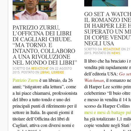
GO SET A WATC
IL ROMANZO IN
DI HARPER LEE 
PATRIZIO ZURRU,
SUPERATO UN M
L’OFFICINA DEI LIBRI
DI COPIE VENDU
DI CAGLIARI CHIUDE.
NEGLI USA
“MA TORNO. E
INTANTO, COLLABORO
SCRITTO DA
REDAZIONE
ON
21
2015
. POSTATO IN
NEWS
A UNA RIVOLUZIONE
Il libro che ha bruciato i 
NEL MONDO DEI LIBRI”
vendita più rapidamente ne
SCRITTO DA
REDAZIONE
ON
22 AGOSTO
2015
. POSTATO IN
LIBRAI
,
LIBRERIE
dell’editoria USA:
Go set
Patrizio Zurru
è un libraio, da 26
Watchman
, il romanzo ne
anni; “istigatore alla lettura”, come
di Harper Lee scritto pri
a lui piace chiamarsi, professionista
celeberrimo “Il buio oltre
del libro a tutto tondo e uno dei
e messo in vendita il 14 l
principali punti di riferimento per il
scorso da Harper Collins
settore in Italia. In questi giorni il
mesi e mesi di battage pub
titolare dell’Officina dei libri di
ha già totalizzato 1,1 mili
Cagliari, attiva con diversi nomi e
copie vendute negli Stati 