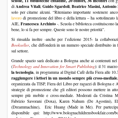
scuole, 11 biblioteche cittadine, 20 editori, 36 incontri
con gra
Andrea Vitali
Guido Sgardoli
Beatrice Masini, Antonio
di
,
,
solo per citarne alcuni. “Riteniamo importante sostenere anco
lavoro
di promozione del libro e della lettura – ha sottolineato 
Francesca Archinto
AIE,
-. Scuola e biblioteca costituiscono la
bene, lo si fa per sempre. Queste sono le nostre priorità”.
Si rinsalda inoltre -anche per l’edizione 2015- la collabor
Bookseller
, che diffonderà in un numero speciale distribuito in f
sul settore.
Grande spazio sarà dedicato a Bologna anche ai contenuti nel 
(
Technology and Innovation for Smart Publishing
): il 31 marz
la tecnologia
, in programma al Digital Cafè della Fiera alle 10
raggiungere i lettori in un mondo sempre più cross-mediale
organizzata da TISP, Fiera del Libro per ragazzi di Bologna e A
strategie di promozione che gli editori possono mettere in att
sempre più mobile e cross-mediale. Moderati da Cristina Mu
Fabrizio Savorani (Doxa), Karen Nahum (De Agostini),
(Dreammachine), Eric Huang (Made in Me). Per partecipare 
disponibile qui:
http://www.bolognachildrensbookfair.com/bo