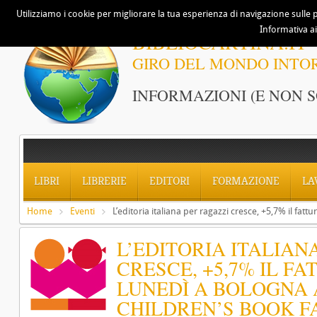
Utilizziamo i cookie per migliorare la tua esperienza di navigazione sulle p
Informativa ai
BIBLIOCARTINA.IT
GIRO DEL MONDO INTO
INFORMAZIONI (E NON S
LIBRI
LIBRERIE
EDITORI
FORMAZIONE
LA
Home
Eventi
L’editoria italiana per ragazzi cresce, +5,7% il fat
L’EDITORIA ITALIAN
CRESCE, +5,7% IL FA
LUNEDÌ A BOLOGNA 
CHILDREN’S BOOK F