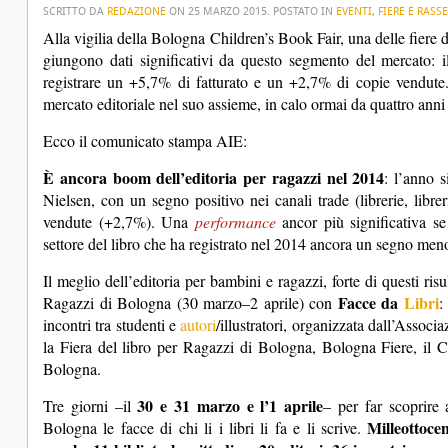
SCRITTO DA
REDAZIONE
ON
25 MARZO 2015
. POSTATO IN
EVENTI
,
FIERE E RASS
Alla vigilia della Bologna Children’s Book Fair, una delle fiere 
giungono dati significativi da questo segmento del mercato: i
registrare un +5,7% di fatturato e un +2,7% di copie vendute.
mercato editoriale nel suo assieme, in calo ormai da quattro anni
Ecco il comunicato stampa AIE:
È
ancora boom dell’editoria per ragazzi nel 2014
: l’anno s
Nielsen, con un segno positivo nei canali trade (librerie, librer
vendute (+2,7%). Una
performance
ancor più significativa se
settore del libro che ha registrato nel 2014 ancora un segno meno
Il meglio dell’editoria per bambini e ragazzi, forte di questi risu
Facce da
Libri
Ragazzi di Bologna (30 marzo–2 aprile) con
:
incontri tra studenti e
autori
/illustratori, organizzata dall’Associ
la Fiera del libro per Ragazzi di Bologna, Bologna Fiere, il 
Bologna.
30 e 31 marzo e l’1 aprile
Tre giorni –il
– per far scoprire 
Milleottoce
Bologna le facce di chi li i libri li fa e li scrive.