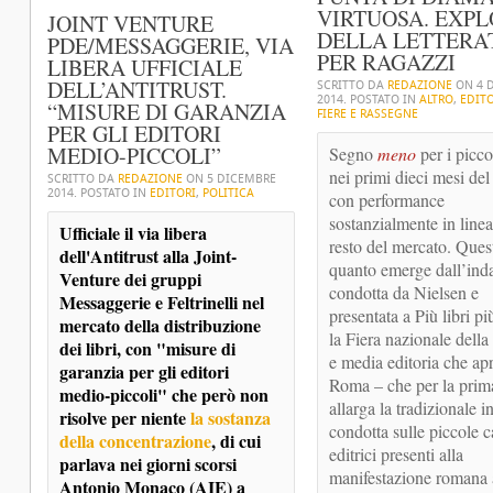
VIRTUOSA. EXPL
JOINT VENTURE
DELLA LETTERA
PDE/MESSAGGERIE, VIA
PER RAGAZZI
LIBERA UFFICIALE
DELL’ANTITRUST.
SCRITTO DA
REDAZIONE
ON
4 
2014
. POSTATO IN
ALTRO
,
EDITO
“MISURE DI GARANZIA
FIERE E RASSEGNE
PER GLI EDITORI
MEDIO-PICCOLI”
Segno 
meno
 per i piccol
nei primi dieci mesi del
SCRITTO DA
REDAZIONE
ON
5 DICEMBRE
2014
. POSTATO IN
EDITORI
,
POLITICA
con performance 
sostanzialmente in linea 
Ufficiale il via libera 
resto del mercato. Quest
dell'Antitrust alla Joint-
quanto emerge dall’inda
Venture dei gruppi 
condotta da Nielsen e 
Messaggerie e Feltrinelli nel 
presentata a Più libri più 
mercato della distribuzione 
la Fiera nazionale della 
dei libri, con "misure di 
e media editoria che apr
garanzia per gli editori 
Roma – che per la prima
medio-piccoli" che però non 
allarga la tradizionale i
risolve per niente 
la sostanza 
condotta sulle piccole ca
della concentrazione
, di cui 
editrici presenti alla 
parlava nei giorni scorsi 
manifestazione romana a t
Antonio Monaco (AIE) a 