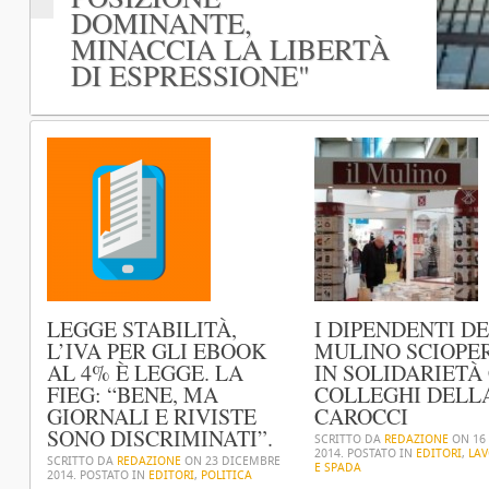
NON PIÙ SALOTTO.
DELL'ISPETTORATO
RIDOTTA. "L'EBOOK È
GIUSTIZIA EUROPEA
DOMINANTE,
PENSANDO AI
SUI LAVORATORI
UN SERVIZIO, NON È
SU FRANCIA E
MINACCIA LA LIBERTÀ
LETTORI.
DELL'EDITORIA
UN LIBRO"
LUSSEMBURGO.
DI ESPRESSIONE"
LEGGE STABILITÀ,
I DIPENDENTI DE
L’IVA PER GLI EBOOK
MULINO SCIOPE
AL 4% È LEGGE. LA
IN SOLIDARIETÀ 
FIEG: “BENE, MA
COLLEGHI DELL
GIORNALI E RIVISTE
CAROCCI
SONO DISCRIMINATI”.
SCRITTO DA
REDAZIONE
ON
16
2014
. POSTATO IN
EDITORI
,
LA
SCRITTO DA
REDAZIONE
ON
23 DICEMBRE
E SPADA
2014
. POSTATO IN
EDITORI
,
POLITICA