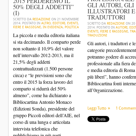
2015 PERDEREMO IL
GLI AUTORI, GLI
50% DEGLI ADDETTI”
ILLUSTRATORI E 
(I)
TRADUTTORI
SCRITTO DA
REDAZIONE
ON
21 NOVEMBRE
2014
. POSTATO IN
ALTRO
,
EDITORI
,
EVENTI
,
SCRITTO DA
REDAZIONE
ON
20
FIERE E RASSEGNE
,
IN EVIDENZA
,
POLITICA
2014
. POSTATO IN
AUTORI
,
EDI
EVENTI
,
FIERE E RASSEGNE
,
TRA
La piccola e media editoria italiana
TRADUZIONI
si sta decimando. Il comparto perde
Gli autori, i traduttori e le
non soltanto il 10,9% del valore
categorie precedentement
nell’intervallo 2012-2013, ma il
potranno godere di accre
21,5% degli addetti
professionale alla fiera de
contrattualizzati (1.500 persone
e media editoria di Roma 
circa) e “le previsioni sono che
più liberi”, hanno confer
entro il 2015 la forza lavoro del
Bibliocartina fonti interne
comparto si ridurrà del 50%
all’0rganizzazione.
almeno”, come ha dichiarato a
Bibliocartina Antonio Monaco
(
Edizioni Sonda
), presidente del
Leggi Tutto
1 Commen
gruppo Piccoli editori dell’AIE, nel
corso di una lunga e articolata
intervista telefonica che
pubblichiamo in più parti.