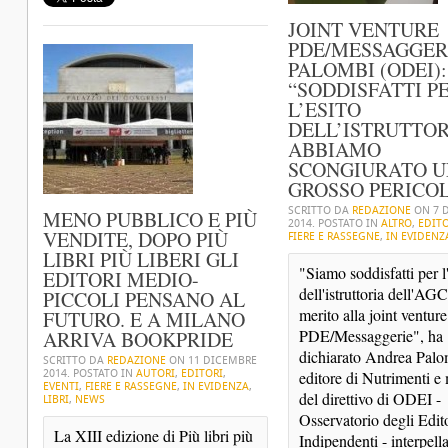
JOINT VENTURE
PDE/MESSAGGER
PALOMBI (ODEI):
“SODDISFATTI P
L’ESITO
DELL’ISTRUTTOR
ABBIAMO
SCONGIURATO U
GROSSO PERICO
SCRITTO DA
REDAZIONE
ON
7 
MENO PUBBLICO E PIÙ
2014
. POSTATO IN
ALTRO
,
EDITO
VENDITE, DOPO PIÙ
FIERE E RASSEGNE
,
IN EVIDENZ
LIBRI PIÙ LIBERI GLI
"Siamo soddisfatti per l'
EDITORI MEDIO-
dell'istruttoria dell'AGC
PICCOLI PENSANO AL
merito alla joint venture 
FUTURO. E A MILANO
PDE/Messaggerie", ha 
ARRIVA BOOKPRIDE
dichiarato Andrea Palom
SCRITTO DA
REDAZIONE
ON
11 DICEMBRE
2014
. POSTATO IN
AUTORI
,
EDITORI
,
editore di Nutrimenti e
EVENTI
,
FIERE E RASSEGNE
,
IN EVIDENZA
,
del direttivo di ODEI - 
LIBRI
,
NEWS
Osservatorio degli Edito
La XIII edizione di Più libri più 
Indipendenti - interpella