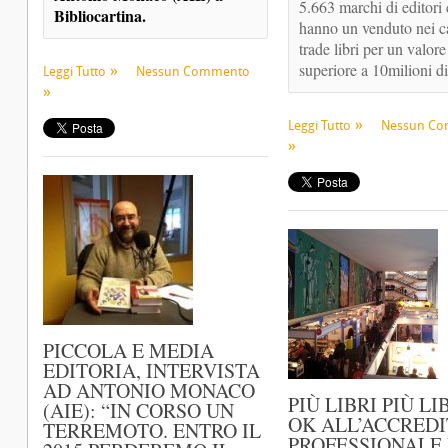
5.663 marchi di editori 
Bibliocartina.
hanno un venduto nei ca
trade libri per un valore
superiore a 10milioni di
Leggi Tutto
Nessun Commento
Leggi Tutto
Nessun C
PICCOLA E MEDIA
EDITORIA, INTERVISTA
AD ANTONIO MONACO
PIÙ LIBRI PIÙ LI
(AIE): “IN CORSO UN
OK ALL’ACCRED
TERREMOTO. ENTRO IL
PROFESSIONALE