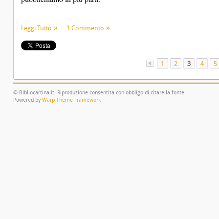
Leggi Tutto
1 Commento
1
«
2
3
4
5
© Bibliocartina.it. Riproduzione consentita con obbligo di citare la fonte.
Powered by
Warp Theme Framework