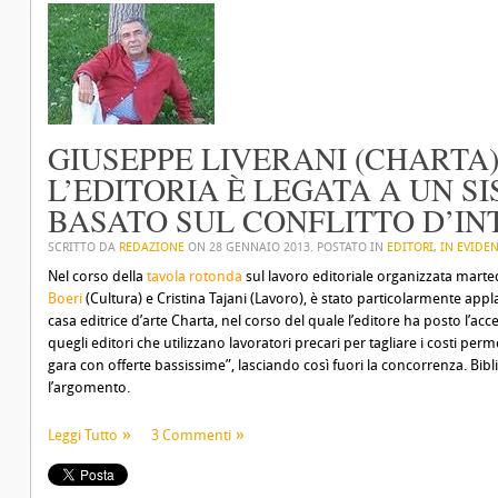
GIUSEPPE LIVERANI (CHARTA):
L’EDITORIA È LEGATA A UN S
BASATO SUL CONFLITTO D’IN
SCRITTO DA
REDAZIONE
ON
28 GENNAIO 2013
. POSTATO IN
EDITORI
,
IN EVIDE
Nel corso della
tavola rotonda
sul lavoro editoriale organizzata marte
Boeri
(Cultura) e Cristina Tajani (Lavoro), è stato particolarmente appla
casa editrice d’arte Charta, nel corso del quale l’editore ha posto l’a
quegli editori che utilizzano lavoratori precari per tagliare i costi pe
gara con offerte bassissime”, lasciando così fuori la concorrenza. Bibl
l’argomento.
Leggi Tutto
3 Commenti