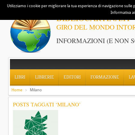
Utilizziamo i cookie per migliorare la tua esperienza di navigazione sulle p
Informativa ai
BIBLIOCARTINA.IT
GIRO DEL MONDO INTO
INFORMAZIONI (E NON S
LIBRI
LIBRERIE
EDITORI
FORMAZIONE
LA
Home
Milano
POSTS TAGGATI ‘MILANO’