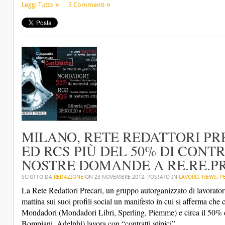
Leggi Tutto
3 Commenti
MILANO, RETE REDATTORI PR
ED RCS PIÙ DEL 50% DI CONTRA
NOSTRE DOMANDE A RE.RE.P
SCRITTO DA
REDAZIONE
ON
23 NOVEMBRE 2012
. POSTATO IN
LAVORO
,
NEWS
,
P
La Rete Redattori Precari, un gruppo autorganizzato di lavoratori
mattina sui suoi profili social un manifesto in cui si afferma che c
Mondadori (Mondadori Libri, Sperling, Piemme) e circa il 50% de
Bompiani, Adelphi) lavora con “contratti atipici”.