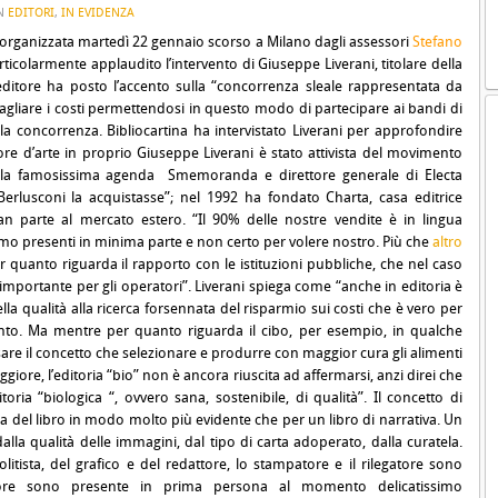
IN
EDITORI
,
IN EVIDENZA
 organizzata martedì 22 gennaio scorso a Milano dagli assessori
Stefano
articolarmente applaudito l’intervento di Giuseppe Liverani, titolare della
’editore ha posto l’accento sulla “concorrenza sleale rappresentata da
 tagliare i costi permettendosi in questo modo di partecipare ai bandi di
 la concorrenza. Bibliocartina ha intervistato Liverani per approfondire
ore d’arte in proprio Giuseppe Liverani è stato attivista del movimento
della famosissima agenda Smemoranda e direttore generale di Electa
erlusconi la acquistasse”; nel 1992 ha fondato Charta, casa editrice
ran parte al mercato estero. “Il 90% delle nostre vendite è in lingua
iamo presenti in minima parte e non certo per volere nostro. Più che
altro
er quanto riguarda il rapporto con le istituzioni pubbliche, che nel caso
importante per gli operatori”. Liverani spiega come “anche in editoria è
a qualità alla ricerca forsennata del risparmio sui costi che è vero per
iamento. Ma mentre per quanto riguarda il cibo, per esempio, in qualche
are il concetto che selezionare e produrre con maggior cura gli alimenti
iore, l’editoria “bio” non è ancora riuscita ad affermarsi, anzi direi che
oria “biologica “, ovvero sana, sostenibile, di qualità”. Il concetto di
ttura del libro in modo molto più evidente che per un libro di narrativa. Un
dalla qualità delle immagini, dal tipo di carta adoperato, dalla curatela.
tolitista, del grafico e del redattore, lo stampatore e il rilegatore sono
itore sono presente in prima persona al momento delicatissimo