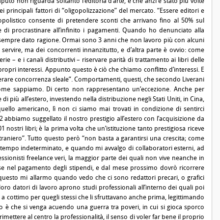
to non riguarda soltanto l’editoria d’arte, e che anzi è stato più volte
principali fattori di “oligopolizzazione” del mercato. “Essere editori e
polistico consente di pretendere sconti che arrivano fino al 50% sul
, e di procrastinare all’infinito i pagamenti. Quando ho denunciato alla
a sempre dato ragione. Ormai sono 3 anni che non lavoro più con alcuni
a servire, ma dei concorrenti innanzitutto, e d’altra parte è ovvio: come
e – e i canali distributivi – riservare parità di trattamento ai libri delle
propri interessi. Appunto questo è ciò che chiamo conflitto d’interessi. E
enerare concorrenza sleale”. Comportamenti, questi, che secondo Liverani
come sappiamo. Di certo non rappresentano un’eccezione. Anche per
più all’estero, investendo nella distribuzione negli Stati Uniti, in Cina,
uello americano, lì non ci siamo mai trovati in condizione di sentirci
2 abbiamo suggellato il nostro prestigio all’estero con l’acquisizione da
nostri libri; è la prima volta che un’istituzione tanto prestigiosa riceve
traniero”. Tutto questo però “non basta a garantirsi una crescita; come
a tempo indeterminato, e quando mi avvalgo di collaboratori esterni, ad
essionisti freelance veri, la maggior parte dei quali non vive neanche in
 mese nel pagamento degli stipendi, e dal mese prossimo dovrò ricorrere
questo mi allarmo quando vedo che ci sono redattori precari, o grafici
oro datori di lavoro aprono studi professionali all’interno dei quali poi
a cottimo per quegli stessi che li sfruttavano anche prima, legittimando
hio è che si venga acuendo una guerra tra poveri, in cui si gioca sporco
rimettere al centro la professionalità, il senso di voler far bene il proprio