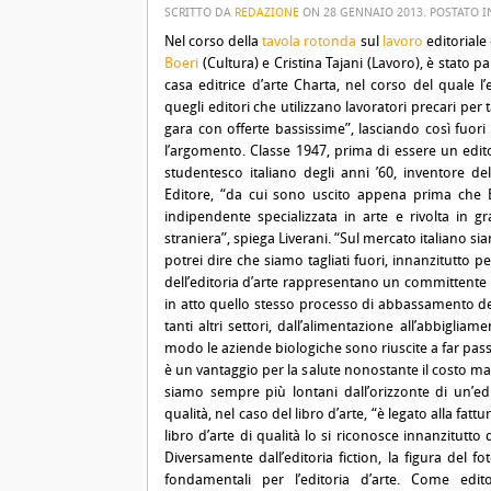
SCRITTO DA
REDAZIONE
ON
28 GENNAIO 2013
. POSTATO 
Nel corso della
tavola rotonda
sul
lavoro
editoriale
Boeri
(Cultura) e Cristina Tajani (Lavoro), è stato p
casa editrice d’arte Charta, nel corso del quale l
quegli editori che utilizzano lavoratori precari per
gara con offerte bassissime”, lasciando così fuori
l’argomento.
Classe 1947, prima di essere un edit
studentesco italiano degli anni ’60, inventore 
Editore, “da cui sono uscito appena prima che B
indipendente specializzata in arte e rivolta in g
straniera”, spiega Liverani. “Sul mercato italiano s
potrei dire che siamo tagliati fuori, innanzitutto p
dell’editoria d’arte rappresentano un committente 
in atto quello stesso processo di abbassamento dell
tanti altri settori, dall’alimentazione all’abbigl
modo le aziende biologiche sono riuscite a far pass
è un vantaggio per la salute nonostante il costo magg
siamo sempre più lontani dall’orizzonte di un’edit
qualità, nel caso del libro d’arte, “è legato alla fa
libro d’arte di qualità lo si riconosce innanzitutto 
Diversamente dall’editoria fiction, la figura del fo
fondamentali per l’editoria d’arte. Come ed