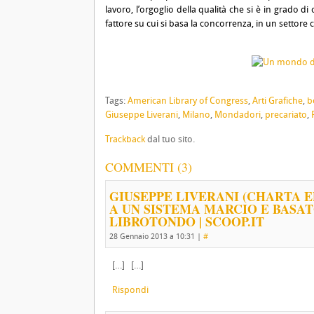
lavoro, l’orgoglio della qualità che si è in grado di
fattore su cui si basa la concorrenza, in un settore 
Tags:
American Library of Congress
,
Arti Grafiche
,
b
Giuseppe Liverani
,
Milano
,
Mondadori
,
precariato
,
Trackback
dal tuo sito.
COMMENTI (3)
GIUSEPPE LIVERANI (CHARTA ED
A UN SISTEMA MARCIO E BASAT
LIBROTONDO | SCOOP.IT
28 Gennaio 2013 a 10:31
|
#
[…] […]
Rispondi