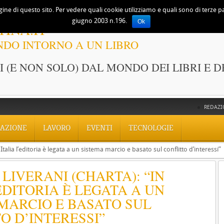
ine di questo sito. Per vedere quali cookie utilizziamo e quali sono di terze part
giugno 2003 n.196.
Ok
TINA.IT
NDO INTORNO A UN LIBRO
 (E NON SOLO) DAL MONDO DEI LIBRI E D
REDAZI
AZIONE
LAVORO
EVENTI
TECNOLOGIE
Italia l’editoria è legata a un sistema marcio e basato sul conflitto d’interessi”
 LIVERANI (CHARTA): “IN
’EDITORIA È LEGATA A UN
MARCIO E BASATO SUL
O D’INTERESSI”