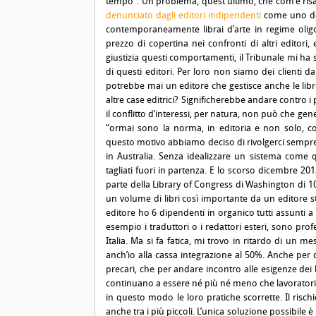
tempo”. Un problema, quest’ultimo, che com’è risapu
denunciato dagli editori indipendenti
come uno dei 
contemporaneamente librai d’arte in regime oligo
prezzo di copertina nei confronti di altri editori
giustizia questi comportamenti, il Tribunale mi h
di questi editori. Per loro non siamo dei clienti d
potrebbe mai un editore che gestisce anche le libreri
altre case editrici? Significherebbe andare contro i 
il conflitto d’interessi, per natura, non può che g
“ormai sono la norma, in editoria e non solo, 
questo motivo abbiamo deciso di rivolgerci sempre di 
in Australia. Senza idealizzare un sistema come q
tagliati fuori in partenza. E lo scorso dicembre 201
parte della Library of Congress di Washington di 101 
un volume di libri così importante da un editore s
editore ho 6 dipendenti in organico tutti assunti 
esempio i traduttori o i redattori esteri, sono prof
Italia. Ma si fa fatica, mi trovo in ritardo di un
anch’io alla cassa integrazione al 50%. Anche per 
precari, che per andare incontro alle esigenze dei l
continuano a essere né più né meno che lavoratori 
in questo modo le loro pratiche scorrette. Il risc
anche tra i più piccoli. L’unica soluzione possibile è 