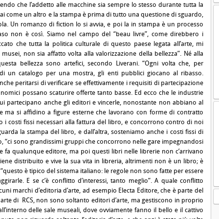
endo che l’addetto alle macchine sia sempre lo stesso durante tutta la
i come un altro e la stampa è prima di tutto una questione di sguardo,
a. Un romanzo di fiction lo si avvia, e poi la in stampa è un processo
aso non è così. Siamo nel campo del “beau livre”, come direbbero i
cato che tutta la politica culturale di questo paese legata all’arte, mi
 musei, non sia affatto volta alla valorizzazione della bellezza”. Né alla
questa bellezza sono artefici, secondo Liverani. “Ogni volta che, per
i un catalogo per una mostra, gli enti pubblici giocano al ribasso.
e peritarsi di verificare se effettivamente i requisiti di partecipazione
conomici possano scaturire offerte tanto basse. Ed ecco che le industrie
ui partecipano anche gli editori e vincerle, nonostante non abbiano al
e ma si affidino a figure esterne che lavorano con forme di contratto
 costi fissi necessari alla fattura del libro, e concorrono contro di noi
arda la stampa del libro, e dall’altra, sosteniamo anche i costi fissi di
, “ci sono grandissimi gruppi che concorrono nelle gare impegnandosi
a qualunque editore, ma poi questi libri nelle librerie non c’arrivano
ene distribuito e vive la sua vita in libreria, altrimenti non è un libro; è
“questo è tipico del sistema italiano: le regole non sono fatte per essere
irarle. E se c’è conflitto d’interessi, tanto meglio”. A quale conflitto
 alcuni marchi d’editoria d’arte, ad esempio Electa Editore, che è parte del
arte di RCS, non sono soltanto editori d’arte, ma gestiscono in proprio
ll’interno delle sale museali, dove ovviamente fanno il bello e il cattivo