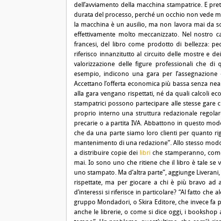
dell’avviamento della macchina stampatrice. E pret
durata del processo, perché un occhio non vede ma
la macchina è un ausilio, ma non lavora mai da sol
effettivamente molto meccanizzato. Nel nostro c
francesi, del libro come prodotto di bellezza: pec
riferisco innanzitutto al circuito delle mostre e dei
valorizzazione delle figure professionali che di 
esempio, indicono una gara per l’assegnazione d
Accettano l’offerta economica più bassa senza neanch
alla gara vengano rispettati, né da quali calcoli e
stampatrici possono partecipare alle stesse gare c
proprio interno una struttura redazionale regolar
precarie o a partita IVA. Abbattono in questo modo i
che da una parte siamo loro clienti per quanto rigu
mantenimento di una redazione”. Allo stesso modo
a distribuire copie dei
libri
che stamperanno, come f
mai. Io sono uno che ritiene che il libro è tale se vi
uno stampato. Ma d’altra parte”, aggiunge Liverani, 
rispettate, ma per giocare a chi è più bravo ad agg
d’interessi si riferisce in particolare? “Al fatto che
gruppo Mondadori, o Skira Editore, che invece fa p
anche le librerie, o come si dice oggi, i bookshop a