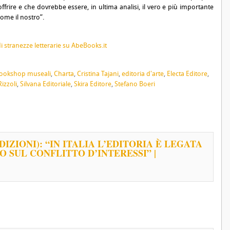
 offrire e che dovrebbe essere, in ultima analisi, il vero e più importante
come il nostro”.
ookshop museali
,
Charta
,
Cristina Tajani
,
editoria d'arte
,
Electa Editore
,
Rizzoli
,
Silvana Editoriale
,
Skira Editore
,
Stefano Boeri
IZIONI): “IN ITALIA L’EDITORIA È LEGATA
O SUL CONFLITTO D’INTERESSI” |