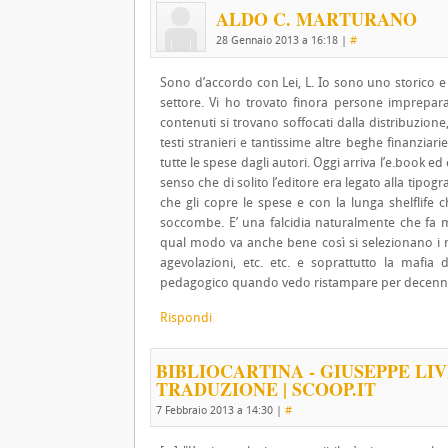
ALDO C. MARTURANO
28 Gennaio 2013 a 16:18
|
#
Sono d’accordo con Lei, L. Io sono uno storico e
settore. Vi ho trovato finora persone imprepar
contenuti si trovano soffocati dalla distribuzione, 
testi stranieri e tantissime altre beghe finanziar
tutte le spese dagli autori. Oggi arriva l’e.book ed
senso che di solito l’editore era legato alla tipog
che gli copre le spese e con la lunga shelflife 
soccombe. E’ una falcidia naturalmente che fa ma
qual modo va anche bene così si selezionano i mi
agevolazioni, etc. etc. e soprattutto la mafia
pedagogico quando vedo ristampare per decenni gl
Rispondi
BIBLIOCARTINA - GIUSEPPE LI
TRADUZIONE | SCOOP.IT
7 Febbraio 2013 a 14:30
|
#