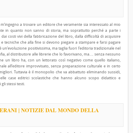
 m’ingegno a trovare un editore che veramente sia interessato al mio
ate in quanto non sanno di storia, ma soprattutto perché a parte i
dai costi vivi della fabbricazione del libro, dalla difficoltà di acquisire
ie e tecniche che alla fine si devono piegare a stampare e farsi pagare
 è un’evoluzione positivissima, ma taglia fuori l’editoria tradizionale nel
rafia, al distributore alle librerie che lo favorivano, ma…. senza nessuno
che un libro ha, con un lettorato così negativo come quello italiano,
le all’editore improvvisato, senza preparazione culturale e in certo
gliori. Tuttavia è il monopolio che va abbattuto eliminando sussidi,
 delle case editrici scolastiche che hanno alcuno scopo didattico e
i stessi testi.
VERANI | NOTIZIE DAL MONDO DELLA