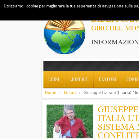
Utilizziamo i cookie per migliorare la tua esperienza di navigazione sulle pag
BIBLIOCAR
GIRO DEL MO
INFORMAZIONI
LIBRI
LIBRERIE
EDITORI
FORM
Home
Editori
Giuseppe Liverani (Charta): “In 
GIUSEPPE
ITALIA L
SISTEMA 
CONFLITT