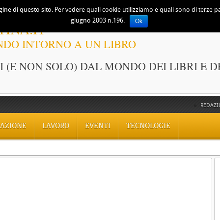
ine di questo sito. Per vedere quali cookie utilizziamo e quali sono di terze part
giugno 2003 n.196.
Ok
TINA.IT
NDO INTORNO A UN LIBRO
 (E NON SOLO) DAL MONDO DEI LIBRI E D
REDAZI
AZIONE
LAVORO
EVENTI
TECNOLOGIE