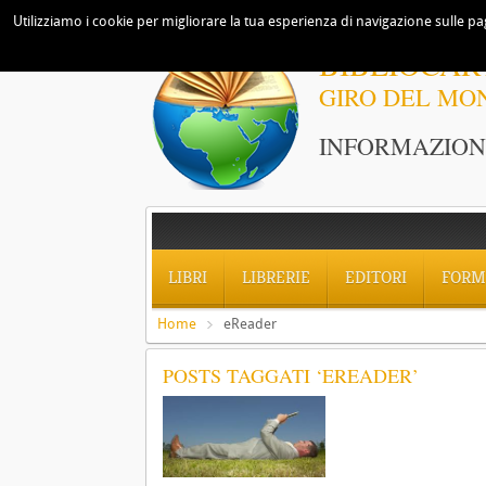
Utilizziamo i cookie per migliorare la tua esperienza di navigazione sulle pag
BIBLIOCAR
GIRO DEL MO
INFORMAZIONI
LIBRI
LIBRERIE
EDITORI
FORM
Home
eReader
POSTS TAGGATI ‘EREADER’