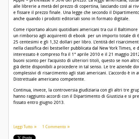
Apple – prelevasse il 30% del prezzo. La legge americana, tuttavi
alle librerie a metà del prezzo di copertina, lasciando così ai ri
e fissare il prezzo finale. Una legge che secondo il Dipartiment
anche quando i prodotti editoriali sono in formato digitale.
Come riportano alcuni quotidiani americani tra cui il
Baltimore
un rimborso agli acquirenti di ebook per un importo totale di 69 
25 centesimi e gli 1,32 dollari per libro. L’entità del risarcimen
nella classifica dei bestseller pubblicata dal New York Times, e d
interessato è compreso fra il 1° aprile 2010 e il 21 maggio 2012
buoni sconto per l’acquisto di ulteriori titoli, questo se non altr
già dette disponibili a procedere in tal senso. Le tre aziende do
complessivi di risarcimento agli stati americani. L’accordo è in a
Distrettuale americano competente.
Continua, invece, la controversia giudiziaria con gli altri tre g
hanno raggiunto accordi con il Dipartimento di Giustizia e si pr
fissato entro giugno 2013.
Leggi Tutto
1 Commento