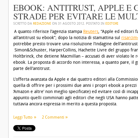
EBOOK: ANTITRUST, APPLE E 
STRADE PER EVITARE LE MUL
SCRITTO DA
REDAZIONE
ON
31 AGOSTO 2012
. POSTATO IN
EDITORI
quanto riferisce l’agenzia stampa
Reuters
, “Apple ed editori 
A
all’antitrust su ebook”; dopo la notizia di stamattina sul
risarcim
potrebbe presto trovare una risoluzione l’indagine dell’antitrust
Simon&Schuster, HarperCollins, Hachette Livre del gruppo fra
Holtbrinck, che detiene Macmillan – accusati di aver violato le 
ebook. La proposta di accordo non interessa, a quanto pare, il 
parte dell’antitrust.
L’offerta avanzata da Apple e dai quattro editori alla Commissi
quella di offrire per i prossimi due anni i propri ebook a prezzi s
‘Amazon e altre’ non meglio specificate) ed evitare così di inca
appunto quelli comminati agli editori che negli USA hanno pat
tuttavia ancora espressa in merito a questa proposta.
Leggi Tutto
2 Commenti