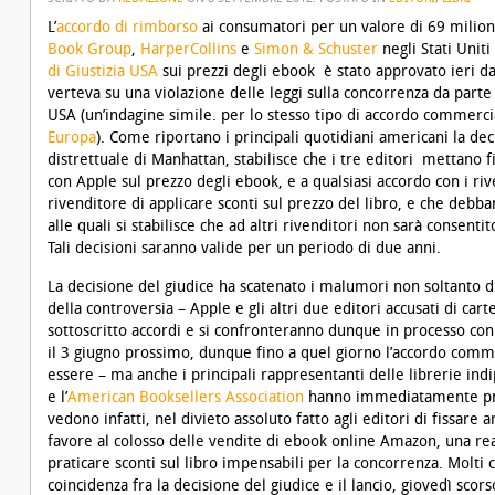
L’
accordo di rimborso
ai consumatori per un valore di 69 milioni 
Book Group
,
HarperCollins
e
Simon & Schuster
negli Stati Uniti
di Giustizia USA
sui prezzi degli ebook è stato approvato ieri da
verteva su una violazione delle leggi sulla concorrenza da parte 
USA (un’indagine simile. per lo stesso tipo di accordo commercial
Europa
). Come riportano i principali quotidiani americani la dec
distrettuale di Manhattan, stabilisce che i tre editori mettano
con Apple sul prezzo degli ebook, e a qualsiasi accordo con i rive
rivenditore di applicare sconti sul prezzo del libro, e che debba
alle quali si stabilisce che ad altri rivenditori non sarà consent
Tali decisioni saranno valide per un periodo di due anni.
La decisione del giudice ha scatenato i malumori non soltanto d
della controversia – Apple e gli altri due editori accusati di cart
sottoscritto accordi e si confronteranno dunque in processo con 
il 3 giugno prossimo, dunque fino a quel giorno l’accordo comm
essere – ma anche i principali rappresentanti delle librerie i
e l’
American Booksellers Association
hanno immediatamente pres
vedono infatti, nel divieto assoluto fatto agli editori di fissare
favore al colosso delle vendite di ebook online Amazon, una r
praticare sconti sul libro impensabili per la concorrenza. Molti
coincidenza fra la decisione del giudice e il lancio, giovedì scor