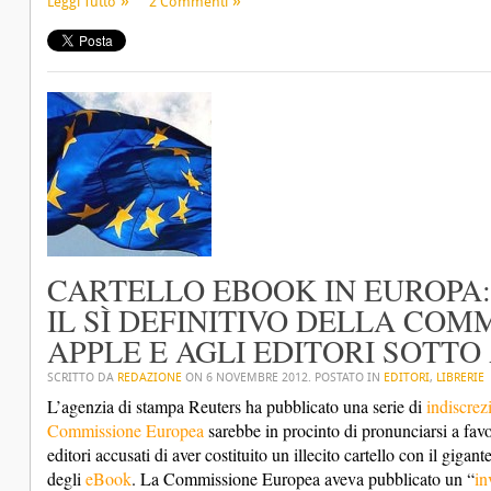
Leggi Tutto
2 Commenti
CARTELLO EBOOK IN EUROPA:
IL SÌ DEFINITIVO DELLA CO
APPLE E AGLI EDITORI SOTTO
SCRITTO DA
REDAZIONE
ON
6 NOVEMBRE 2012
. POSTATO IN
EDITORI
,
LIBRERIE
L’agenzia di stampa Reuters ha pubblicato una serie di
indiscrez
Commissione Europea
sarebbe in procinto di pronunciarsi a fav
editori accusati di aver costituito un illecito cartello con il gigan
degli
eBook
. La Commissione Europea aveva pubblicato un “
in