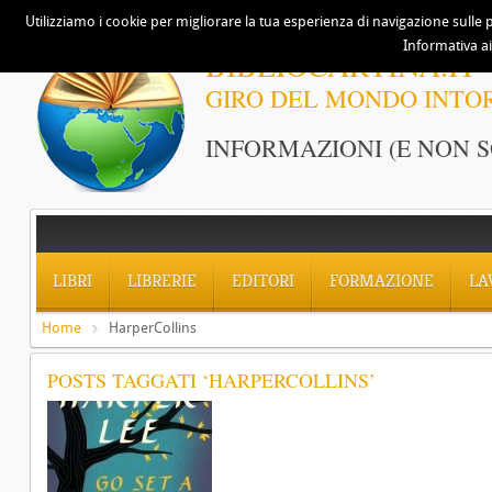
Utilizziamo i cookie per migliorare la tua esperienza di navigazione sulle p
Informativa ai
BIBLIOCARTINA.IT
GIRO DEL MONDO INTO
INFORMAZIONI (E NON S
LIBRI
LIBRERIE
EDITORI
FORMAZIONE
LA
Home
HarperCollins
POSTS TAGGATI ‘HARPERCOLLINS’