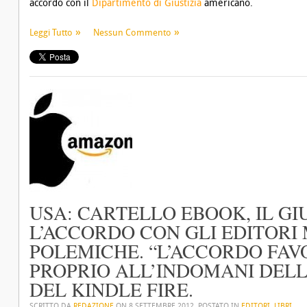
accordo con il
Dipartimento di Giustizia
americano.
Leggi Tutto
Nessun Commento
USA: CARTELLO EBOOK, IL G
L’ACCORDO CON GLI EDITORI
POLEMICHE. “L’ACCORDO FAV
PROPRIO ALL’INDOMANI DEL
DEL KINDLE FIRE.
SCRITTO DA
REDAZIONE
ON
8 SETTEMBRE 2012
. POSTATO IN
EDITORI
,
LIBRI