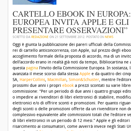
CARTELLO EBOOK IN EUROPA
EUROPEA INVITA APPLE E GLI 
PRESENTARE OSSERVAZIONI”
SCRITTO DA
REDAZIONE
ON
21 SETTEMBRE 2012
. POSTATO IN
NEWS
Oggi è giunta la pubblicazione dei pareri ufficiali della Commiss
rei di cartello anticoncorrenza, con Apple, sul prezzo degli eboo
accoglimento formale della proposta di accordo, ma di un invito
dell’accordo erano in realtà già noti da tempo, Bibliocartina ne 
questa
pagina
l’invito della Commissione Europea
. In sostanza,
avanzata il mese scorso dalla stessa
Apple
e da quattro dei cinq
SA,
HarperCollins
,
Macmillan
,
Simon&Schuster
, mentre l’editor
prossimi due anni i propri
ebook
a prezzi scontati su varie libr
commissione: “Per un periodo di due anni i quattro gruppi edito
o impedire ai rivenditori di libri elettronici di stabilire, modific
elettronici e/o di offrire sconti e promozioni. Per quanto riguard
degli sconti o delle promozioni offerte da un rivenditore no
complessivo equivalente alle commissioni totali che l’editore ve
di libri elettronici in un periodo di 12 mesi.” Apple e gli edito
risarcimento ai consumatori, come avverrà invece negli Stati Uni