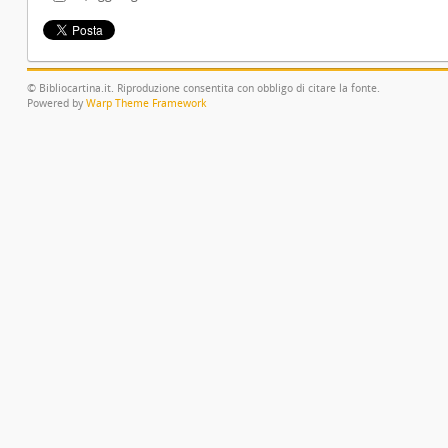
© Bibliocartina.it. Riproduzione consentita con obbligo di citare la fonte.
Powered by
Warp Theme Framework