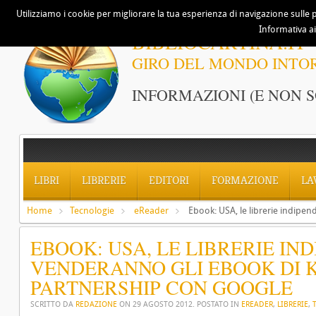
Utilizziamo i cookie per migliorare la tua esperienza di navigazione sulle p
Informativa ai
BIBLIOCARTINA.IT
GIRO DEL MONDO INTO
INFORMAZIONI (E NON S
LIBRI
LIBRERIE
EDITORI
FORMAZIONE
LA
Home
Tecnologie
eReader
Ebook: USA, le librerie indipe
EBOOK: USA, LE LIBRERIE IN
VENDERANNO GLI EBOOK DI K
PARTNERSHIP CON GOOGLE
SCRITTO DA
REDAZIONE
ON
29 AGOSTO 2012
. POSTATO IN
EREADER
,
LIBRERIE
,