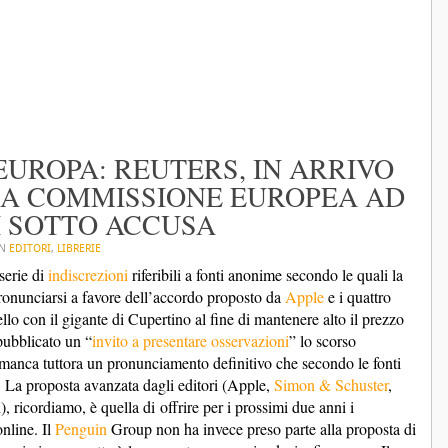
EUROPA: REUTERS, IN ARRIVO
LLA COMMISSIONE EUROPEA AD
I SOTTO ACCUSA
IN
EDITORI
,
LIBRERIE
serie di
indiscrezioni
riferibili a fonti anonime secondo le quali la
ronunciarsi a favore dell’accordo proposto da
Apple
e i quattro
rtello con il gigante di Cupertino al fine di mantenere alto il prezzo
ubblicato un “
invito a presentare osservazioni
” lo scorso
 manca tuttora un pronunciamento definitivo che secondo le fonti
 La proposta avanzata dagli editori (Apple,
Simon & Schuster
,
 ricordiamo, è quella di offrire per i prossimi due anni i
online. Il
Penguin
Group non ha invece preso parte alla proposta di