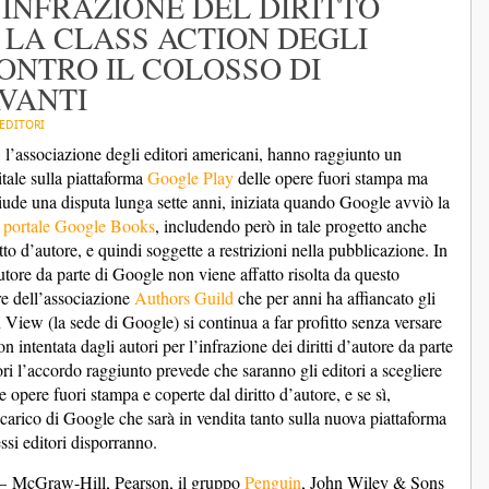
’INFRAZIONE DEL DIRITTO
 LA CLASS ACTION DEGLI
ONTRO IL COLOSSO DI
VANTI
EDITORI
, l’associazione degli editori americani, hanno raggiunto un
tale sulla piattaforma
Google Play
delle opere fuori stampa ma
hiude una disputa lunga sette anni, iniziata quando Google avviò la
l portale Google Books
, includendo però in tale progetto anche
tto d’autore, e quindi soggette a restrizioni nella pubblicazione. In
’autore da parte di Google non viene affatto risolta da questo
e dell’associazione
Authors Guild
che per anni ha affiancato gli
View (la sede di Google) si continua a far profitto senza versare
on intentata dagli autori per l’infrazione dei diritti d’autore da parte
ri l’accordo raggiunto prevede che saranno gli editori a scegliere
opere fuori stampa e coperte dal diritto d’autore, e se sì,
 carico di Google che sarà in vendita tanto sulla nuova piattaforma
essi editori disporranno.
sa – McGraw-Hill, Pearson, il gruppo
Penguin
, John Wiley & Sons