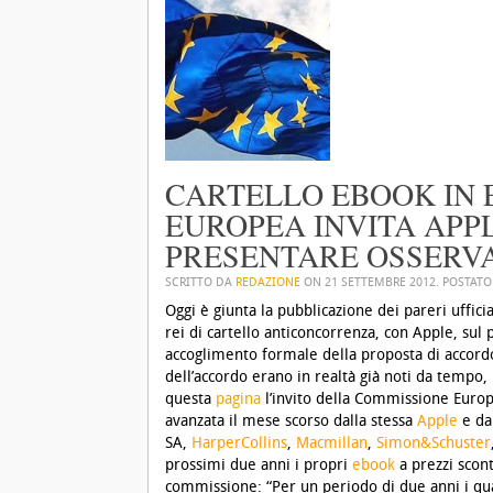
CARTELLO EBOOK IN 
EUROPEA INVITA APPL
PRESENTARE OSSERVA
SCRITTO DA
REDAZIONE
ON
21 SETTEMBRE 2012
. POSTATO
Oggi è giunta la pubblicazione dei pareri uffici
rei di cartello anticoncorrenza, con Apple, sul 
accoglimento formale della proposta di accordo
dell’accordo erano in realtà già noti da tempo, 
questa
pagina
l’invito della Commissione Euro
avanzata il mese scorso dalla stessa
Apple
e da
SA,
HarperCollins
,
Macmillan
,
Simon&Schuster
prossimi due anni i propri
ebook
a prezzi scont
commissione: “Per un periodo di due anni i qua