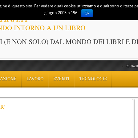
ine di questo sito. Per vedere quali cookie utilizziamo e quali sono di terze part
giugno 2003 n.196.
Ok
TINA.IT
NDO INTORNO A UN LIBRO
 (E NON SOLO) DAL MONDO DEI LIBRI E D
REDAZI
AZIONE
LAVORO
EVENTI
TECNOLOGIE
R’