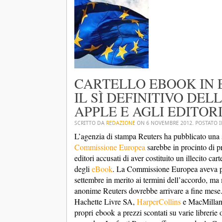
CARTELLO EBOOK IN 
IL SÌ DEFINITIVO DE
APPLE E AGLI EDITOR
SCRITTO DA
REDAZIONE
ON
6 NOVEMBRE 2012
. POSTATO 
L’agenzia di stampa Reuters ha pubblicato una 
Commissione Europea
sarebbe in procinto di p
editori accusati di aver costituito un illecito ca
degli
eBook
. La Commissione Europea aveva p
settembre in merito ai termini dell’accordo, ma
anonime Reuters dovrebbe arrivare a fine mese.
Hachette Livre SA,
HarperCollins
e MacMillan),
propri
ebook
a prezzi scontati su varie librerie 