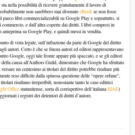
sta nella possibilità di ricevere gratuitamente il lavoro di
 probabilmente non sarebbero mai divenute
eBook
se non fosse
il parco libri commercializzabili su Google Play e soprattutto, si
commercio, e dall’altra coperte dai diritti. I libri compresi in
n anteprima su Google Play, e quindi messi in vendita.
nto di vista legale, sull’infrazione da parte di Google del diritto
agli autori. Certo è che se finora autori ed editori rappresentavano
ntro Google, oggi tale fronte appare più spaccato, e se gli editori
 della causa all’Authors Guild, dimostrare che Google ha sfruttato
versare un centesimo ai titolari del diritto potrebbe risultare più
iormente reso difficile dalla spinosa questione delle “opere orfane”,
itolari risultano irreperibili, nonostante tanto le case editrici
ght Office
statunitense, sorta di corrispettivo dell’italiana
SIAE
)
ornati i registri dei detentori di diritti d’autore.