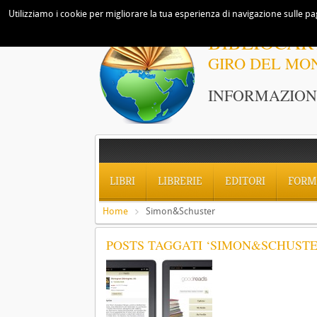
Utilizziamo i cookie per migliorare la tua esperienza di navigazione sulle pag
BIBLIOCAR
GIRO DEL MO
INFORMAZIONI
LIBRI
LIBRERIE
EDITORI
FORM
Home
Simon&Schuster
POSTS TAGGATI ‘SIMON&SCHUSTE