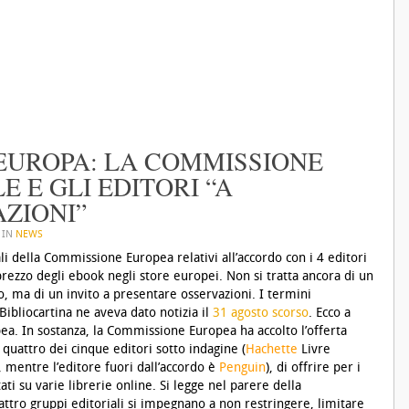
EUROPA: LA COMMISSIONE
E E GLI EDITORI “A
ZIONI”
 IN
NEWS
ali della Commissione Europea relativi all’accordo con i 4 editori
prezzo degli ebook negli store europei. Non si tratta ancora di un
, ma di un invito a presentare osservazioni. I termini
Bibliocartina ne aveva dato notizia il
31 agosto scorso
.
Ecco a
pea
. In sostanza, la Commissione Europea ha accolto l’offerta
 quattro dei cinque editori sotto indagine (
Hachette
Livre
, mentre l’editore fuori dall’accordo è
Penguin
), di offrire per i
ati su varie librerie online. Si legge nel parere della
ttro gruppi editoriali si impegnano a non restringere, limitare