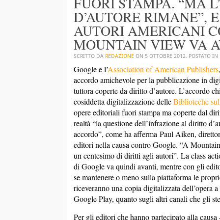
FUORI STAMPA. “MA L
D’AUTORE RIMANE”, E
AUTORI AMERICANI C
MOUNTAIN VIEW VA A
SCRITTO DA
REDAZIONE
ON
5 OTTOBRE 2012
. POSTATO IN
Google e l’
Association of American Publishers
accordo amichevole per la pubblicazione in digi
tuttora coperte da diritto d’autore. L’accordo c
cosiddetta digitalizzazione delle
Biblioteche su
opere editoriali fuori stampa ma coperte dal diri
realtà “la questione dell’infrazione al diritto d
accordo”, come ha afferma Paul Aiken, direttor
editori nella causa contro Google. “A Mountain 
un centesimo di diritti agli autori”. La class acti
di Google va quindi avanti, mentre con gli edito
se mantenere o meno sulla piattaforma le proprie 
riceveranno una copia digitalizzata dell’opera a
Google Play, quanto sugli altri canali che gli st
Per gli editori che hanno partecipato alla cau