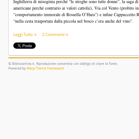
Inghilterra di misoginia perché “le streghe sono tutte donne”, la saga di 
americane perché contrario ai valori cattolici, Via col Vento (probito in u
“comportamento immorale di Rossella O’Hara”) e infine Cappuccetto Ro
“nella cesta trasportata dalla piccola nel bosco c’era anche del vino”.
Leggi Tutto
2 Commenti
© Bibliocartina.it. Riproduzione consentita con obbligo di citare la fonte.
Powered by
Warp Theme Framework