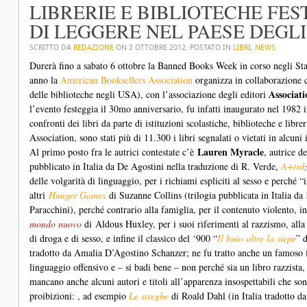
LIBRERIE E BIBLIOTECHE FE
DI LEGGERE NEL PAESE DEGLI 1
SCRITTO DA
REDAZIONE
ON
2 OTTOBRE 2012
. POSTATO IN
LIBRI
,
NEWS
Durerà fino a sabato 6 ottobre la Banned Books Week in corso negli Stati
anno la
American Booksellers Association
organizza in collaborazione
Associat
delle biblioteche negli USA), con l’associazione degli editori
l’evento festeggia il 30mo anniversario, fu infatti inaugurato nel 1982 
confronti dei libri da parte di istituzioni scolastiche, biblioteche e li
Association, sono stati più di 11.300 i libri segnalati o vietati in alcuni
Lauren Myracle
Al primo posto fra le autrici contestate c’è
, autrice d
pubblicato in Italia da De Agostini nella traduzione di R. Verde,
A+trd
delle volgarità di linguaggio, per i richiami espliciti al sesso e perché 
altri
Hunger Games
di Suzanne Collins (trilogia pubblicata in Italia da
Paracchini), perché contrario alla famiglia, per il contenuto violento, i
mondo nuovo
di
Aldous Huxley, per i suoi riferimenti al razzismo, alla 
di droga e di sesso, e infine il classico del ‘900 “
Il buio oltre la siepe
” 
tradotto da Amalia D’Agostino Schanzer; ne fu tratto anche un famoso fi
linguaggio offensivo e – si badi bene – non perché sia un libro razzist
mancano anche alcuni autori e titoli all’apparenza insospettabili che so
proibizioni: , ad esempio
Le streghe
di Roald Dahl (in Italia tradotto d