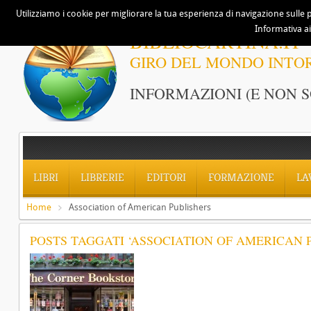
Utilizziamo i cookie per migliorare la tua esperienza di navigazione sulle p
Informativa ai
BIBLIOCARTINA.IT
GIRO DEL MONDO INTO
INFORMAZIONI (E NON S
LIBRI
LIBRERIE
EDITORI
FORMAZIONE
LA
Home
Association of American Publishers
POSTS TAGGATI ‘ASSOCIATION OF AMERICAN 