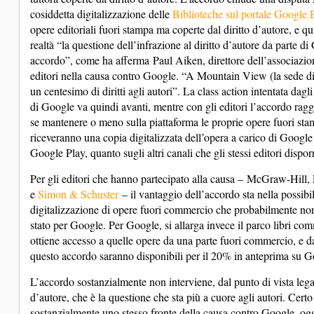
cosiddetta digitalizzazione delle
Biblioteche sul portale Google
opere editoriali fuori stampa ma coperte dal diritto d’autore, e qu
realtà “la questione dell’infrazione al diritto d’autore da parte d
accordo”, come ha afferma Paul Aiken, direttore dell’associazi
editori nella causa contro Google. “A Mountain View (la sede di 
un centesimo di diritti agli autori”. La class action intentata dagli
di Google va quindi avanti, mentre con gli editori l’accordo ragg
se mantenere o meno sulla piattaforma le proprie opere fuori stamp
riceveranno una copia digitalizzata dell’opera a carico di Google
Google Play, quanto sugli altri canali che gli stessi editori dispo
Per gli editori che hanno partecipato alla causa – McGraw-Hill,
e
Simon & Schuster
– il vantaggio dell’accordo sta nella possibil
digitalizzazione di opere fuori commercio che probabilmente n
stato per Google. Per Google, si allarga invece il parco libri com
ottiene accesso a quelle opere da una parte fuori commercio, e dall’
questo accordo saranno disponibili per il 20% in anteprima su Go
L’accordo sostanzialmente non interviene, dal punto di vista legal
d’autore, che è la questione che sta più a cuore agli autori. Cert
sostanzialmente uno stesso fronte della causa contro Google, oggi 