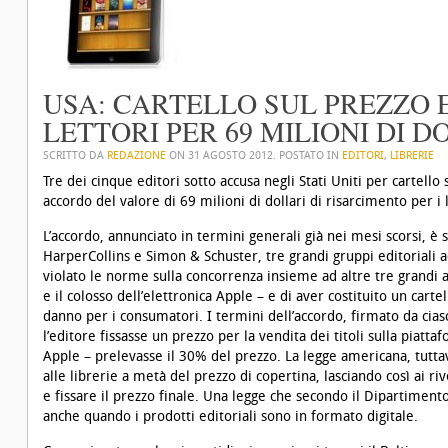
USA: CARTELLO SUL PREZZO 
LETTORI PER 69 MILIONI DI D
SCRITTO DA
REDAZIONE
ON
31 AGOSTO 2012
. POSTATO IN
EDITORI
,
LIBRERIE
Tre dei cinque editori sotto accusa negli Stati Uniti per cartell
accordo del valore di 69 milioni di dollari di risarcimento per i l
L’accordo, annunciato in termini generali già nei mesi scorsi, 
HarperCollins e Simon & Schuster, tre grandi gruppi editoriali a
violato le norme sulla concorrenza insieme ad altre tre grandi 
e il colosso dell’elettronica Apple – e di aver costituito un car
danno per i consumatori. I termini dell’accordo, firmato da cia
l’editore fissasse un prezzo per la vendita dei titoli sulla piatta
Apple – prelevasse il 30% del prezzo. La legge americana, tuttavi
alle librerie a metà del prezzo di copertina, lasciando così ai ri
e fissare il prezzo finale. Una legge che secondo il Dipartiment
anche quando i prodotti editoriali sono in formato digitale.