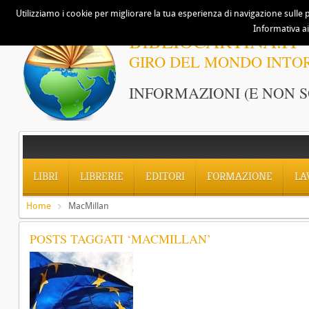
Utilizziamo i cookie per migliorare la tua esperienza di navigazione sulle p
Informativa ai
BIBLIOCARTINA.IT
GIRO DEL MONDO INTO
INFORMAZIONI (E NON S
LIBRI
LIBRERIE
EDITORI
FORMAZIONE
LA
Home
MacMillan
POSTS TAGGATI ‘MACMILLAN’