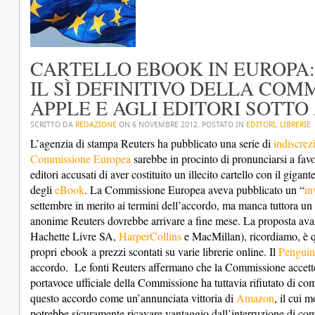
CARTELLO EBOOK IN EUROPA:
IL SÌ DEFINITIVO DELLA CO
APPLE E AGLI EDITORI SOTTO
SCRITTO DA
REDAZIONE
ON
6 NOVEMBRE 2012
. POSTATO IN
EDITORI
,
LIBRERIE
L’agenzia di stampa Reuters ha pubblicato una serie di
indiscrez
Commissione Europea
sarebbe in procinto di pronunciarsi a fav
editori accusati di aver costituito un illecito cartello con il gigan
degli
eBook
. La Commissione Europea aveva pubblicato un “
in
settembre in merito ai termini dell’accordo, ma manca tuttora un
anonime Reuters dovrebbe arrivare a fine mese. La proposta avan
Hachette Livre SA,
HarperCollins
e MacMillan), ricordiamo, è qu
propri
ebook
a prezzi scontati su varie librerie online. Il
Penguin
accordo. Le fonti Reuters affermano che la Commissione accette
portavoce ufficiale della Commissione ha tuttavia rifiutato di 
questo accordo come un’annunciata vittoria di
Amazon
, il cui 
potrebbe sicuramente ricavare vantaggio dall’interruzione di co