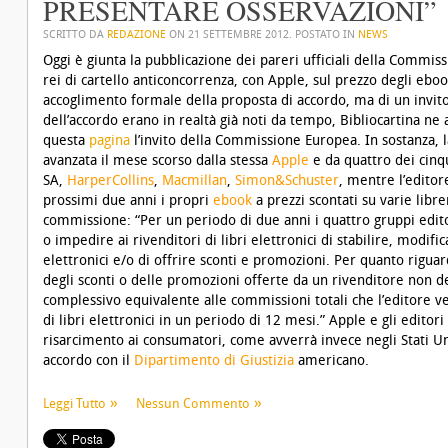
PRESENTARE OSSERVAZIONI”
SCRITTO DA
REDAZIONE
ON
21 SETTEMBRE 2012
. POSTATO IN
NEWS
Oggi è giunta la pubblicazione dei pareri ufficiali della Commiss
rei di cartello anticoncorrenza, con Apple, sul prezzo degli eboo
accoglimento formale della proposta di accordo, ma di un invito
dell’accordo erano in realtà già noti da tempo, Bibliocartina ne 
questa
pagina
l’invito della Commissione Europea
. In sostanza,
avanzata il mese scorso dalla stessa
Apple
e da quattro dei cinq
SA,
HarperCollins
,
Macmillan
,
Simon&Schuster
, mentre l’editor
prossimi due anni i propri
ebook
a prezzi scontati su varie libr
commissione: “Per un periodo di due anni i quattro gruppi edito
o impedire ai rivenditori di libri elettronici di stabilire, modific
elettronici e/o di offrire sconti e promozioni. Per quanto riguard
degli sconti o delle promozioni offerte da un rivenditore no
complessivo equivalente alle commissioni totali che l’editore ve
di libri elettronici in un periodo di 12 mesi.” Apple e gli edito
risarcimento ai consumatori, come avverrà invece negli Stati Uni
accordo con il
Dipartimento di Giustizia
americano.
Leggi Tutto
Nessun Commento