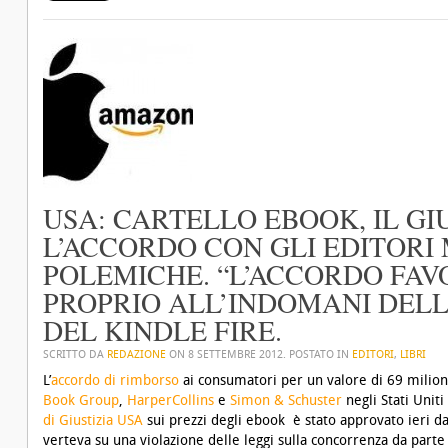
USA: CARTELLO EBOOK, IL G
L’ACCORDO CON GLI EDITORI
POLEMICHE. “L’ACCORDO FAV
PROPRIO ALL’INDOMANI DEL
DEL KINDLE FIRE.
SCRITTO DA
REDAZIONE
ON
8 SETTEMBRE 2012
. POSTATO IN
EDITORI
,
LIBRI
L’
accordo di rimborso
ai consumatori per un valore di 69 milioni 
Book Group
,
HarperCollins
e
Simon & Schuster
negli Stati Uniti
di Giustizia USA
sui prezzi degli ebook è stato approvato ieri da
verteva su una violazione delle leggi sulla concorrenza da parte 