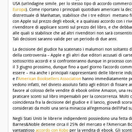
USA (un’indagine simile. per lo stesso tipo di accordo commercial
Europa
). Come riportano i principali quotidiani americani la dec
distrettuale di Manhattan, stabilisce che i tre editori mettano
con Apple sul prezzo degli ebook, e a qualsiasi accordo con i rive
rivenditore di applicare sconti sul prezzo del libro, e che debba
alle quali si stabilisce che ad altri rivenditori non sarà consent
Tali decisioni saranno valide per un periodo di due anni.
La decisione del giudice ha scatenato i malumori non soltanto d
della controversia – Apple e gli altri due editori accusati di cart
sottoscritto accordi e si confronteranno dunque in processo con 
il 3 giugno prossimo, dunque fino a quel giorno l’accordo comm
essere – ma anche i principali rappresentanti delle librerie i
e l’
American Booksellers Association
hanno immediatamente pres
vedono infatti, nel divieto assoluto fatto agli editori di fissare
favore al colosso delle vendite di ebook online Amazon, una r
praticare sconti sul libro impensabili per la concorrenza. Molti
coincidenza fra la decisione del giudice e il lancio, giovedì scor
considerati da molti una seria minaccia all’egemonia dell’iPad s
Negli Stati Uniti le librerie indipendenti possiedono una fetta 
Barnes&Noble detiene circa il 25% del mercato e l’American Bo
vantaggioso
accordo con Kobo
per la vendita di ebook. Gli scon