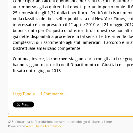
Come riportano alcuni quotidiani americani tra cui il
Baltimore
un rimborso agli acquirenti di ebook per un importo totale di 69 
25 centesimi e gli 1,32 dollari per libro. L’entità del risarcimen
nella classifica dei bestseller pubblicata dal New York Times, e d
interessato è compreso fra il 1° aprile 2010 e il 21 maggio 2012
buoni sconto per l’acquisto di ulteriori titoli, questo se non altr
già dette disponibili a procedere in tal senso. Le tre aziende do
complessivi di risarcimento agli stati americani. L’accordo è in a
Distrettuale americano competente.
Continua, invece, la controversia giudiziaria con gli altri tre g
hanno raggiunto accordi con il Dipartimento di Giustizia e si pr
fissato entro giugno 2013.
Leggi Tutto
1 Commento
© Bibliocartina.it. Riproduzione consentita con obbligo di citare la fonte.
Powered by
Warp Theme Framework