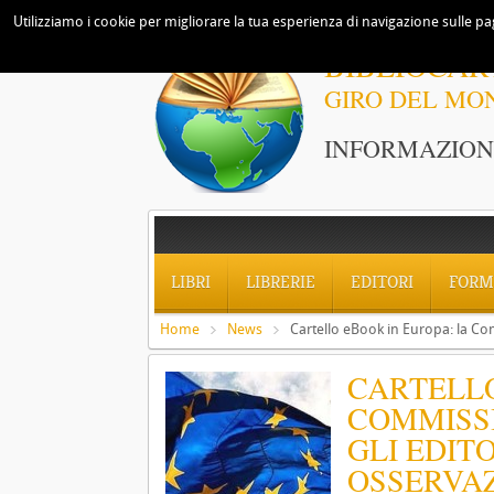
Utilizziamo i cookie per migliorare la tua esperienza di navigazione sulle pag
BIBLIOCAR
GIRO DEL MO
INFORMAZIONI
LIBRI
LIBRERIE
EDITORI
FORM
Home
News
Cartello eBook in Europa: la Co
CARTELLO
COMMISSI
GLI EDIT
OSSERVAZ