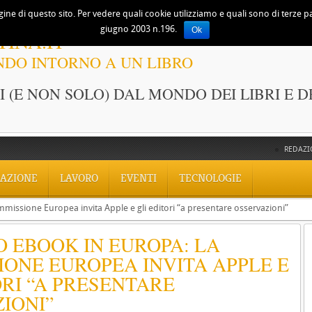
ine di questo sito. Per vedere quali cookie utilizziamo e quali sono di terze part
giugno 2003 n.196.
Ok
TINA.IT
NDO INTORNO A UN LIBRO
 (E NON SOLO) DAL MONDO DEI LIBRI E D
REDAZI
AZIONE
LAVORO
EVENTI
TECNOLOGIE
mmissione Europea invita Apple e gli editori “a presentare osservazioni”
 EBOOK IN EUROPA: LA
ONE EUROPEA INVITA APPLE E
ORI “A PRESENTARE
IONI”