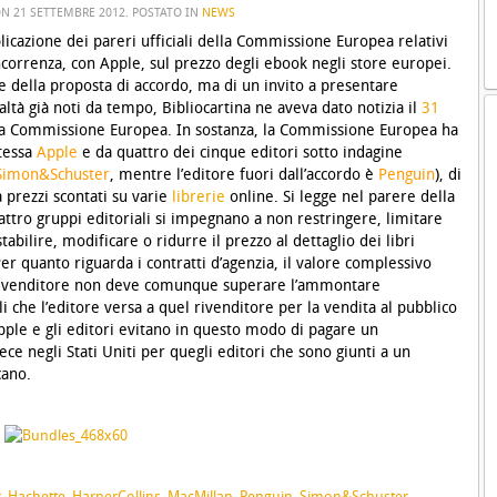
ON
21 SETTEMBRE 2012
. POSTATO IN
NEWS
licazione dei pareri ufficiali della Commissione Europea relativi
ncorrenza, con Apple, sul prezzo degli ebook negli store europei.
e della proposta di accordo, ma di un invito a presentare
altà già noti da tempo, Bibliocartina ne aveva dato notizia il
31
ella Commissione Europea
. In sostanza, la Commissione Europea ha
stessa
Apple
e da quattro dei cinque editori sotto indagine
Simon&Schuster
, mentre l’editore fuori dall’accordo è
Penguin
), di
a prezzi scontati su varie
librerie
online. Si legge nel parere della
ttro gruppi editoriali si impegnano a non restringere, limitare
stabilire, modificare o ridurre il prezzo al dettaglio dei libri
Per quanto riguarda i contratti d’agenzia, il valore complessivo
n rivenditore non deve comunque superare l’ammontare
 che l’editore versa a quel rivenditore per la vendita al pubblico
Apple e gli editori evitano in questo modo di pagare un
e negli Stati Uniti per quegli editori che sono giunti a un
ano.
k
,
Hachette
,
HarperCollins
,
MacMillan
,
Penguin
,
Simon&Schuster