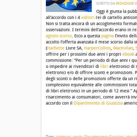
SCRITTO DA
REDAZIONE
Oggi è giunta la pubb
all’accordo con i 4
editori
rei di cartello antico
Non si tratta ancora di un accoglimento formal
osservazioni. I termini dell’accordo erano in re
agosto scorso
.
Ecco a questa
pagina
l’invito d
accolto l’offerta avanzata il mese scorso dalla 
(
Hachette
Livre SA,
HarperCollins
,
Macmillan
,
offrire per i prossimi due anni i propri
ebook
commissione: “Per un periodo di due anni i qua
o impedire ai rivenditori di
libri
elettronici di 
elettronici e/o di offrire sconti e promozioni. 
degli sconti o delle promozioni offerte da u
complessivo equivalente alle commissioni totali
di libri elettronici in un periodo di 12 mesi.” 
risarcimento ai consumatori, come avverrà invec
accordo con il
Dipartimento di Giustizia
americ
Tags:
antitrust
,
apple
,
Dipartimento Giustizia
,
eboo