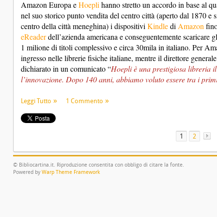
Amazon Europa e
Hoepli
hanno stretto un accordo in base al qua
nel suo storico punto vendita del centro città (aperto dal 1870 e
centro della città meneghina) i dispositivi
Kindle
di
Amazon
fino
eReader
dell’azienda americana e conseguentemente scaricare gl
1 milione di titoli complessivo e circa 30mila in italiano. Per 
ingresso nelle librerie fisiche italiane, mentre il direttore gener
dichiarato in un comunicato “
Hoepli è una prestigiosa libreria il 
l’innovazione. Dopo 140 anni, abbiamo voluto essere tra i primi 
Leggi Tutto
1 Commento
1
2
© Bibliocartina.it. Riproduzione consentita con obbligo di citare la fonte.
Powered by
Warp Theme Framework