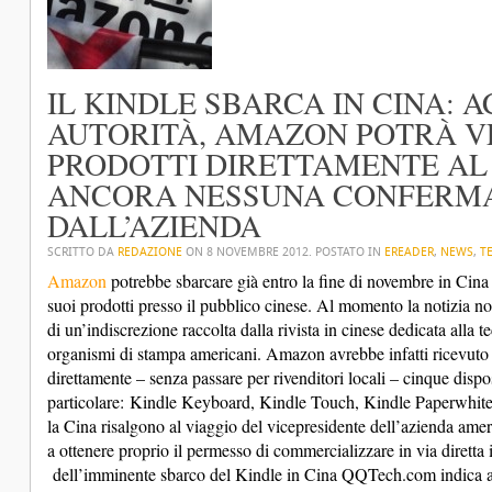
IL KINDLE SBARCA IN CINA: 
AUTORITÀ, AMAZON POTRÀ VE
PRODOTTI DIRETTAMENTE AL 
ANCORA NESSUNA CONFERMA
DALL’AZIENDA
SCRITTO DA
REDAZIONE
ON
8 NOVEMBRE 2012
. POSTATO IN
EREADER
,
NEWS
,
T
Amazon
potrebbe sbarcare già entro la fine di novembre in Cina 
suoi prodotti presso il pubblico cinese. Al momento la notizia non 
di un’indiscrezione raccolta dalla rivista in cinese dedicata alla
organismi di stampa americani. Amazon avrebbe infatti ricevuto d
direttamente – senza passare per rivenditori locali – cinque dispos
particolare: Kindle Keyboard, Kindle Touch, Kindle Paperwhite
la Cina risalgono al viaggio del vicepresidente dell’azienda ame
a ottenere proprio il permesso di commercializzare in via diretta 
dell’imminente sbarco del Kindle in Cina QQTech.com indica anc