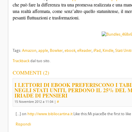
che può fare la differenza tra una promessa realizzata e una ma
una realtà affermata, come senz’altro quello statunitense, il mer
pesanti fluttuazioni e trasformazioni.
Tags:
Amazon
,
apple
,
Bowker
,
ebook
,
eReader
,
iPad
,
Kindle
,
Stati Uniti
Trackback
dal tuo sito.
COMMENTI (2)
I LETTORI DI EBOOK PREFERISCONO I TA
NEGLI STATI UNITI, PERDONO IL 25% DEL 
IRIADE DI PENSIERI
15 Novembre 2012 a 11:04
|
#
[…] on
http://www.bibliocartina.it
Like this:Mi piaceBe the first to like
Rispondi