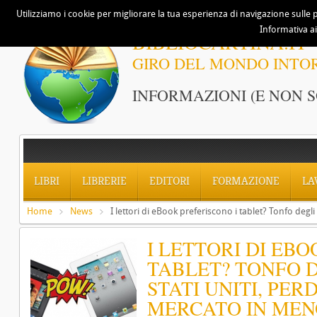
Utilizziamo i cookie per migliorare la tua esperienza di navigazione sulle p
Informativa ai
BIBLIOCARTINA.IT
GIRO DEL MONDO INTO
INFORMAZIONI (E NON S
LIBRI
LIBRERIE
EDITORI
FORMAZIONE
LA
Home
News
I lettori di eBook preferiscono i tablet? Tonfo deg
I LETTORI DI EB
TABLET? TONFO 
STATI UNITI, PER
MERCATO IN MEN