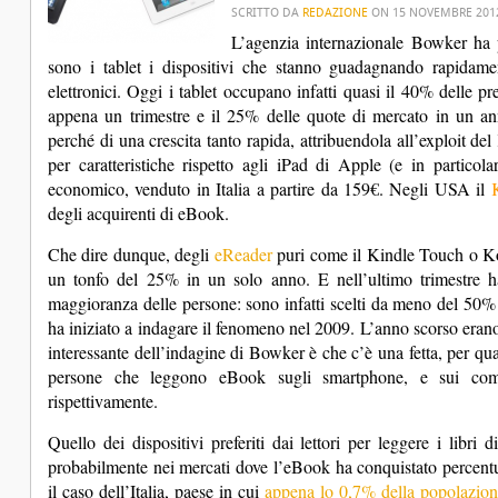
SCRITTO DA
REDAZIONE
ON
15 NOVEMBRE 201
L’agenzia internazionale Bowker ha 
sono i tablet i dispositivi che stanno guadagnando rapidamen
elettronici.
Oggi i tablet occupano infatti quasi il 40% delle pr
appena un trimestre e il 25% delle quote di mercato in un an
perché di una crescita tanto rapida, attribuendola all’exploit de
per caratteristiche rispetto agli iPad di Apple (e in particol
economico, venduto in Italia a partire da 159€. Negli USA il
degli acquirenti di eBook.
Che dire dunque, degli
eReader
puri come il Kindle Touch o Kobo
un tonfo del 25% in un solo anno. E nell’ultimo trimestre hann
maggioranza delle persone: sono infatti scelti da meno del 50%
ha iniziato a indagare il fenomeno nel 2009. L’anno scorso erano p
interessante dell’indagine di Bowker è che c’è una fetta, per q
persone che leggono eBook sugli smartphone, e sui compu
rispettivamente.
Quello dei dispositivi preferiti dai lettori per leggere i libri 
probabilmente nei mercati dove l’eBook ha conquistato percentual
il caso dell’Italia, paese in cui
appena lo 0,7% della popolazion