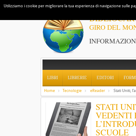
Utilizziamo i cookie per migliorare la tua esperienza di navigazione sulle pag
BIBLIOCAR
GIRO DEL MO
INFORMAZIONI
LIBRI
LIBRERIE
EDITORI
FORM
Home
Tecnologie
eReader
Stati Uniti, 
STATI UNI
VEDENTI
L’INTROD
SCUOLE