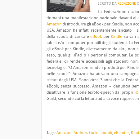
SCRITTO DA
REDAZIONE
La Federazione nazion
domani una manifestazione nazionale davanti al qu
Amazon
di introdurre gli eBook per Kindle, non acce
USA.
Amazon ha infatti recentemente lanciato il 
della scuola di caricare
eBook
per
Kindle
su vari d
tablet e/o i computer portatili degli studenti. L
gli eBook per Kindle, diversamente da altri, non c
esso, quali gli iPad o i personal computer. Le s
federale, di rendere accessibili agli studenti non 
tecnologie. “O Amazon rende i prodotti per Kindle a
nelle scuole”. Amazon ha attivato una campagna
istituti degli USA. Sono circa 3 anni che la Fede
eBook, senza successo. Amazon – denuncia sem
disattivare la funzione text-to-speech dai propri
lib
Guild, secondo cui la lettura ad alta voce rappresen
Tags:
Amazon
,
Authors Guild
,
ebook
,
eReader
,
Kind