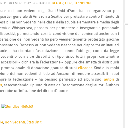
ON
11 DICEMBRE 2012
. POSTATO IN
EREADER
,
LIBRI
,
TECNOLOGIE
ale dei non vedenti degli Stati Uniti d’America ha organizzato per
artier generale di Amazon a Seattle per protestare contro l’intento di
ssibili ai non vedenti, nelle classi della scuola elementare e media degli
servizio Whispercast, pensato per permettere a insegnanti e personale
ispositivi, permettendo così la condivisione dei contenuti anche con i
a Federazione dei non vedenti ha però veementemente protestato giacché
onsentono l’accesso ai non vedenti neanche nei dispositivi abilitati ad
cuole – ha ricordato l’associazione – hanno l’obbligo, come da legge
vedenti o con altre disabilità di tipo visivo tutti i propri contenuti e
ccessibili – dichiara la Federazione – oppure che smetta di distribuirli
 promozionale di donazione gratuita di suoi
eReader
Kindle in molti
razione dei non vedenti chiede ad Amazon di rendere accessibili i suoi
pre la Federazione – ha persino permesso ad alcuni suoi
autori
di
ri
, assecondando il punto di vista dell’associazione degli autori Authors
terebbe un’infrazione del diritto d’autore.
le
,
non vedenti
,
Stati Uniti