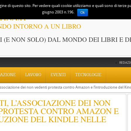
ine di questo sito. Per vedere quali cookie utilizziamo e quali sono di terze part
giugno 2003 n.196.
Ok
TINA.IT
NDO INTORNO A UN LIBRO
 (E NON SOLO) DAL MONDO DEI LIBRI E D
REDAZI
AZIONE
LAVORO
EVENTI
TECNOLOGIE
l’associazione dei non vedenti protesta contro Amazon e l’introduzione del Kin
TI, L’ASSOCIAZIONE DEI NON
 PROTESTA CONTRO AMAZON E
UZIONE DEL KINDLE NELLE