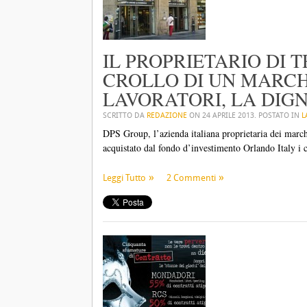
IL PROPRIETARIO DI 
CROLLO DI UN MARCHI
LAVORATORI, LA DIGN
SCRITTO DA
REDAZIONE
ON
24 APRILE 2013
. POSTATO IN
L
DPS Group, l’azienda italiana proprietaria dei march
acquistato dal fondo d’investimento Orlando Italy i c
Leggi Tutto
2 Commenti