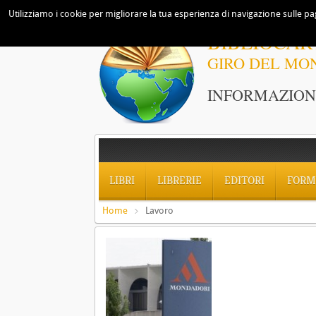
Utilizziamo i cookie per migliorare la tua esperienza di navigazione sulle pag
BIBLIOCAR
GIRO DEL MO
INFORMAZIONI
LIBRI
LIBRERIE
EDITORI
FORM
Home
Lavoro