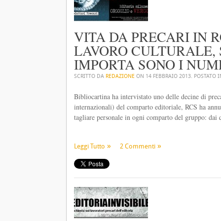
VITA DA PRECARI IN 
LAVORO CULTURALE, S
IMPORTA SONO I NUME
SCRITTO DA
REDAZIONE
ON
14 FEBBRAIO 2013
. POSTATO 
Bibliocartina ha intervistato uno delle decine di pre
internazionali) del comparto editoriale, RCS ha annun
tagliare personale in ogni comparto del gruppo: dai quo
Leggi Tutto
2 Commenti