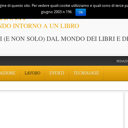
ine di questo sito. Per vedere quali cookie utilizziamo e quali sono di terze part
giugno 2003 n.196.
Ok
TINA.IT
NDO INTORNO A UN LIBRO
 (E NON SOLO) DAL MONDO DEI LIBRI E D
REDAZI
AZIONE
LAVORO
EVENTI
TECNOLOGIE