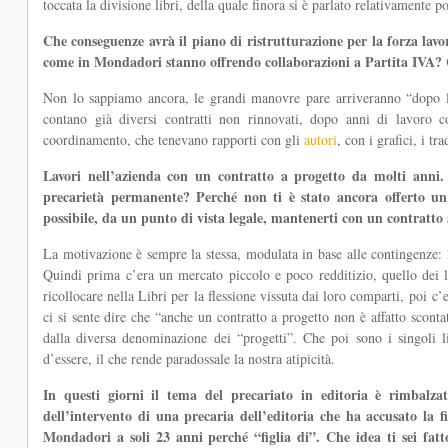
toccata la divisione libri, della quale finora si è parlato relativamente p
Che conseguenze avrà il piano di ristrutturazione per la forza la
come in Mondadori stanno offrendo collaborazioni a Partita IVA?
Non lo sappiamo ancora, le grandi manovre pare arriveranno “dopo l
contano già diversi contratti non rinnovati, dopo anni di lavoro co
coordinamento, che tenevano rapporti con gli
autori
, con i grafici, i t
Lavori nell’azienda con un contratto a progetto da molti anni.
precarietà permanente? Perché non ti è stato ancora offerto u
possibile, da un punto di vista legale, mantenerti con un contratto 
La motivazione è sempre la stessa, modulata in base alle contingenze: 
Quindi prima c’era un mercato piccolo e poco redditizio, quello dei li
ricollocare nella Libri per la flessione vissuta dai loro comparti, poi c’er
ci si sente dire che “anche un contratto a progetto non è affatto sconta
dalla diversa denominazione dei “progetti”. Che poi sono i singoli li
d’essere, il che rende paradossale la nostra atipicità.
In questi giorni il tema del precariato in editoria è rimbalz
dell’intervento di una precaria dell’editoria che ha accusato la f
Mondadori a soli 23 anni perché “figlia di”. Che idea ti sei fat