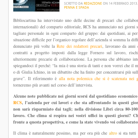
SCRITTO DA
REDAZIONE
ON
14 FEBBRAIO 2013
PENNA E SPADA
Bibliocartina ha intervistato uno delle decine di precari che coll
internazionali) del comparto editoriale, RCS ha annunciato nei giorni s
tagliare personale in ogni comparto del gruppo: dai quotidiani, ai perio
situazione difficile per l’organico regolare dell’azienda si somma la diff
denunciato più volte la
Rete dei redattori precari
, lavorano da anni c
contratti a progetto imposti dalla legge Fornero sul lavoro, risc
ulteriormente precarie di collaborazione. La persona che abbiamo inte
spiegandoci il perché: “la mia è una storia di tanti e non vorrei che il
o di Giulia Ichino, in un dibattito che ha finito per concentrarsi più sul
grave”. Il riferimento è
alla nota polemica che si è scatenata nei g
torneremo più avanti nel corso dell’intervista.
Alcune note pubblicate nei giorni scorsi dal quotidiano economic
RCS
, l’azienda per cui lavori e che sta affrontando in questi gio
non sarà risparmiato dai tagli; nella divisione Libri circa 80-100
lavoro. Che clima si respira nei vostri uffici in questi giorni? C
fronte a questa prospettiva, e come la state vivendo voi collaborato
Il clima è naturalmente pessimo, ma per ora più che
altro
si sta tutt