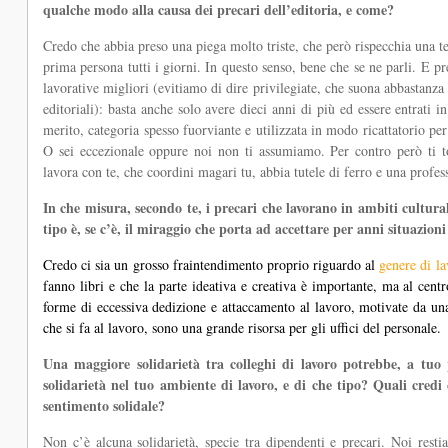
qualche modo alla causa dei precari dell’editoria, e come?
Credo che abbia preso una piega molto triste, che però rispecchia una te
prima persona tutti i giorni. In questo senso, bene che se ne parli. E pr
lavorative migliori (evitiamo di dire privilegiate, che suona abbastanza r
editoriali): basta anche solo avere dieci anni di più ed essere entrati 
merito, categoria spesso fuorviante e utilizzata in modo ricattatorio per
O sei eccezionale oppure noi non ti assumiamo. Per contro però ti to
lavora con te, che coordini magari tu, abbia tutele di ferro e una profe
In che misura, secondo te, i precari che lavorano in ambiti cultural
tipo è, se c’è, il miraggio che porta ad accettare per anni situazion
Credo ci sia un grosso fraintendimento proprio riguardo al
genere di l
fanno libri e che la parte ideativa e creativa è importante, ma al cen
forme di eccessiva dedizione e attaccamento al lavoro, motivate da una
che si fa al lavoro, sono una grande risorsa per gli uffici del personale.
Una maggiore solidarietà tra colleghi di lavoro potrebbe, a tuo
solidarietà nel tuo ambiente di lavoro, e di che tipo? Quali credi
sentimento solidale?
Non c’è alcuna solidarietà, specie tra dipendenti e precari. Noi restia