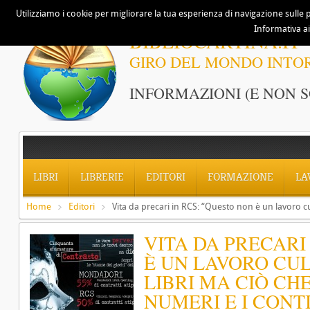
Utilizziamo i cookie per migliorare la tua esperienza di navigazione sulle p
Informativa ai
BIBLIOCARTINA.IT
GIRO DEL MONDO INTO
INFORMAZIONI (E NON S
LIBRI
LIBRERIE
EDITORI
FORMAZIONE
LA
Home
Editori
Vita da precari in RCS: “Questo non è un lavoro cul
VITA DA PRECARI
È UN LAVORO CUL
LIBRI MA CIÒ CH
NUMERI E I CONTI