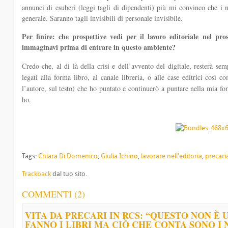
annunci di esuberi (leggi tagli di dipendenti) più mi convinco che i nos
generale. Saranno tagli invisibili di personale invisibile.
Per finire: che prospettive vedi per il lavoro editoriale nel pr
immaginavi prima di entrare in questo ambiente?
Credo che, al di là della crisi e dell’avvento del digitale, resterà se
legati alla forma libro, al canale libreria, o alle case editrici così
l’autore, sul testo) che ho puntato e continuerò a puntare nella mia fo
ho.
Tags:
Chiara Di Domenico
,
Giulia Ichino
,
lavorare nell'editoria
,
precari
Trackback
dal tuo sito.
COMMENTI (2)
VITA DA PRECARI IN RCS: “QUESTO NON È 
FANNO I LIBRI MA CIÒ CHE CONTA SONO I N