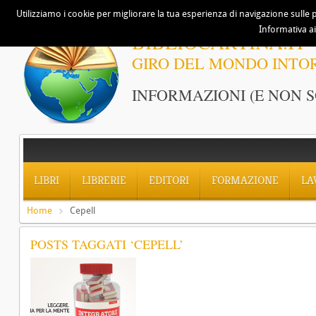
Utilizziamo i cookie per migliorare la tua esperienza di navigazione sulle p
Informativa ai
BIBLIOCARTINA.IT
GIRO DEL MONDO INTO
INFORMAZIONI (E NON S
LIBRI
LIBRERIE
EDITORI
FORMAZIONE
LA
Home
Cepell
POSTS TAGGATI ‘CEPELL’