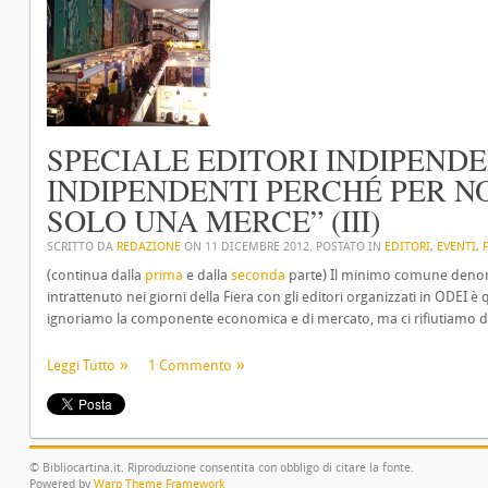
SPECIALE EDITORI INDIPENDE
INDIPENDENTI PERCHÉ PER NO
SOLO UNA MERCE” (III)
SCRITTO DA
REDAZIONE
ON
11 DICEMBRE 2012
. POSTATO IN
EDITORI
,
EVENTI
,
(continua dalla
prima
e dalla
seconda
parte) Il minimo comune denom
intrattenuto nei giorni della Fiera con gli editori organizzati in ODEI 
ignoriamo la componente economica e di mercato, ma ci rifiutiamo di 
Leggi Tutto
1 Commento
© Bibliocartina.it. Riproduzione consentita con obbligo di citare la fonte.
Powered by
Warp Theme Framework