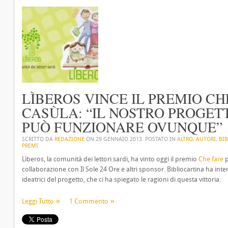
LÌBEROS VINCE IL PREMIO C
CASÙLA: “IL NOSTRO PROGET
PUÒ FUNZIONARE OVUNQUE”
SCRITTO DA
REDAZIONE
ON
29 GENNAIO 2013
. POSTATO IN
ALTRO
,
AUTORI
,
BI
PREMI
Lìberos, la comunità dei lettori sardi, ha vinto oggi il premio
Che fare
p
collaborazione con Il Sole 24 Ore e altri sponsor. Bibliocartina ha int
ideatrici del progetto, che ci ha spiegato le ragioni di questa vittoria:
Leggi Tutto
1 Commento