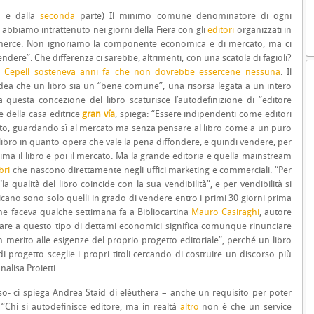
a
e dalla
seconda
parte) Il minimo comune denominatore di ogni
abbiamo intrattenuto nei giorni della Fiera con gli
editori
organizzati in
a merce. Non ignoriamo la componente economica e di mercato, ma ci
vendere”.
Che differenza ci sarebbe, altrimenti, con una scatola di fagioli?
el Cepell sosteneva anni fa che non dovrebbe essercene nessuna
. Il
dea che un libro sia un “bene comune”, una risorsa legata a un intero
questa concezione del libro scaturisce l’autodefinizione di “editore
le della casa editrice
gran vía
, spiega: “Essere indipendenti come editori
icato, guardando sì al mercato ma senza pensare al libro come a un puro
libro in quanto opera che vale la pena diffondere, e quindi vendere, per
rima il libro e poi il mercato. Ma la grande editoria e quella mainstream
ibri
che nascono direttamente negli uffici marketing e commerciali.
“Per
“la qualità del libro coincide con la sua vendibilità”, e per vendibilità si
licano sono solo quelli in grado di vendere entro i primi 30 giorni prima
che faceva qualche settimana fa a Bibliocartina
Mauro Casiraghi
, autore
tare a questo tipo di dettami economici significa comunque rinunciare
n merito alle esigenze del proprio progetto editoriale”, perché un libro
i progetto sceglie i propri titoli cercando di costruire un discorso più
alisa Proietti.
aso- ci spiega Andrea Staid di elèuthera – anche un requisito per poter
. “Chi si autodefinisce editore, ma in realtà
altro
non è che un service