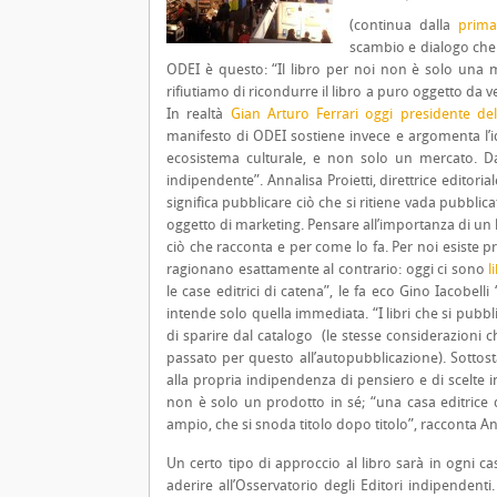
(continua dalla
prim
scambio e dialogo che 
ODEI è questo: “Il libro per noi non è solo un
rifiutiamo di ricondurre il libro a puro oggetto da 
In realtà
Gian Arturo Ferrari oggi presidente d
manifesto di ODEI sostiene invece e argomenta l’i
ecosistema culturale, e non solo un mercato. Da 
indipendente”. Annalisa Proietti, direttrice editoria
significa pubblicare ciò che si ritiene vada pubbl
oggetto di marketing. Pensare all’importanza di un 
ciò che racconta e per come lo fa. Per noi esiste p
ragionano esattamente al contrario: oggi ci sono
l
le case editrici di catena”, le fa eco Gino Iacobelli 
intende solo quella immediata. “I libri che si pubb
di sparire dal catalogo (le stesse considerazioni 
passato per questo all’autopubblicazione). Sottos
alla propria indipendenza di pensiero e di scelte i
non è solo un prodotto in sé; “una casa editrice d
ampio, che si snoda titolo dopo titolo”, racconta Ann
Un certo tipo di approccio al libro sarà in ogni c
aderire all’Osservatorio degli Editori indipendenti