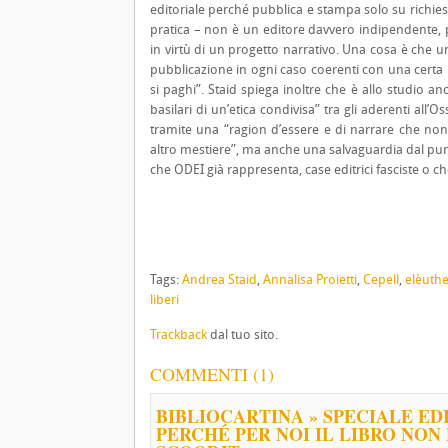
editoriale perché pubblica e stampa solo su richies
pratica – non è un editore davvero indipendente, 
in virtù di un progetto narrativo. Una cosa è che u
pubblicazione in ogni caso coerenti con una certa pol
si paghi”. Staid spiega inoltre che è allo studio anc
basilari di un’etica condivisa” tra gli aderenti all’
tramite una “ragion d’essere e di narrare che non 
altro mestiere”, ma anche una salvaguardia dal punto 
che ODEI già rappresenta, case editrici fasciste o 
Tags:
Andrea Staid
,
Annalisa Proietti
,
Cepell
,
elèuth
liberi
Trackback
dal tuo sito.
COMMENTI (1)
BIBLIOCARTINA » SPECIALE ED
PERCHÉ PER NOI IL LIBRO NON 