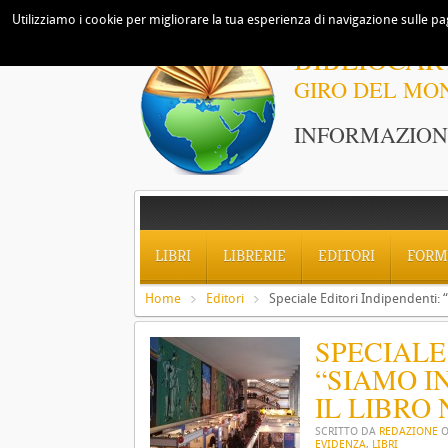
Utilizziamo i cookie per migliorare la tua esperienza di navigazione sulle pag
BIBLIOCAR
GIRO DEL MO
INFORMAZIONI
LIBRI
LIBRERIE
EDITORI
FORM
Home
Editori
Speciale Editori Indipendenti: 
SPECIALE
“SIAMO I
IL LIBRO 
SCRITTO DA
REDAZIONE
EVIDENZA
,
LIBRI