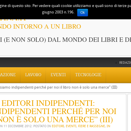
ine di questo sito. Per vedere quali cookie utilizziamo e quali sono di terze part
giugno 2003 n.196.
Ok
TINA.IT
NDO INTORNO A UN LIBRO
 (E NON SOLO) DAL MONDO DEI LIBRI E D
REDAZI
AZIONE
LAVORO
EVENTI
TECNOLOGIE
“siamo indipendenti perché per noi il libro non è solo una merce” (III)
 EDITORI INDIPENDENTI:
NDIPENDENTI PERCHÉ PER NOI
NON È SOLO UNA MERCE” (III)
ON
11 DICEMBRE 2012
. POSTATO IN
EDITORI
,
EVENTI
,
FIERE E RASSEGNE
,
IN