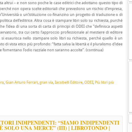
ta altrui – e non sono poche le case editrici che adottano questo tipo di
perché non opera scelte editoriali che prevedono un rischio d’impresa,
n’Università o un’istituzione co-finanzino un progetto di traduzione o di
itica dell’editrice. Altra cosa è stampare libri solo su richiesta, purché
he l’idea di una sorta di carta di principi di ODEI che “definisca aspetti
Osservatorio, tra cui certo l’approccio professionale al mestiere di editore
si esaurisca nello stampare solo libri su richiesta, perché quello è un
di vista etico più profondo: “fatta salva la libertà e il pluralismo d’idee
che fomentano l’odio razziale non saranno accolte”. (continua)
era
,
Gian Arturo Ferrari
,
gran vía
,
Iacobelli Editore
,
ODEI
,
Più libri più
ITORI INDIPENDENTI: “SIAMO INDIPENDENTI
È SOLO UNA MERCE” (III) | LIBROTONDO |