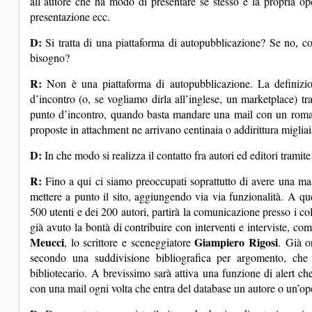
all’autore che ha modo di presentare se stesso e la propria op
presentazione ecc.
D:
Si tratta di una piattaforma di autopubblicazione? Se no, co
bisogno?
R:
Non è una piattaforma di autopubblicazione. La definizion
d’incontro (o, se vogliamo dirla all’inglese, un marketplace) tra
punto d’incontro, quando basta mandare una mail con un roma
proposte in attachment ne arrivano centinaia o addirittura miglia
D:
In che modo si realizza il contatto fra autori ed editori tramite
R:
Fino a qui ci siamo preoccupati soprattutto di avere una mass
mettere a punto il sito, aggiungendo via via funzionalità. A q
500 utenti e dei 200 autori, partirà la comunicazione presso i col
già avuto la bontà di contribuire con interventi e interviste, co
Meucci
Giampiero Rigosi
, lo scrittore e sceneggiatore
. Già o
secondo una suddivisione bibliografica per argomento, che s
bibliotecario. A brevissimo sarà attiva una funzione di alert ch
con una mail ogni volta che entra del database un autore o un’op