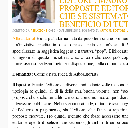
PROPOSTE EDITOR
CHE SE SISTEMA
BENEFICIO DI TUT
SCRITTO DA
REDAZIONE
ON
9 NOVEMBRE 2012
. POSTATO IN
AUTORI
,
EDITORI
,
Alboautori.it
è una piattaforma nata da poco tempo che promuov
Un’iniziativa inedita in questo paese, nata da un’idea di 
specializzato in saggistica leggera e narrativa “pop”. Bibliocarti
le ragioni di questa iniziativa, e se è vero che essa può copri
numerose risorse tecnologiche a disposizione, nella comunicazione
Domanda:
Come è nata l’idea di Alboautori.it?
Risposta:
Faccio l’editore da diversi anni, e tante volte mi sono p
tipologia (e quindi, al di là della mia buona volontà, non “a
proposte che anche un editore medio come noi riceve quotidiana
interessare pubblicare. Nello scenario attuale, quindi, è svantagg
dell’editoria a pagamento, sia l’editore, che fatica a reperire
proposte ricevute. Ho quindi ritenuto che fosse necessario u
editori e agenti di selezionare secondo gli ambiti di cui si 