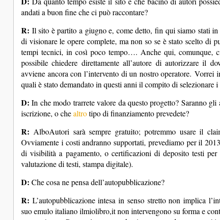
D:
Da quanto tempo esiste il sito e che bacino di autori possie
andati a buon fine che ci può raccontare?
R:
Il sito è partito a giugno e, come detto, fin qui siamo stati in
di visionare le opere complete, ma non so se è stato scelto di 
tempi tecnici, in così poco tempo…. Anche qui, comunque, ci 
possibile chiedere direttamente all’autore di autorizzare il 
avviene ancora con l’intervento di un nostro operatore. Vorrei inol
quali è stato demandato in questi anni il compito di selezionare i
D:
In che modo trarrete valore da questo progetto? Saranno gli au
iscrizione, o che
altro
tipo di finanziamento prevedete?
R:
AlboAutori sarà sempre gratuito; potremmo usare il clai
Ovviamente i costi andranno supportati, prevediamo per il 2013
di visibilità a pagamento, o certificazioni di deposito testi per
valutazione di testi, stampa digitale).
D:
Che cosa ne pensa dell’autopubblicazione?
R:
L’autopubblicazione intesa in senso stretto non implica l’in
suo emulo italiano ilmiolibro,it non intervengono su forma e con