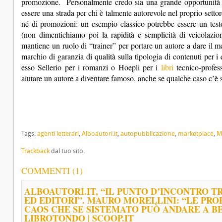
promozione.
Personalmente credo sia una grande opportunità 
essere una strada per chi è talmente autorevole nel proprio setto
né di promozioni: un esempio classico potrebbe essere un test
(non dimentichiamo poi la rapidità e semplicità di veicolazion
mantiene un ruolo di “trainer” per portare un autore a dare il meg
marchio di garanzia di qualità sulla tipologia di contenuti per 
esso Sellerio per i romanzi o Hoepli per i
libri
tecnico-profes
aiutare un autore a diventare famoso, anche se qualche caso c’è s
Tags:
agenti letterari
,
Alboautori.it
,
autopubblicazione
,
marketplace
,
M
Trackback
dal tuo sito.
COMMENTI (1)
ALBOAUTORI.IT, “IL PUNTO D’INCONTRO T
ED EDITORI”. MAURO MORELLINI: “LE PRO
CAOS CHE SE SISTEMATO PUÒ ANDARE A BEN
LIBROTONDO | SCOOP.IT