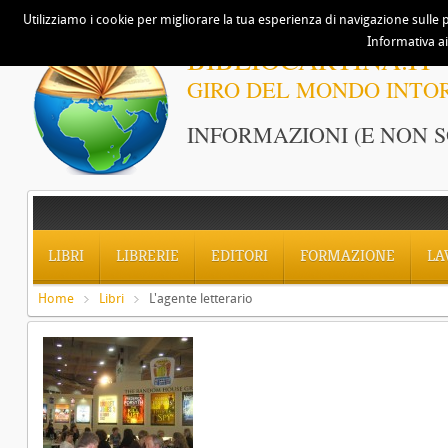
Utilizziamo i cookie per migliorare la tua esperienza di navigazione sulle p
Informativa ai
BIBLIOCARTINA.IT
GIRO DEL MONDO INTO
INFORMAZIONI (E NON S
LIBRI
LIBRERIE
EDITORI
FORMAZIONE
LA
Home
Libri
L'agente letterario