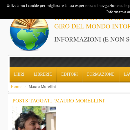
Utilizziamo i cookie per migliorare la tua esperienza di navigazione sulle p
Informativa ai
BIBLIOCARTINA.IT
GIRO DEL MONDO INTO
INFORMAZIONI (E NON S
LIBRI
LIBRERIE
EDITORI
FORMAZIONE
LA
Home
Mauro Morellini
POSTS TAGGATI ‘MAURO MORELLINI’