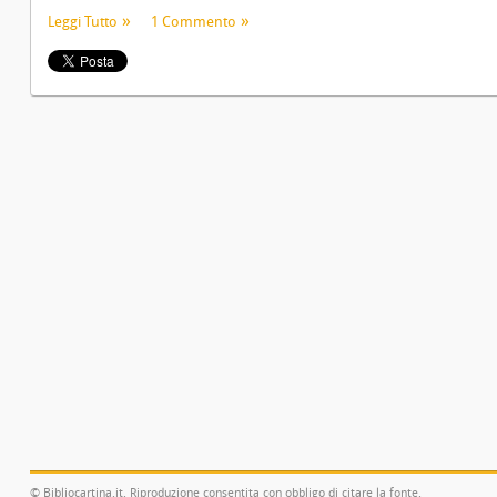
Leggi Tutto
1 Commento
© Bibliocartina.it. Riproduzione consentita con obbligo di citare la fonte.