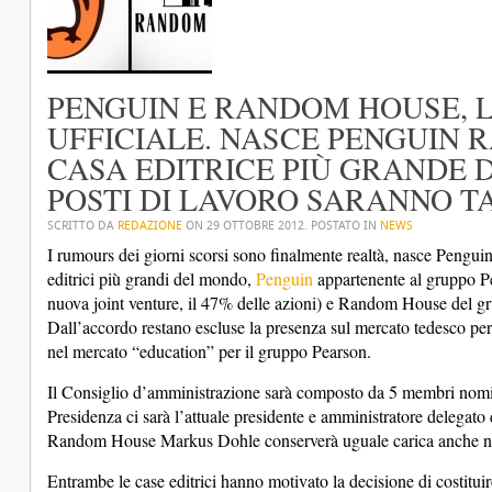
PENGUIN E RANDOM HOUSE, 
UFFICIALE. NASCE PENGUIN 
CASA EDITRICE PIÙ GRANDE 
POSTI DI LAVORO SARANNO TA
SCRITTO DA
REDAZIONE
ON
29 OTTOBRE 2012
. POSTATO IN
NEWS
I rumours dei giorni scorsi sono finalmente realtà, nasce Pengu
editrici più grandi del mondo,
Penguin
appartenente al gruppo Pe
nuova joint venture, il 47% delle azioni) e Random House del gr
Dall’accordo restano escluse la presenza sul mercato tedesco pe
nel mercato “education” per il gruppo Pearson.
Il Consiglio d’amministrazione sarà composto da 5 membri nomin
Presidenza ci sarà l’attuale presidente e amministratore delegat
Random House Markus Dohle conserverà uguale carica anche n
Entrambe le case editrici hanno motivato la decisione di costituir