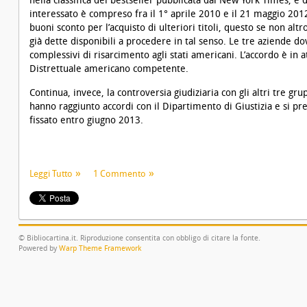
nella classifica dei bestseller pubblicata dal New York Times, e d
interessato è compreso fra il 1° aprile 2010 e il 21 maggio 2012
buoni sconto per l’acquisto di ulteriori titoli, questo se non altr
già dette disponibili a procedere in tal senso. Le tre aziende do
complessivi di risarcimento agli stati americani. L’accordo è in a
Distrettuale americano competente.
Continua, invece, la controversia giudiziaria con gli altri tre g
hanno raggiunto accordi con il Dipartimento di Giustizia e si pr
fissato entro giugno 2013.
Leggi Tutto
1 Commento
© Bibliocartina.it. Riproduzione consentita con obbligo di citare la fonte.
Powered by
Warp Theme Framework