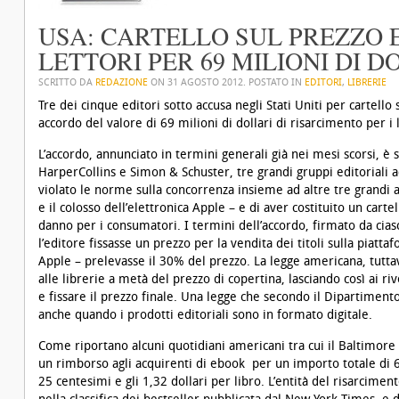
USA: CARTELLO SUL PREZZO 
LETTORI PER 69 MILIONI DI D
SCRITTO DA
REDAZIONE
ON
31 AGOSTO 2012
. POSTATO IN
EDITORI
,
LIBRERIE
Tre dei cinque editori sotto accusa negli Stati Uniti per cartell
accordo del valore di 69 milioni di dollari di risarcimento per i l
L’accordo, annunciato in termini generali già nei mesi scorsi, 
HarperCollins e Simon & Schuster, tre grandi gruppi editoriali a
violato le norme sulla concorrenza insieme ad altre tre grandi 
e il colosso dell’elettronica Apple – e di aver costituito un car
danno per i consumatori. I termini dell’accordo, firmato da cia
l’editore fissasse un prezzo per la vendita dei titoli sulla piatta
Apple – prelevasse il 30% del prezzo. La legge americana, tuttavi
alle librerie a metà del prezzo di copertina, lasciando così ai ri
e fissare il prezzo finale. Una legge che secondo il Dipartiment
anche quando i prodotti editoriali sono in formato digitale.
Come riportano alcuni quotidiani americani tra cui il
Baltimore
un rimborso agli acquirenti di ebook per un importo totale di 69 
25 centesimi e gli 1,32 dollari per libro. L’entità del risarcimen