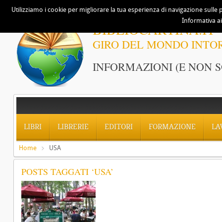
Utilizziamo i cookie per migliorare la tua esperienza di navigazione sulle p
Informativa ai
BIBLIOCARTINA.IT
GIRO DEL MONDO INTO
INFORMAZIONI (E NON S
LIBRI
LIBRERIE
EDITORI
FORMAZIONE
LA
Home
USA
POSTS TAGGATI ‘USA’