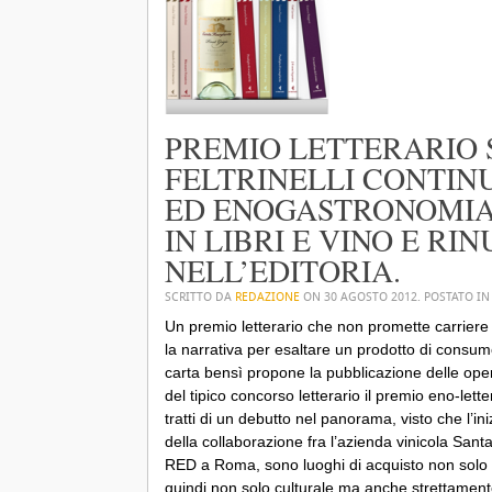
PREMIO LETTERARIO 
FELTRINELLI CONTINU
ED ENOGASTRONOMIA
IN LIBRI E VINO E R
NELL’EDITORIA.
SCRITTO DA
REDAZIONE
ON
30 AGOSTO 2012
. POSTATO I
Un premio letterario che non promette carriere 
la narrativa per esaltare un prodotto di consumo
carta bensì propone la pubblicazione delle opere
del tipico concorso letterario il
premio eno-lette
tratti di un debutto nel panorama, visto che l’in
della collaborazione fra l’azienda vinicola Santa
RED
a Roma, sono luoghi di acquisto non solo d
quindi non solo culturale ma anche strettame