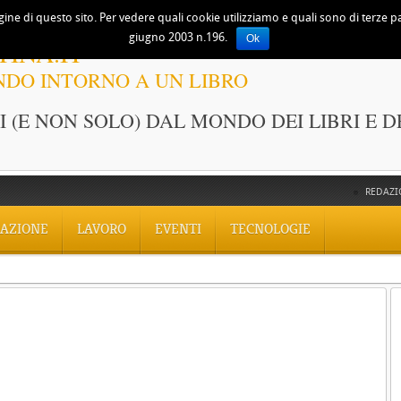
ine di questo sito. Per vedere quali cookie utilizziamo e quali sono di terze part
giugno 2003 n.196.
Ok
TINA.IT
NDO INTORNO A UN LIBRO
 (E NON SOLO) DAL MONDO DEI LIBRI E D
REDAZI
AZIONE
LAVORO
EVENTI
TECNOLOGIE