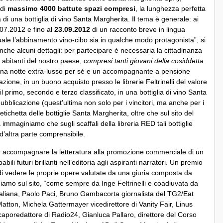
 di
massimo 4000 battute spazi compresi
, la lunghezza perfetta
 di una bottiglia di vino Santa Margherita. Il tema è generale: ai
1.07.2012 e fino al
23.09.2012
di un racconto breve in lingua
uale l’abbinamento vino-cibo sia in qualche modo protagonista”, si
nche alcuni dettagli: per partecipare è necessaria la cittadinanza
si abitanti del nostro paese,
compresi tanti giovani della cosiddetta
 una notte extra-lusso per sé e un accompagnante a pensione
ione, in un buono acquisto presso le librerie Feltrinelli del valore
l primo, secondo e terzo classificato, in una bottiglia di vino Santa
pubblicazione (quest’ultima non solo per i vincitori, ma anche per i
-etichetta delle bottiglie Santa Margherita, oltre che sul sito del
mmaginiamo che sugli scaffali della libreria RED tali bottiglie
 d’altra parte comprensibile.
er accompagnare la letteratura alla promozione commerciale di un
li futuri brillanti nell’editoria agli aspiranti narratori. Un premio
ità di vedere le proprie opere valutate da una giuria composta da
ggiamo sul sito, “come sempre da Inge Feltrinelli e coadiuvata da
ina Italiana, Paolo Paci, Bruno Gambacorta giornalista del TG2/Eat
 Matton, Michela Gattermayer vicedirettore di Vanity Fair, Linus
caporedattore di Radio24, Gianluca Pallaro, direttore del Corso