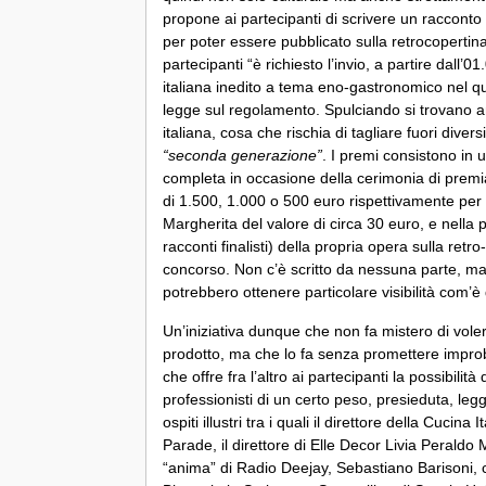
propone ai partecipanti di scrivere un racconto
per poter essere pubblicato sulla retrocopertina
partecipanti “è richiesto l’invio, a partire dall’0
italiana inedito a tema eno-gastronomico nel q
legge sul
regolamento
. Spulciando si trovano a
italiana, cosa che rischia di tagliare fuori diver
“seconda generazione”
. I premi consistono in
completa in occasione della cerimonia di premiaz
di 1.500, 1.000 o 500 euro rispettivamente per i
Margherita del valore di circa 30 euro, e nella 
racconti finalisti) della propria opera sulla retro
concorso. Non c’è scritto da nessuna parte, ma i
potrebbero ottenere particolare visibilità com’è
Un’iniziativa dunque che non fa mistero di vol
prodotto, ma che lo fa senza promettere improbabi
che offre fra l’altro ai partecipanti la possibil
professionisti di un certo peso, presieduta, le
ospiti illustri tra i quali il direttore della Cuc
Parade, il direttore di Elle Decor Livia Peraldo
“anima” di Radio Deejay, Sebastiano Barisoni, 