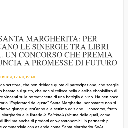
SANTA MARGHERITA: PER
ANO LE SINERGIE TRA LIBRI
. UN CONCORSO CHE PREMIA
INUNCIA A PROMESSE DI FUTURO
N
EDITORI
,
EVENTI
,
PREMI
da scrittore, che non richiede quote di partecipazione, che sceglie
 basato sul gusto, che non si colloca nella diatriba ebook/libro di
 vincenti sulla retroetichetta di una bottiglia di vino. Ha ben poco
rario “Esploratori del gusto” Santa Margherita
, nonostante non si
iziativa giunge quest’anno alla settima edizione. Il concorso, frutto
 Margherita e le librerie
la Feltrinelli
(alcune delle quali, come
i libri ma anche di prodotti eno-gastronomici, in partnership
nte commerciale con aziende come Santa Margherita SpA),