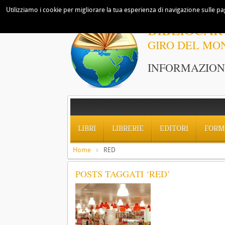
Utilizziamo i cookie per migliorare la tua esperienza di navigazione sulle pag
BIBLIOCAR
GIRO DEL MO
INFORMAZIONI
LIBRI
LIBRERIE
EDITORI
FORM
Home
RED
POSTS TAGGATI ‘RED’