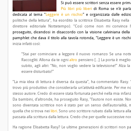
Si può essere scrittori senza essere prima 
Più libri più liberi
di Roma se n’è parlat
dedicata al tema “
Leggere è un rischio
” e organizzata dalle ediz
politiche della lettura”, ha esordito la scrittrice Elisabetta Rasy nel
direttore editoriale Nottetempo). “Così come non mi convince l’
proseguito, dicendosi in disaccordo con la visione calviniana della l
pamphlet che dava il titolo alla tavola rotonda, “Leggere è un risch
inizia infatti così:
“Stai per cominciare a leggere il nuovo romanzo Se una notte d
Raccogliti. Allona da te ogni
altro
pensiero […] La porta è meglio c
subito, agli altri: “No, non voglio vedere la televisione!” Alza
essere disturbato!”
“La mia idea di lettura è diversa da questa”, ha commentato Rasy. “
trovo più produttivo che considerarla un’attività edificante. Per me non
stesso autore. Credo di essere stata fortunata perché nella mia infanz
Da bambini, d’altronde, ha proseguito Rasy, “l’autore non esiste. N
sono diventata scrittrice non è stato per un senso dell’autorialità,
quella che si trova nei
libri
. Sono uno scrittore rubato dalla lettura all
passata alla scrittura dalla lettura. Credo che per quelle successive non
Ha ragione Elisabetta Rasy? Le ultime generazioni di scrittori non pa