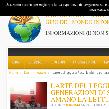
Utilizziamo i cookie per migliorare la tua esperienza di navigazione sulle p
Informativa ai
BIBLIOCARTINA.IT
GIRO DEL MONDO INTO
INFORMAZIONI (E NON S
LIBRI
LIBRERIE
EDITORI
FORMAZIONE
LA
Home
Libri
Autori
L’arte del leggere: Rasy “le ultime genera
L’ARTE DEL LEGG
GENERAZIONI DI 
AMANO LA LETTU
SCRITTO DA
REDAZIONE
ON
19 DICEMBRE 201