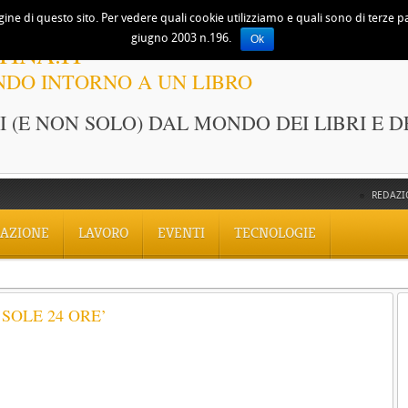
ine di questo sito. Per vedere quali cookie utilizziamo e quali sono di terze part
giugno 2003 n.196.
Ok
TINA.IT
NDO INTORNO A UN LIBRO
 (E NON SOLO) DAL MONDO DEI LIBRI E D
REDAZI
AZIONE
LAVORO
EVENTI
TECNOLOGIE
SOLE 24 ORE’