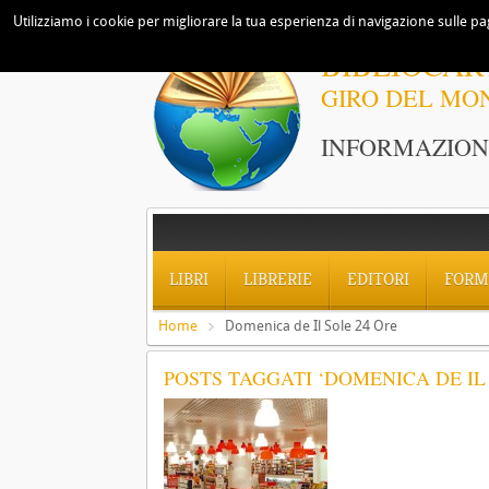
Utilizziamo i cookie per migliorare la tua esperienza di navigazione sulle pag
BIBLIOCAR
GIRO DEL MO
INFORMAZIONI
LIBRI
LIBRERIE
EDITORI
FORM
Home
Domenica de Il Sole 24 Ore
POSTS TAGGATI ‘DOMENICA DE IL 