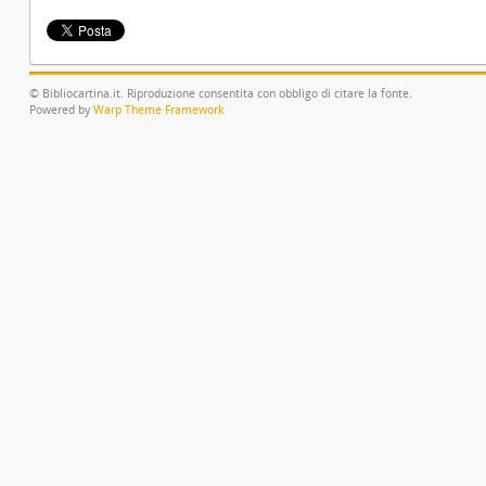
© Bibliocartina.it. Riproduzione consentita con obbligo di citare la fonte.
Powered by
Warp Theme Framework