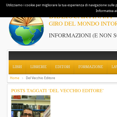
Utilizziamo i cookie per migliorare la tua esperienza di navigazione sulle p
Informativa ai
BIBLIOCARTINA.IT
GIRO DEL MONDO INTO
INFORMAZIONI (E NON S
LIBRI
LIBRERIE
EDITORI
FORMAZIONE
LA
Home
Del Vecchio Editore
POSTS TAGGATI ‘DEL VECCHIO EDITORE’