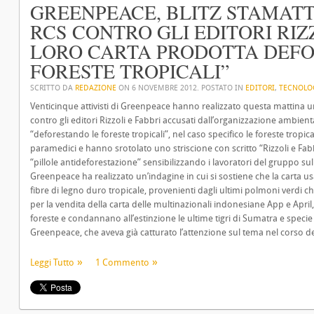
GREENPEACE, BLITZ STAMATT
RCS CONTRO GLI EDITORI RIZZ
LORO CARTA PRODOTTA DEF
FORESTE TROPICALI”
SCRITTO DA
REDAZIONE
ON
6 NOVEMBRE 2012
. POSTATO IN
EDITORI
,
TECNOLO
Venticinque attivisti di Greenpeace hanno realizzato questa mattina un
contro gli editori Rizzoli e Fabbri accusati dall’organizzazione ambientali
“deforestando le foreste tropicali”, nel caso specifico le foreste tropicali
paramedici e hanno srotolato uno striscione con scritto “Rizzoli e Fa
“pillole antideforestazione” sensibilizzando i lavoratori del gruppo sulle
Greenpeace ha realizzato un’indagine in cui si sostiene che la carta us
fibre di legno duro tropicale, provenienti dagli ultimi polmoni verdi 
per la vendita della carta delle multinazionali indonesiane App e Apri
foreste e condannano all’estinzione le ultime tigri di Sumatra e speci
Greenpeace, che aveva già catturato l’attenzione sul tema nel corso d
Leggi Tutto
1 Commento