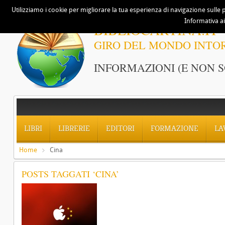
Utilizziamo i cookie per migliorare la tua esperienza di navigazione sulle p
Informativa ai
BIBLIOCARTINA.IT
GIRO DEL MONDO INTO
INFORMAZIONI (E NON S
LIBRI
LIBRERIE
EDITORI
FORMAZIONE
LA
Home
Cina
POSTS TAGGATI ‘CINA’