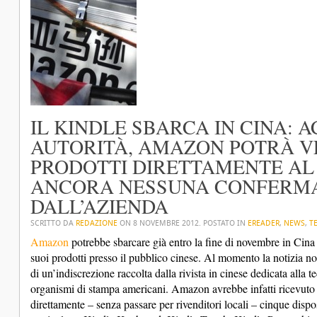
IL KINDLE SBARCA IN CINA: 
AUTORITÀ, AMAZON POTRÀ VE
PRODOTTI DIRETTAMENTE AL 
ANCORA NESSUNA CONFERMA
DALL’AZIENDA
SCRITTO DA
REDAZIONE
ON
8 NOVEMBRE 2012
. POSTATO IN
EREADER
,
NEWS
,
T
Amazon
potrebbe sbarcare già entro la fine di novembre in Cina 
suoi prodotti presso il pubblico cinese. Al momento la notizia non 
di un’indiscrezione raccolta dalla rivista in cinese dedicata alla
organismi di stampa americani. Amazon avrebbe infatti ricevuto d
direttamente – senza passare per rivenditori locali – cinque dispos