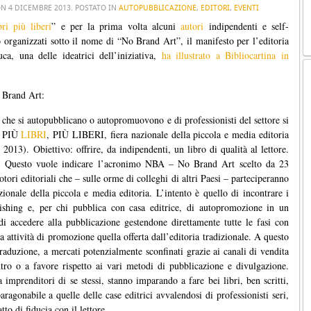
ON
4 DICEMBRE 2013
. POSTATO IN
AUTOPUBBLICAZIONE
,
EDITORI
,
EVENTI
bri più liberi
” e per la prima volta alcuni
autori
indipendenti e self-
 organizzati sotto il nome di “No Brand Art”, il manifesto per l’editoria
, una delle ideatrici dell’iniziativa,
ha illustrato a Bibliocartina in
 Brand Art:
he si autopubblicano o autopromuovono e di professionisti del settore si
 a PIÙ
LIBRI
, PIÙ LIBERI, fiera nazionale della piccola e media editoria
013). Obiettivo: offrire, da indipendenti, un libro di qualità al lettore.
ia. Questo vuole indicare l’acronimo NBA – No Brand Art scelto da 23
motori editoriali che – sulle orme di colleghi di altri Paesi – parteciperanno
azionale della piccola e media editoria. L’intento è quello di incontrare i
blishing e, per chi pubblica con casa editrice, di autopromozione in un
 di accedere alla pubblicazione gestendone direttamente tutte le fasi con
ia attività di promozione quella offerta dall’editoria tradizionale. A questo
traduzione, a mercati potenzialmente sconfinati grazie ai canali di vendita
ntro o a favore rispetto ai vari metodi di pubblicazione e divulgazione.
a imprenditori di se stessi, stanno imparando a fare bei libri, ben scritti,
aragonabile a quelle delle case editrici avvalendosi di professionisti seri,
atto di fiducia con il lettore.