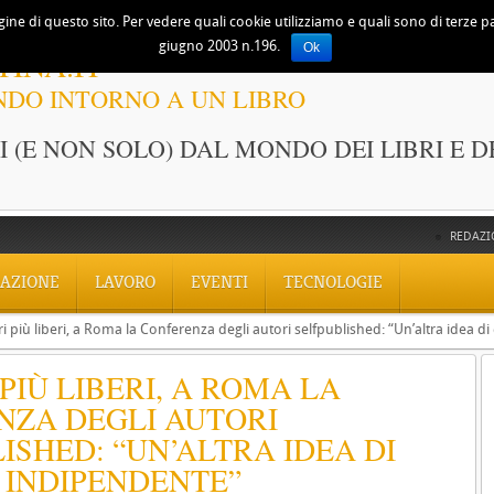
ine di questo sito. Per vedere quali cookie utilizziamo e quali sono di terze part
giugno 2003 n.196.
Ok
TINA.IT
NDO INTORNO A UN LIBRO
 (E NON SOLO) DAL MONDO DEI LIBRI E D
REDAZI
AZIONE
LAVORO
EVENTI
TECNOLOGIE
bri più liberi, a Roma la Conferenza degli autori selfpublished: “Un’altra idea d
 PIÙ LIBERI, A ROMA LA
NZA DEGLI AUTORI
ISHED: “UN’ALTRA IDEA DI
 INDIPENDENTE”