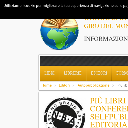
Utilizziamo i cookie per migliorare la tua esperienza di navigazione sulle pag
BIBLIOCAR
GIRO DEL MO
INFORMAZIONI
LIBRI
LIBRERIE
EDITORI
FORM
Home
Editori
Autopubblicazione
Più li
PIÙ LIBRI
CONFERE
SELFPUBL
EDITORIA