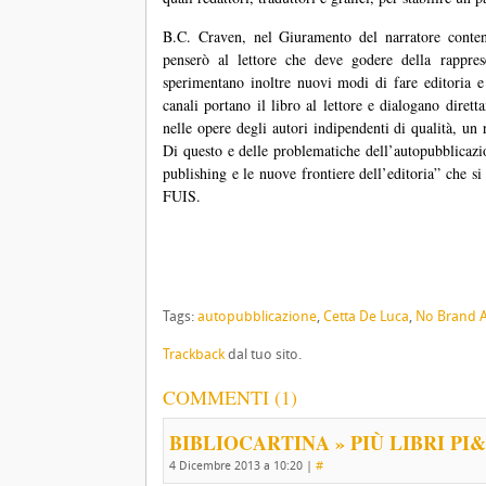
B.C. Craven, nel Giuramento del narratore conten
penserò al lettore che deve godere della rappre
sperimentano inoltre nuovi modi di fare editoria e 
canali portano il libro al lettore e dialogano dirett
nelle opere degli autori indipendenti di qualità, un r
Di questo e delle problematiche dell’autopubblicazion
publishing e le nuove frontiere dell’editoria” che s
FUIS.
Tags:
autopubblicazione
,
Cetta De Luca
,
No Brand A
Trackback
dal tuo sito.
COMMENTI (1)
BIBLIOCARTINA » PIÙ LIBRI PI&
4 Dicembre 2013 a 10:20
|
#