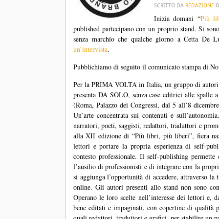
SCRITTO DA
REDAZIONE
Inizia domani “
Più li
published partecipano con un proprio stand. Si sono
senza marchio che qualche giorno a Cetta De Luca
un’intervista
.
Pubblichiamo di seguito il comunicato stampa di No
Per la PRIMA VOLTA in Italia, un gruppo di autori c
presenta DA SOLO, senza case editrici alle spalle
(Roma, Palazzo dei Congressi, dal 5 all’8 dicembre 2
Un’arte concentrata sui contenuti e sull’autonom
narratori, poeti, saggisti, redattori, traduttori e pro
alla XII edizione di “Più libri, più liberi”, fiera n
lettori e portare la propria esperienza di self-pu
contesto professionale. Il self-publishing permette
l’ausilio di professionisti e di integrare con la propr
si aggiunga l’opportunità di accedere, attraverso la 
online. Gli autori presenti allo stand non sono co
Operano le loro scelte nell’interesse dei lettori e, d
bene editati e impaginati, con copertine di qualità p
quali redattori, traduttori e grafici, per stabilire un p