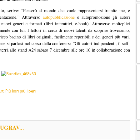
to, scrive: “Penserò al mondo che vuole rappresentarsi tramite me, e
sentazione.” Attraverso
autopubblicazione
e autopromozione gli autori
nuovi generi e formati (libri interattivi, e-book). Attraverso molteplici
amente con lui. I lettori in cerca di nuovi talenti da scoprire troveranno,
icco bacino di libri originali, facilmente reperibili e dei generi più vari.
e si parlerà nel corso della conferenza “Gli autori indipendenti, il self-
i terrà allo stand A24 sabato 7 dicembre alle ore 16 in collaborazione con
rt
,
Più libri più liberi
UGRAV...