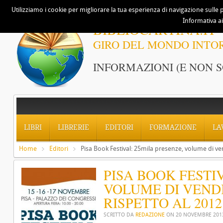
Utilizziamo i cookie per migliorare la tua esperienza di navigazione sulle p
Informativa ai
BIBLIOCARTINA.IT
GIRO DEL MONDO INTO
INFORMAZIONI (E NON S
LIBRI
LIBRERIE
EDITORI
FORMAZIONE
LA
Home
Editori
Pisa Book Festival: 25mila presenze, volume di ven
PISA BOOK FESTI
VOLUME DI VEND
RISPETTO AL 2012
SCRITTO DA
REDAZIONE
ON
20 NOVEMBRE 201