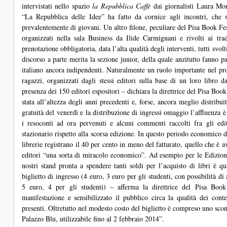
intervistati nello spazio
la Repubblica Caffè
dai giornalisti Laura Mo
“La Repubblica delle Idee” ha fatto da cornice agli incontri, che 
prevalentemente di giovani. Un altro filone, peculiare del Pisa Book Fest
organizzati nella sala Business da Ilide Carmignani e rivolti ai trad
prenotazione obbligatoria, data l’alta qualità degli interventi, tutti svolt
discorso a parte merita la sezione junior, della quale anzitutto fanno pa
italiano ancora indipendenti. Naturalmente un ruolo importante nel pr
ragazzi, organizzati dagli stessi editori sulla base di un loro libro
presenza dei 150 editori espositori – dichiara la direttrice del Pisa Boo
stata all’altezza degli anni precedenti e, forse, ancora meglio distribu
gratuità del venerdì e la distribuzione di ingressi omaggio l’affluenza 
i resoconti ad ora pervenuti e alcuni commenti raccolti fra gli edit
stazionario rispetto alla scorsa edizione. In questo periodo economico di
librerie registrano il 40 per cento in meno del fatturato, quello che è a
editori “una sorta di miracolo economico”. Ad esempio per le Edizioni
nostri stand pronta a spendere tanti soldi per l’acquisto di libri è q
biglietto di ingresso (4 euro, 3 euro per gli studenti, con possibilità d
5 euro, 4 per gli studenti) – afferma la direttrice del Pisa Book 
manifestazione e sensibilizzato il pubblico circa la qualità dei cont
presenti. Oltretutto nel modesto costo del biglietto è compreso uno sco
Palazzo Blu, utilizzabile fino al 2 febbraio 2014”.