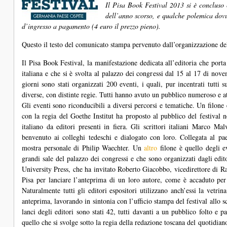
Il Pisa Book Festival 2013 si è concluso
dell’anno scorso, e qualche polemica dovut
d’ingresso a pagamento (4 euro il prezzo pieno).
Questo il testo del comunicato stampa pervenuto dall’organizzazione del
Il Pisa Book Festival, la manifestazione dedicata all’editoria che porta 
italiana e che si è svolta al palazzo dei congressi dal 15 al 17 di nov
giorni sono stati organizzati 200 eventi, i quali, pur incentrati tutti s
diverse, con distinte regie. Tutti hanno avuto un pubblico numeroso e a
Gli eventi sono riconducibili a diversi percorsi e tematiche. Un filon
con la regia del Goethe Institut ha proposto al pubblico del festival
italiano da editori presenti in fiera. Gli scrittori italiani Marco 
benvenuto ai colleghi tedeschi e dialogato con loro. Collegata al pae
mostra personale di Philip Waechter. Un
altro
filone è quello degli e
grandi sale del palazzo dei congressi e che sono organizzati dagli edito
University Press, che ha invitato Roberto Giacobbo, vicedirettore di R
Pisa per lanciare l’anteprima di un loro autore, come è accaduto per
Naturalmente tutti gli editori espositori utilizzano anch’essi la vetrin
anteprima, lavorando in sintonia con l’ufficio stampa del festival allo 
lanci degli editori sono stati 42, tutti davanti a un pubblico folto e 
quello che si svolge sotto la regia della redazione toscana del quotidiano