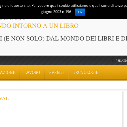
ine di questo sito. Per vedere quali cookie utilizziamo e quali sono di terze part
giugno 2003 n.196.
Ok
TINA.IT
NDO INTORNO A UN LIBRO
 (E NON SOLO) DAL MONDO DEI LIBRI E D
REDAZI
AZIONE
LAVORO
EVENTI
TECNOLOGIE
VAL’