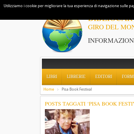
Utilizziamo i cookie per migliorare la tua esperienza di navigazione sulle pag
BIBLIOCAR
GIRO DEL MO
INFORMAZIONI
LIBRI
LIBRERIE
EDITORI
FORM
Home
Pisa Book Festival
POSTS TAGGATI ‘PISA BOOK FESTI