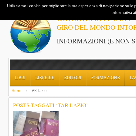
Utilizziamo i cookie per migliorare la tua esperienza di navigazione sulle p
Informativa ai
BIBLIOCARTINA.IT
GIRO DEL MONDO INTO
INFORMAZIONI (E NON S
LIBRI
LIBRERIE
EDITORI
FORMAZIONE
LA
Home
TAR Lazio
POSTS TAGGATI ‘TAR LAZIO’