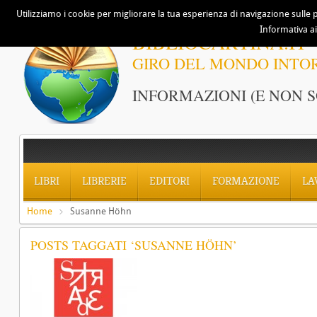
Utilizziamo i cookie per migliorare la tua esperienza di navigazione sulle p
Informativa ai
BIBLIOCARTINA.IT
GIRO DEL MONDO INTO
INFORMAZIONI (E NON S
LIBRI
LIBRERIE
EDITORI
FORMAZIONE
LA
Home
Susanne Höhn
POSTS TAGGATI ‘SUSANNE HÖHN’