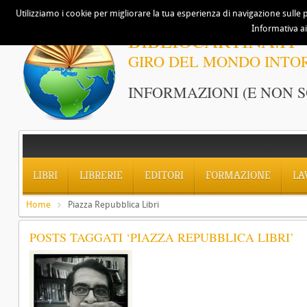
Utilizziamo i cookie per migliorare la tua esperienza di navigazione sulle p
Informativa ai
BIBLIOCARTINA.IT
GIRO DEL MONDO INTO
INFORMAZIONI (E NON S
LIBRI
LIBRERIE
EDITORI
FORMAZIONE
LA
Home
Piazza Repubblica Libri
POSTS TAGGATI ‘PIAZZA REPUBBLICA LIBRI’